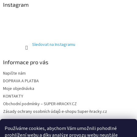
a
Instagram
t
í
Sledovat na Instagramu
Informace pro vás
Napište nám
DOPRAVA A PLATBA
Moje objednávka
KONTAKTY
Obchodní podmínky – SUPER-HRACKY.CZ
Zásady ochrany osobních údajů e-shopu Super-hracky.cz
Používáme cookies, abychom Vám umožnili pohodlné
prohlížení webu a díky analýze provozu webu neustále
Instagram