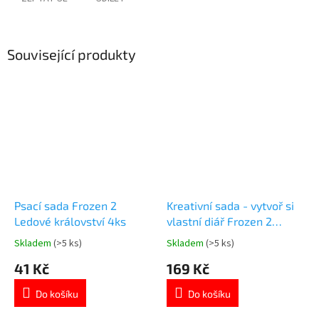
Související produkty
Psací sada Frozen 2
Kreativní sada - vytvoř si
Ledové království 4ks
vlastní diář Frozen 2
Ledové království
product
Skladem
(>5 ks)
Skladem
(>5 ks)
Průměrné
Průměrné
hodnocení
hodnocení
41 Kč
169 Kč
produktu
produktu
je
je
Do košíku
Do košíku
5,0
5,0
z
z