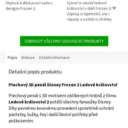
5
5
Stylová 4-dílná psací sada v
Vytvoř si vlastní ledové
hvězdiček.
hvězdiček.
designu Frozen 2.
království v diáři Frozen 2! 💙
Zapisuj si tajemství, sny i
nápady a ozdob si stránky
samolepkami, razítky a
třpytkami – přesně jako pravá
princezna Elsa! ✨ Více produktů
s motivem 👉 FROZEN
ZOBRAZIT VŠECHNY SOUVISEJÍCÍ PRODUKTY
Popis
Diskuze
Ostatní informace
Detailní popis produktu
Plechový 3D penál Disney Frozen 2 Ledové království
Plechový penál s 3D motivem oblíbených hrdinů z filmu
Ledové království 2
potěší všechny fanoušky Disney.
Díky pevnému kovovému provedení spolehlivě ochrání
pastelky, tužky, fixy i další školní potřeby před
poškozením.