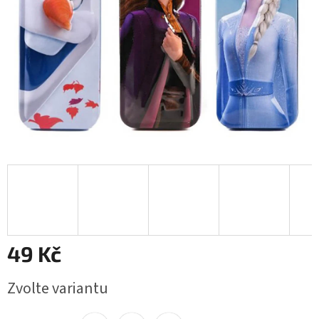
49 Kč
Měrná
Zvolte variantu
cena: