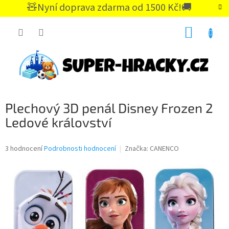
Přejít
🧸Nyní doprava zdarma od 1500 Kč!🚚
na
CZK
obsah
NÁKUP
KOŠÍK
Plechový 3D penál Disney Frozen 2
Ledové království
Průměrné
3 hodnocení
Podrobnosti hodnocení
Značka:
CANENCO
hodnocení
produktu
je
5,0
z
5
hvězdiček.