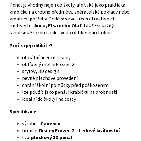
Penál je vhodný nejen do školy, ale také jako praktická
krabička na drobné předměty, sběratelské poklady nebo
kreativní potřeby. Dodává se ve třech atraktivních
motivech –
Anna, Elsa nebo Olaf
, takže si každý
fanoušek Frozen najde svého oblíbeného hrdinu.
Proč si jej oblíbíte?
oficiální licence Disney
oblíbený motiv Frozen 2
stylový 3D design
pevné plechové provedení
chrání školní pomůcky před poškozením
lze použít jako penál i krabičku na drobnosti
ideální do školy i na cesty
Specifikace
výrobce:
Canenco
licence:
Disney Frozen 2 – Ledové království
typ:
plechový 3D penál