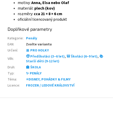
motivy:
Anna, Elsa nebo Olaf
materiál:
plech (kov)
rozměry:
cca 21 × 8 × 6 cm
oficiální licencovaný produkt
Doplňkové parametry
Kategorie
:
Penály
EAN
:
Zvolte variantu
Určení
:
🎀 PRO HOLKY
🧒 Předškoláci (3–6 let)
,
🎒 Školáci (6–9 let)
,
📚
Věk
:
Starší děti (9-12 let)
Druh
:
🏫 ŠKOLA
Typ
:
✨ PENÁLY
Téma
:
⭐DISNEY, POHÁDKY & FILMY
Licence
:
FROZEN / LEDOVÉ KRÁLOVSTVÍ
Z
á
p