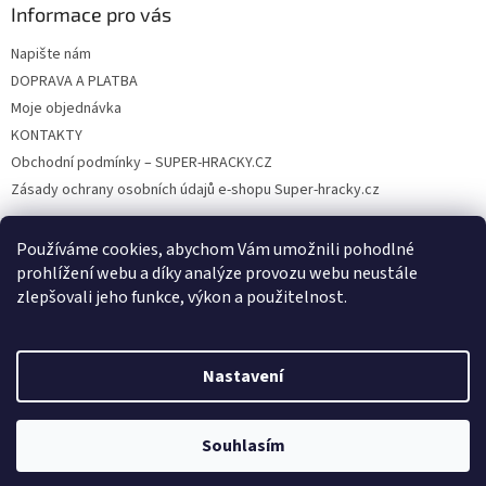
Informace pro vás
Napište nám
DOPRAVA A PLATBA
Moje objednávka
KONTAKTY
Obchodní podmínky – SUPER-HRACKY.CZ
Zásady ochrany osobních údajů e-shopu Super-hracky.cz
Používáme cookies, abychom Vám umožnili pohodlné
prohlížení webu a díky analýze provozu webu neustále
Instagram
zlepšovali jeho funkce, výkon a použitelnost.
Nastavení
Vytvořil Shoptet
Souhlasím
Copyright 2026
SUPER-HRACKY.CZ
. Všechna práva vyhrazena.