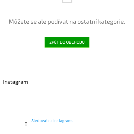
Můžete se ale podívat na ostatní kategorie.
ZPĚT DO OBCHODU
Z
á
p
a
Instagram
t
í
Sledovat na Instagramu