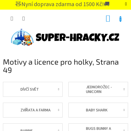
Přejít
🧸Nyní doprava zdarma od 1500 Kč!🚚
na
CZK
obsah
NÁKUP
KOŠÍK
Motivy a licence pro holky
, Strana
49
JEDNOROŽEC -
DÍVČÍ SVĚT
UNICORN
ZVÍŘATA A FARMA
BABY SHARK
BUGS BUNNY A
BARBIE