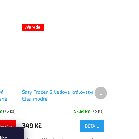
Výprodej
Další
vá
Šaty Frozen 2 Ledové království
produkt
ené
Elsa modré
em
(>5 ks)
Skladem
(>5 ks)
Průměrné
hodnocení
produktu
349 Kč
DETAIL
košíku
je
4,6
íky