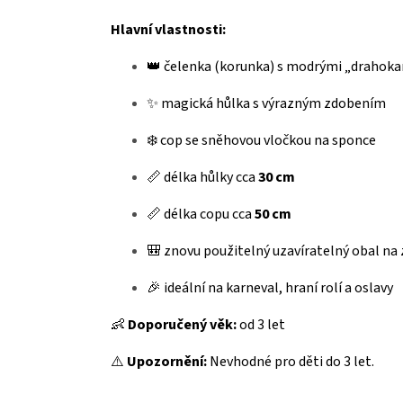
Hlavní vlastnosti:
👑 čelenka (korunka) s modrými „drahok
✨ magická hůlka s výrazným zdobením
❄️ cop se sněhovou vločkou na sponce
📏 délka hůlky cca
30 cm
📏 délka copu cca
50 cm
🎒 znovu použitelný uzavíratelný obal na 
🎉 ideální na karneval, hraní rolí a oslavy
👶
Doporučený věk:
od 3 let
⚠️
Upozornění:
Nevhodné pro děti do 3 let.