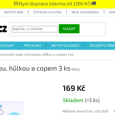
🧸Nyní doprava zdarma od 1500 Kč!🚚
NAPIŠTE NÁM
DOPRAVA A PLATBA
MOJE OBJEDNÁVKA
KON
HLEDAT
RO HOLKY
PRO KLUKY
MOTIVY & LICENCE
ŠKOLNÍ POTŘEB
ceznovská sada s korunkou, hůlkou a copem 3 ks
ou, hůlkou a copem 3 ks
99862
169 Kč
Měrná
Skladem
(>5 ks)
cena:
Můžeme doručit do:
10.8.2026