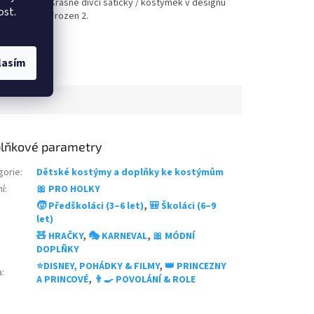
Krásné dívčí šatičky / kostýmek v designu
s
z
ost.
Frozen 2.
nými
5
o
hvězdiček.
ce
lasím
lňkové parametry
gorie
:
Dětské kostýmy a doplňky ke kostýmům
ní
:
🎀 PRO HOLKY
🧒 Předškoláci (3–6 let)
,
🎒 Školáci (6–9
let)
🧸 HRAČKY
,
🎭 KARNEVAL
,
🎀 MÓDNÍ
DOPLŇKY
⭐DISNEY, POHÁDKY & FILMY
,
👑 PRINCEZNY
a
:
A PRINCOVÉ
,
👨‍🍳 POVOLÁNÍ & ROLE