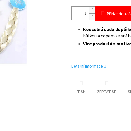
Přidat do koš
Kouzelná sada doplňků
hůlkou a copem se sněh
Více produktů s moti
Detailní informace
TISK
ZEPTAT SE
S