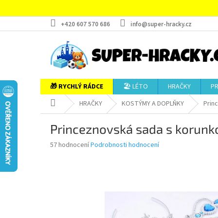
Přejít
na
obsah
+420 607 570 686
info@super-hracky.cz
🎁 RYCHLÝ RÁDCE
🏖️ LÉTO
HRAČKY
P
Domů
HRAČKY
KOSTÝMY A DOPLŇKY
Prin
Princeznovská sada s korunk
Průměrné
57 hodnocení
Podrobnosti hodnocení
hodnocení
produktu
je
4,8
z
5
hvězdiček.