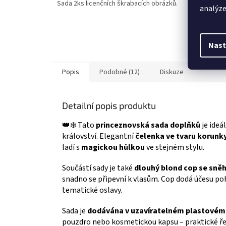
Sada 2ks licenčních škrabacích obrázků.
Rozzář 
z
z
analýze
Disney P
5
5
obrázky 
hvězdiček.
hvězdič
Rapunzel
nanášet
Nast
je na sv
👉 DISN
Popis
Podobné (12)
Diskuze
Detailní popis produktu
👑❄️ Tato
princeznovská sada doplňků
je ideá
království. Elegantní
čelenka ve tvaru korunk
ladí s
magickou hůlkou
ve stejném stylu.
Součástí sady je také
dlouhý blond cop se sně
snadno se připevní k vlasům. Cop dodá účesu pohád
tematické oslavy.
Sada je
dodávána v uzavíratelném plastovém 
pouzdro nebo kosmetickou kapsu – praktické řeš