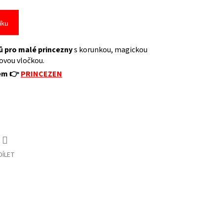
íku
 pro malé princezny
s korunkou, magickou
ovou vločkou.
vem 👉
PRINCEZEN
DÍLET