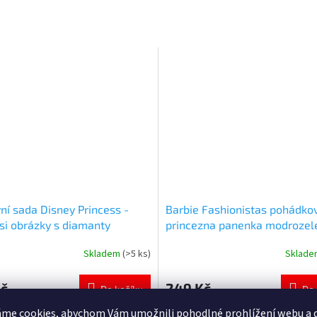
vní sada Disney Princess -
Barbie Fashionistas pohádko
 si obrázky s diamanty
princezna panenka modrozel
vlasy
Skladem
(>5 ks)
Sklad
né
Průměrné
ní
hodnocení
u
produktu
Kč
249 Kč
Do košíku
Do 
je
5,0
me cookies, abychom Vám umožnili pohodlné prohlížení webu a d