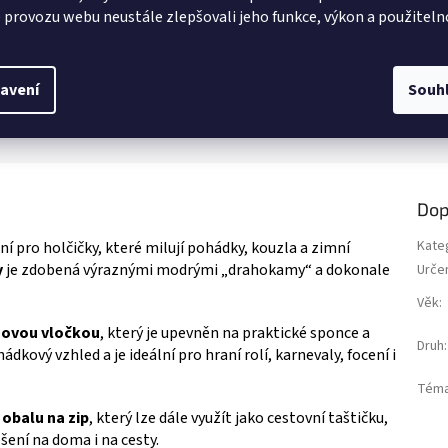
svůj svět s diamantovými obrázky
Stylová panenka Barbie Fashionista
z
 provozu webu neustále zlepšovali jeho funkce, výkon a použiteln
rincezny! 👑 Vytvoř si třpytivé mini
pohádková princezna s modrozele
5
s oblíbenými hrdinkami jako
vlasy a módními doplňky. Ideální pr
ek.
hvězdiček.
 nebo Ariel – stačí pinzetou
kreativní hraní a svět fantazie. 👑 Ví
 barevné kamínky a kouzelný výtvor
produktů s motivem 👉 BARBIE
avení
Souh
ětě! 🌈 Více produktů s motivem
EY PRINCESS
Dop
Kate
lní pro holčičky, které milují pohádky, kouzla a zimní
y
je zdobená výraznými modrými „drahokamy“ a dokonale
Urče
Věk
:
hovou vločkou
, který je upevněn na praktické sponce a
Druh
:
kový vzhled a je ideální pro hraní rolí, karnevaly, focení i
Tém
obalu na zip
, který lze dále využít jako cestovní taštičku,
ení na doma i na cesty.