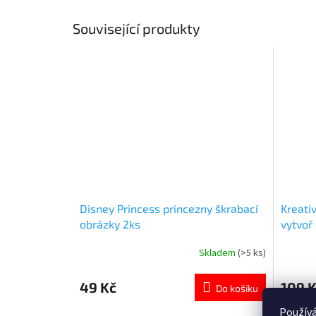
Související produkty
Disney Princess princezny škrabací
Kreati
obrázky 2ks
vytvoř
Skladem
(>5 ks)
Průměrné
Průměr
hodnocení
hodnoce
produktu
produkt
49 Kč
109 
Do košíku
je
je
5,0
5,0
Používá