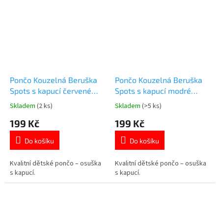
Oeko-Tex Standard 100. 👉 Více
Standard 100. 👉 Více produktů
produktů Prasátko Peppa
s motivem Frozen
Pončo Kouzelná Beruška
Pončo Kouzelná Beruška
Spots s kapucí červené
Spots s kapucí modré
bavlna 55x110 cm
bavlna 55x110 cm
Skladem
(2 ks)
Skladem
(>5 ks)
Průměrné
Průměrné
hodnocení
hodnocení
199 Kč
199 Kč
produktu
produktu
je
je
Do košíku
Do košíku
5,0
5,0
z
z
5
5
Kvalitní dětské pončo – osuška
Kvalitní dětské pončo – osuška
hvězdiček.
hvězdiček.
s kapucí.
s kapucí.