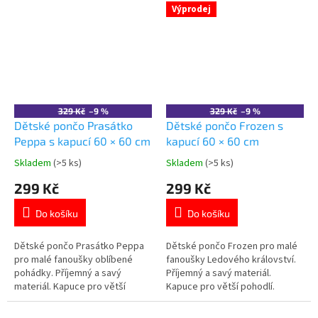
Více produktů s motivem
motivem 👉 BARBIE
Výprodej
SONIC 👉 zde
329 Kč
–9 %
329 Kč
–9 %
Dětské pončo Prasátko
Dětské pončo Frozen s
Peppa s kapucí 60 × 60 cm
kapucí 60 × 60 cm
Skladem
(>5 ks)
Skladem
(>5 ks)
Průměrné
Průměrné
hodnocení
hodnocení
299 Kč
299 Kč
produktu
produktu
je
je
Do košíku
Do košíku
5,0
5,0
z
z
5
5
Dětské pončo Prasátko Peppa
Dětské pončo Frozen pro malé
hvězdiček.
hvězdiček.
pro malé fanoušky oblíbené
fanoušky Ledového království.
pohádky. Příjemný a savý
Příjemný a savý materiál.
materiál. Kapuce pro větší
Kapuce pro větší pohodlí.
pohodlí. Rozměr: 60 × 120 cm (v
Rozměr ve složeném stavu: 60 ×
rozloženém stavu). Certifikace
60 cm. Certifikace Oeko-Tex