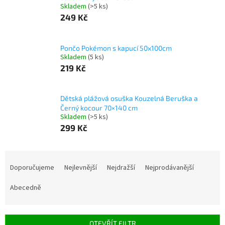
Skladem
(>5 ks)
249 Kč
Pončo Pokémon s kapucí 50x100cm
Skladem
(5 ks)
219 Kč
Dětská plážová osuška Kouzelná Beruška a
Černý kocour 70×140 cm
Skladem
(>5 ks)
299 Kč
Ř
a
Doporučujeme
Nejlevnější
Nejdražší
Nejprodávanější
z
e
Abecedně
n
í
p
OTEVŘÍT FILTR