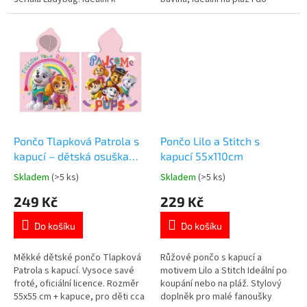
bazénu, na pláž i na doma. Vice
koupelny. Více produktů s
produktů s
motivem 👉 FROZEN
motivem 👉 KOUZELNÉ
BERUŠKY
Pončo Tlapková Patrola s
Pončo Lilo a Stitch s
kapucí – dětská osuška
kapucí 55x110cm
Skye & Everest
Skladem
(>5 ks)
Skladem
(>5 ks)
Průměrné
Průměrné
hodnocení
hodnocení
249 Kč
229 Kč
produktu
produktu
je
je
Do košíku
Do košíku
5,0
5,0
z
z
5
5
Měkké dětské pončo Tlapková
Růžové pončo s kapucí a
hvězdiček.
hvězdiček.
Patrola s kapucí. Vysoce savé
motivem Lilo a Stitch Ideální po
froté, oficiální licence. Rozměr
koupání nebo na pláž. Stylový
55x55 cm + kapuce, pro děti cca
doplněk pro malé fanoušky