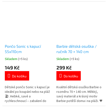
3–6 let. Více produktů s
Disney! Další produkty s
motivem 👉 TLAPKOVÉ
motivem Lilo a Stitch 👉 zde
PATROLY
Pončo Sonic s kapucí
Barbie dětská osuška /
55x110cm
ručník 70 × 140 cm
Skladem
(>5 ks)
Skladem
(>5 ks)
Průměrné
Průměrné
hodnocení
hodnocení
149 Kč
299 Kč
produktu
produktu
je
je
Do košíku
Do košíku
5,0
5,0
z
z
5
5
Dětské pončo Sonic s kapucí je
Kvalitní dětská osuška Barbie o
hvězdiček.
hvězdiček.
ideální po koupání nebo na pláž
rozměru 70 × 140 cm. Měkký,
🏖️. Hebké, savé a
savý materiál a krásný motiv
rychleschnoucí – zabalení do
Barbie potěší doma i na pláži. 💗
pohodlí nikdy nebylo stylovější!
Více produktů s