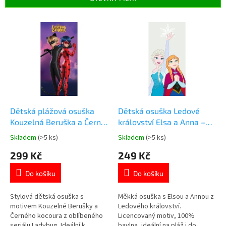
r
o
V
d
ý
u
p
k
i
t
s
ů
p
r
o
d
Dětská plážová osuška
Dětská osuška Ledové
u
Kouzelná Beruška a Černý
království Elsa a Anna –
k
kocour 70×140 cm
70 × 140 cm, 100% bavlna
Skladem
(>5 ks)
Skladem
(>5 ks)
Průměrné
Průměrné
t
hodnocení
hodnocení
299 Kč
249 Kč
ů
produktu
produktu
je
je
Do košíku
Do košíku
5,0
5,0
z
z
5
5
Stylová dětská osuška s
Měkká osuška s Elsou a Annou z
hvězdiček.
hvězdiček.
motivem Kouzelné Berušky a
Ledového království.
Černého kocoura z oblíbeného
Licencovaný motiv, 100%
seriálu Ladybug. Ideální k
bavlna, ideální na pláž i do