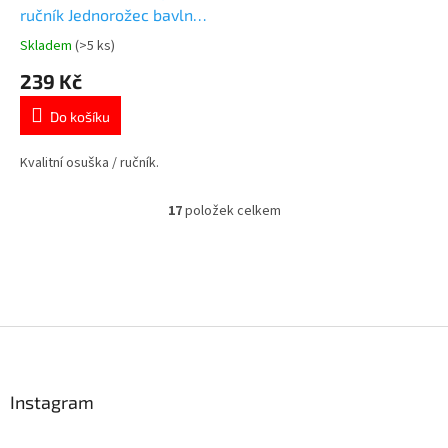
ručník Jednorožec bavlna
70x140
Skladem
(>5 ks)
Průměrné
hodnocení
239 Kč
produktu
je
Do košíku
5,0
z
5
Kvalitní osuška / ručník.
hvězdiček.
17
položek celkem
O
v
l
á
d
a
c
Z
í
á
p
p
r
a
Instagram
v
t
k
í
y