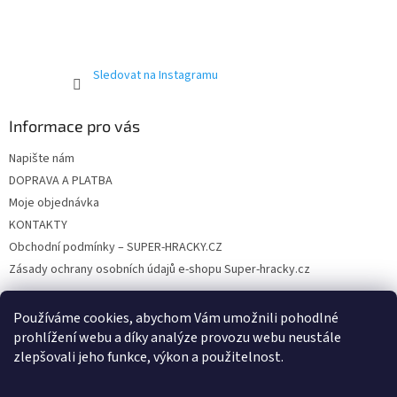
v
ý
p
i
Sledovat na Instagramu
s
u
Informace pro vás
Napište nám
DOPRAVA A PLATBA
Moje objednávka
KONTAKTY
Obchodní podmínky – SUPER-HRACKY.CZ
Zásady ochrany osobních údajů e-shopu Super-hracky.cz
Používáme cookies, abychom Vám umožnili pohodlné
prohlížení webu a díky analýze provozu webu neustále
Instagram
zlepšovali jeho funkce, výkon a použitelnost.