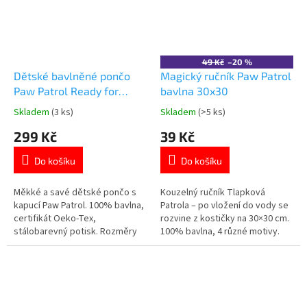
49 Kč
–20 %
Dětské bavlněné pončo
Magický ručník Paw Patrol
Paw Patrol Ready for
bavlna 30x30
Action 60×120 cm
Skladem
(3 ks)
Skladem
(>5 ks)
Průměrné
Průměrné
hodnocení
hodnocení
299 Kč
39 Kč
produktu
produktu
je
je
Do košíku
Do košíku
4,7
4,4
z
z
5
5
Měkké a savé dětské pončo s
Kouzelný ručník Tlapková
hvězdiček.
hvězdiček.
kapucí Paw Patrol. 100% bavlna,
Patrola – po vložení do vody se
certifikát Oeko-Tex,
rozvine z kostičky na 30×30 cm.
stálobarevný potisk. Rozměry
100% bavlna, 4 různé motivy.
60×120 cm. Oficiální licence. Více
Více produktů s motivem
produktů s motivem
👉 TLAPKOVÉ PATROLY
👉 TLAPKOVÉ PATROLY