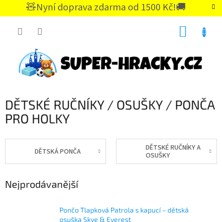
Přejít
🧸Nyní doprava zdarma od 1500 Kč!🚚
na
CZK
obsah
NÁKUP
KOŠÍK
DĚTSKÉ RUČNÍKY / OSUŠKY / PONČA
PRO HOLKY
DĚTSKÉ RUČNÍKY A
DĚTSKÁ PONČA
OSUŠKY
Nejprodávanější
Pončo Tlapková Patrola s kapucí – dětská
osuška Skye & Everest