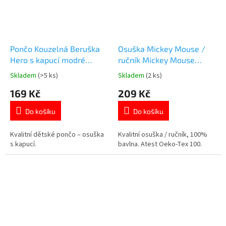
Pončo Kouzelná Beruška
Osuška Mickey Mouse /
Hero s kapucí modré
ručník Mickey Mouse
55x110 cm
Summer 70x140 bavlna
Skladem
(>5 ks)
Skladem
(2 ks)
Průměrné
Průměrné
hodnocení
hodnocení
169 Kč
209 Kč
produktu
produktu
je
je
Do košíku
Do košíku
5,0
4,5
z
z
5
5
Kvalitní dětské pončo – osuška
Kvalitní osuška / ručník, 100%
hvězdiček.
hvězdiček.
s kapucí.
bavlna. Atest Oeko-Tex 100.