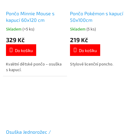
Pončo Minnie Mouse s
Pončo Pokémon s kapucí
kapucí 60x120 cm
50x100cm
Skladem
(>5 ks)
Skladem
(5 ks)
Průměrné
Průměrné
hodnocení
hodnocení
329 Kč
219 Kč
produktu
produktu
je
je
Do košíku
Do košíku
5,0
5,0
z
z
5
5
Kvalitní dětské pončo – osuška
Stylové licenční poncho.
hvězdiček.
hvězdiček.
s kapucí.
Osuška Jednorožec /