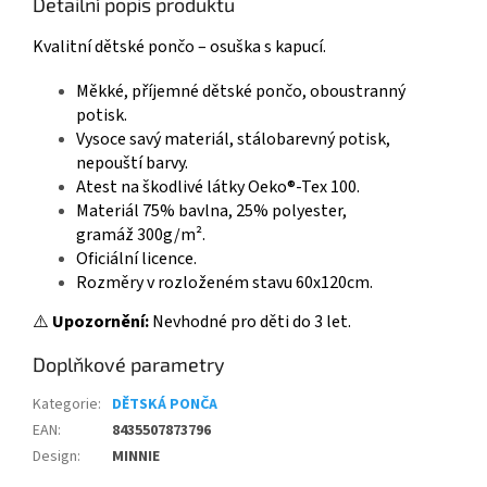
Detailní popis produktu
Kvalitní dětské pončo – osuška s kapucí.
Měkké, příjemné dětské pončo, oboustranný
potisk.
Vysoce savý materiál, stálobarevný potisk,
nepouští barvy.
Atest na škodlivé látky Oeko®-Tex 100.
Materiál 75% bavlna, 25% polyester,
gramáž
300g/m².
Oficiální licence.
Rozměry v rozloženém stavu 60x120cm.
⚠️
Upozornění:
Nevhodné pro děti do 3 let.
Doplňkové parametry
Kategorie
:
DĚTSKÁ PONČA
EAN
:
8435507873796
Design
:
MINNIE