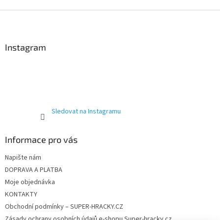
Z
á
p
a
Instagram
t
í
Sledovat na Instagramu
Informace pro vás
Napište nám
DOPRAVA A PLATBA
Moje objednávka
KONTAKTY
Obchodní podmínky – SUPER-HRACKY.CZ
Zásady ochrany osobních údajů e-shopu Super-hracky.cz