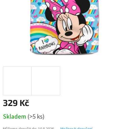
329 Kč
Měrná
Skladem
(>5 ks)
cena: