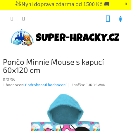
Přejít
🧸Nyní doprava zdarma od 1500 Kč!🚚
na
CZK
obsah
NÁKUP
KOŠÍK
Pončo Minnie Mouse s kapucí
60x120 cm
873796
Průměrné
1 hodnocení
Podrobnosti hodnocení
Značka:
EUROSWAN
hodnocení
produktu
je
5,0
z
5
hvězdiček.