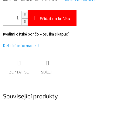
Můžeme doručit do:
10.8.2026
Možnosti doručení
Přidat do košíku
Kvalitní dětské pončo – osuška s kapucí.
Detailní informace
ZEPTAT SE
SDÍLET
Související produkty