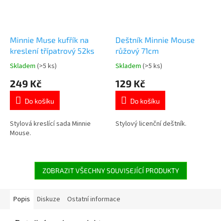
Minnie Muse kufřík na
Deštník Minnie Mouse
kreslení třípatrový 52ks
růžový 71cm
Skladem
(>5 ks)
Skladem
(>5 ks)
Průměrné
Průměrné
hodnocení
hodnocení
249 Kč
129 Kč
produktu
produktu
je
je
Do košíku
Do košíku
5,0
5,0
z
z
5
5
Stylová kreslící sada Minnie
Stylový licenční deštník.
hvězdiček.
hvězdiček.
Mouse.
ZOBRAZIT VŠECHNY SOUVISEJÍCÍ PRODUKTY
Popis
Diskuze
Ostatní informace