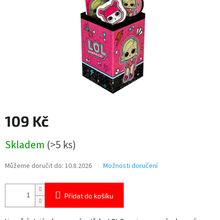
109 Kč
Měrná
Skladem
(>5 ks)
cena:
Můžeme doručit do:
10.8.2026
Možnosti doručení
Přidat do košíku