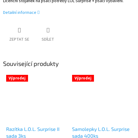
Licenční stojánek na psací potřeby LOL Surprise + psací vybavení.
Detailní informace
ZEPTAT SE
SDÍLET
Související produkty
Výprodej
Výprodej
Razítka L.O.L. Surprise II
Samolepky L.O.L. Surprise
sada 3ks
sada 400ks