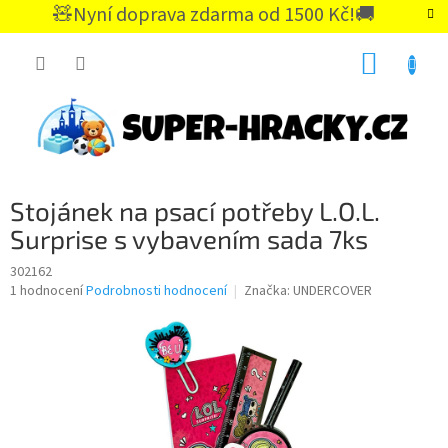
Přejít
🧸Nyní doprava zdarma od 1500 Kč!🚚
na
CZK
obsah
NÁKUP
KOŠÍK
Stojánek na psací potřeby L.O.L.
Surprise s vybavením sada 7ks
302162
Průměrné
1 hodnocení
Podrobnosti hodnocení
Značka:
UNDERCOVER
hodnocení
produktu
je
5,0
z
5
hvězdiček.