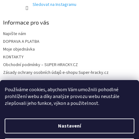
Sledovat na Instagramu
Informace pro vás
Napište nám
DOPRAVA A PLATBA
Moje objednávka
KONTAKTY
Obchodní podmínky – SUPER-HRACKY.CZ
Zásady ochrany osobních údajů e-shopu Super-hracky.cz
Používáme cookies, abychom Vám umožnili pohodlné
prohlížení webu a díky analýze provozu webu neustále
Instagram
zlepšovali jeho funkce, výkon a použitelnost.
Nastavení
Vytvořil Shoptet