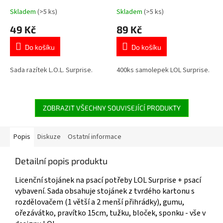
Skladem
(>5 ks)
Skladem
(>5 ks)
Průměrné
Průměrné
hodnocení
hodnocení
49 Kč
89 Kč
produktu
produktu
je
je
Do košíku
Do košíku
5,0
4,9
z
z
5
5
Sada razítek L.O.L. Surprise.
400ks samolepek LOL Surprise.
hvězdiček.
hvězdiček.
ZOBRAZIT VŠECHNY SOUVISEJÍCÍ PRODUKTY
Popis
Diskuze
Ostatní informace
Detailní popis produktu
Licenční stojánek na psací potřeby LOL Surprise + psací
vybavení. Sada obsahuje stojánek z tvrdého kartonu s
rozdělovačem (1 větší a 2 menší přihrádky), gumu,
ořezávátko, pravítko 15cm, tužku, bloček, sponku - vše v