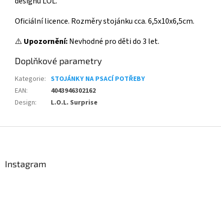
designu LOL.
Oficiální licence. Rozměry stojánku cca. 6,5x10x6,5cm.
⚠️
Upozornění:
Nevhodné pro děti do 3 let.
Doplňkové parametry
Kategorie
:
STOJÁNKY NA PSACÍ POTŘEBY
EAN
:
4043946302162
Design
:
L.O.L. Surprise
Z
á
p
a
Instagram
t
í