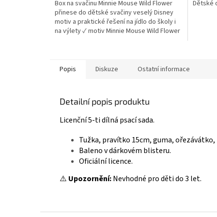
Box na svačinu Minnie Mouse Wild Flower
Dětské d
z
z
přinese do dětské svačiny veselý Disney
5
5
motiv a praktické řešení na jídlo do školy i
hvězdiček.
hvězdič
na výlety ✓ motiv Minnie Mouse Wild Flower
✓ plast bez BPA – bezpečný pro děti ✓
kompaktní a odolné provedení 👉 Více
produktů s motivem Minnie Mouse
Popis
Diskuze
Ostatní informace
Detailní popis produktu
Licenční 5-ti dílná psací sada.
Tužka, pravítko 15cm, guma, ořezávátko, 
Baleno v dárkovém blisteru.
Oficiální licence.
⚠️
Upozornění:
Nevhodné pro děti do 3 let.
Z