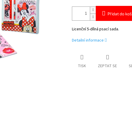
Přidat do koš
Licenční 5-dílná psací sada.
Detailní informace
TISK
ZEPTAT SE
S