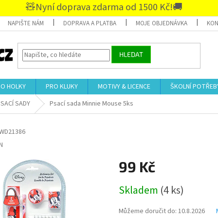
🧸Nyní doprava zdarma od 1500 Kč!🚚
NAPIŠTE NÁM
DOPRAVA A PLATBA
MOJE OBJEDNÁVKA
KON
HLEDAT
RO HOLKY
PRO KLUKY
MOTIVY & LICENCE
ŠKOLNÍ POTŘEB
SACÍ SADY
Psací sada Minnie Mouse 5ks
WD21386
N
99 Kč
Měrná
Skladem
(4 ks)
cena:
Můžeme doručit do:
10.8.2026