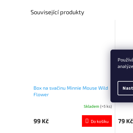
Související produkty
Používá
analýze
Nast
Box na svačinu Minnie Mouse Wild
Digitá
Flower
Skladem
(>5 ks)
Průměrné
Průměr
hodnocení
hodnoce
produktu
produkt
99 Kč
79 Kč
Do košíku
je
je
5,0
5,0