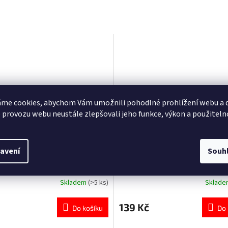
me cookies, abychom Vám umožnili pohodlné prohlížení webu a d
 provozu webu neustále zlepšovali jeho funkce, výkon a použiteln
avení
Souh
lní hodinky Minnie Mouse
Kartáč na vlasy pro holky Min
Mouse 21 cm
Skladem
(>5 ks)
Sklad
né
Průměrné
ní
hodnocení
u
produktu
139 Kč
Do košíku
Do 
je
5,0