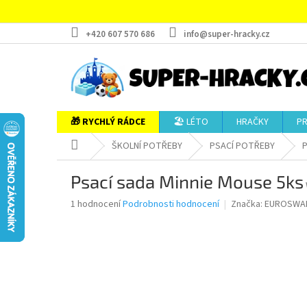
Přejít
na
obsah
+420 607 570 686
info@super-hracky.cz
🎁 RYCHLÝ RÁDCE
🏖️ LÉTO
HRAČKY
P
Domů
ŠKOLNÍ POTŘEBY
PSACÍ POTŘEBY
P
Psací sada Minnie Mouse 5ks
Průměrné
1 hodnocení
Podrobnosti hodnocení
Značka:
EUROSWA
hodnocení
produktu
je
5,0
z
5
hvězdiček.