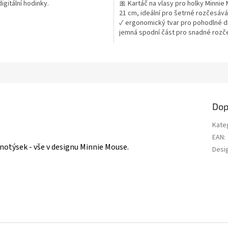
igitální hodinky.
🎀 Kartáč na vlasy pro holky Minnie
z
21 cm, ideální pro šetrné rozčesáván
5
✓ ergonomický tvar pro pohodlné d
ek.
hvězdiček.
jemná spodní část pro snadné rozč
✓ roztomilý design Minnie Mouse 👉
produktů s motivem Minnie Mouse
Dop
Kate
EAN
:
notýsek - vše v designu Minnie Mouse.
Desi