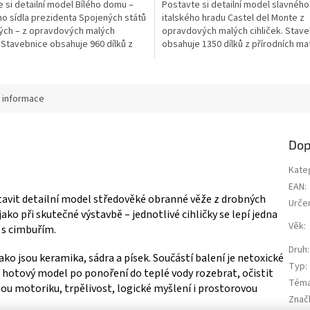
 si detailní model Bílého domu –
Postavte si detailní model slavného
z
ího sídla prezidenta Spojených států
italského hradu Castel del Monte z
5
ých – z opravdových malých
opravdových malých cihliček. Stav
ek.
hvězdiček.
. Stavebnice obsahuje 960 dílků z
obsahuje 1350 dílků z přírodních mat
ch materiálů. Stavění probíhá
Stavění probíhá podobně jako při s
 jako při skutečné výstavbě. Model
výstavbě. Model lze po rozebrání z
ozebrání znovu postavit. Ideální pro
postavit. Skvělá výzva pro děti i d
milovníky...
í informace
Dop
Kate
EAN
:
tavit detailní model středověké obranné věže z drobných
Urče
ako při skutečné výstavbě – jednotlivé cihličky se lepí jedna
Věk
:
 s cimbuřím.
Druh
:
ako jsou keramika, sádra a písek. Součástí balení je netoxické
Typ
:
e hotový model po ponoření do teplé vody rozebrat, očistit
Tém
emnou motoriku, trpělivost, logické myšlení i prostorovou
Znač