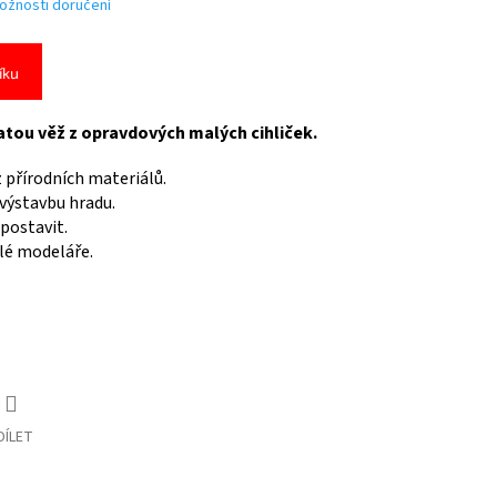
ožnosti doručení
íku
latou věž z opravdových malých cihliček.
z přírodních materiálů.
výstavbu hradu.
postavit.
ělé modeláře.
DÍLET