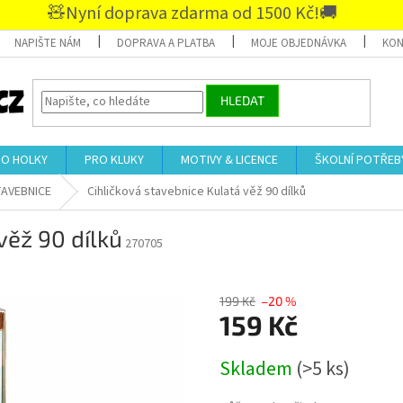
🧸Nyní doprava zdarma od 1500 Kč!🚚
NAPIŠTE NÁM
DOPRAVA A PLATBA
MOJE OBJEDNÁVKA
KON
HLEDAT
RO HOLKY
PRO KLUKY
MOTIVY & LICENCE
ŠKOLNÍ POTŘEB
TAVEBNICE
Cihličková stavebnice Kulatá věž 90 dílků
věž 90 dílků
270705
199 Kč
–20 %
159 Kč
Měrná
Skladem
(>5 ks)
cena: