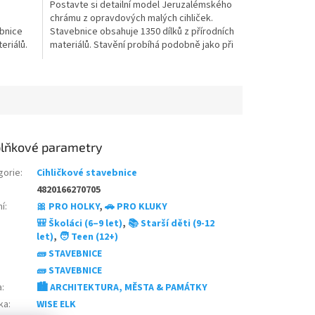
Postavte si detailní model Jeruzalémského
z
chrámu z opravdových malých cihliček.
5
ebnice
Stavebnice obsahuje 1350 dílků z přírodních
hvězdiček.
eriálů.
materiálů. Stavění probíhá podobně jako při
kutečné
skutečné výstavbě. Model lze po rozebrání
novu
znovu postavit. Ideální pro děti i dospělé
ospělé
milovníky historie, architektury a...
lňkové parametry
gorie
:
Cihličkové stavebnice
4820166270705
ní
:
🎀 PRO HOLKY
,
🚗 PRO KLUKY
🎒 Školáci (6–9 let)
,
📚 Starší děti (9-12
let)
,
🧑 Teen (12+)
🧱 STAVEBNICE
🧱 STAVEBNICE
a
:
🏙️ ARCHITEKTURA, MĚSTA & PAMÁTKY
ka
:
WISE ELK