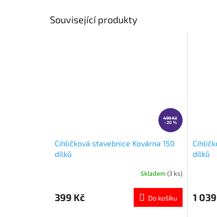
Související produkty
499 Kč
–20 %
Cihličková stavebnice Kovárna 150
Cihlič
dílků
dílků
Skladem
(3 ks)
Průměrné
Průměr
hodnocení
hodnoce
produktu
produkt
399 Kč
1 039
Do košíku
je
je
5,0
5,0