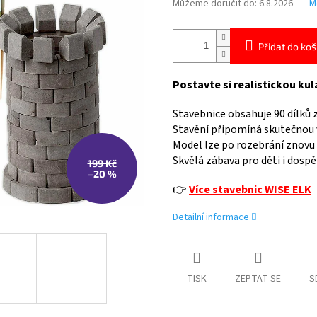
Můžeme doručit do:
6.8.2026
M
Přidat do koš
Postavte si realistickou ku
Stavebnice obsahuje 90 dílků 
Stavění připomíná skutečnou 
Model lze po rozebrání znovu 
Skvělá zábava pro děti i dosp
199 Kč
–20 %
👉
Více stavebnic WISE ELK
Detailní informace
TISK
ZEPTAT SE
S