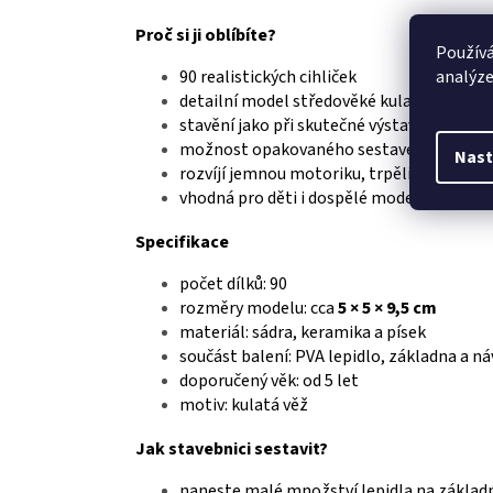
Proč si ji oblíbíte?
Používá
analýze
90 realistických cihliček
detailní model středověké kulaté věže
stavění jako při skutečné výstavbě
možnost opakovaného sestavení
Nast
rozvíjí jemnou motoriku, trpělivost a krea
vhodná pro děti i dospělé modeláře
Specifikace
počet dílků: 90
rozměry modelu: cca
5 × 5 × 9,5 cm
materiál: sádra, keramika a písek
součást balení: PVA lepidlo, základna a n
doporučený věk: od 5 let
motiv: kulatá věž
Jak stavebnici sestavit?
naneste malé množství lepidla na základ