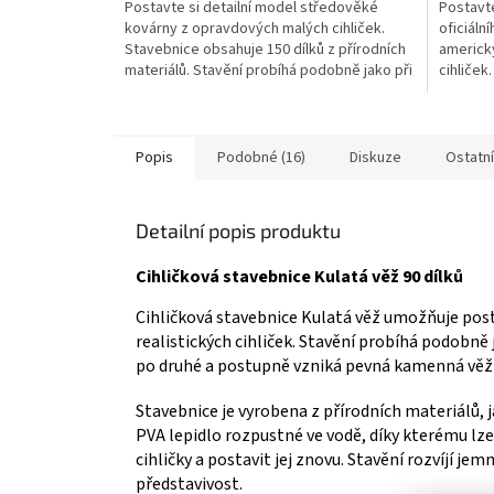
Postavte si detailní model středověké
Postavte
z
z
kovárny z opravdových malých cihliček.
oficiáln
5
5
Stavebnice obsahuje 150 dílků z přírodních
americk
hvězdiček.
hvězdič
materiálů. Stavění probíhá podobně jako při
cihliček
skutečné výstavbě. Model lze po rozebrání
přírodní
znovu postavit. Ideální pro děti i dospělé
podobně
milovníky historie a modelářství 👉 Více...
lze po r
děti i...
Popis
Podobné (16)
Diskuze
Ostatn
Detailní popis produktu
Cihličková stavebnice Kulatá věž 90 dílků
Cihličková stavebnice Kulatá věž umožňuje pos
realistických cihliček. Stavění probíhá podobně j
po druhé a postupně vzniká pevná kamenná věž
Stavebnice je vyrobena z přírodních materiálů, j
PVA lepidlo rozpustné ve vodě, díky kterému lz
cihličky a postavit jej znovu. Stavění rozvíjí j
představivost.