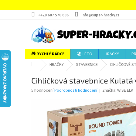
Přejít
na
obsah
+420 607 570 686
info@super-hracky.cz
🎁 RYCHLÝ RÁDCE
🏖️ LÉTO
HRAČKY
P
Domů
HRAČKY
STAVEBNICE
CIHLIČKOVÉ S
Cihličková stavebnice Kulatá 
Průměrné
5 hodnocení
Podrobnosti hodnocení
Značka:
WISE ELK
hodnocení
produktu
je
5,0
z
5
hvězdiček.