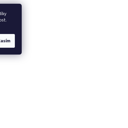
íky
ost.
lasím