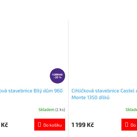
1 299 Kč
–20 %
ková stavebnice Bílý dům 960
Cihličková stavebnice Castel 
Monte 1350 dílků
Skladem
(1 ks)
Skla
né
Průměrné
ní
hodnocení
u
produktu
 Kč
1 199 Kč
Do košíku
Do 
je
5,0