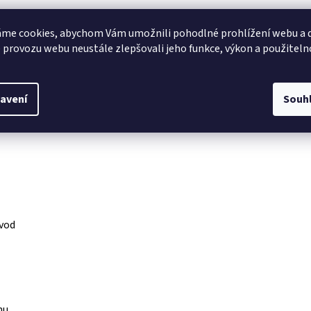
me cookies, abychom Vám umožnili pohodlné prohlížení webu a d
 provozu webu neustále zlepšovali jeho funkce, výkon a použiteln
avení
Souh
tivitu
ávod
nu