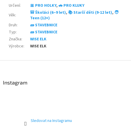
Určení
:
🎀 PRO HOLKY
,
🚗 PRO KLUKY
🎒 Školáci (6–9 let)
,
📚 Starší děti (9-12 let)
,
🧑
Věk
:
Teen (12+)
Druh
:
🧱 STAVEBNICE
Typ
:
🧱 STAVEBNICE
Značka
:
WISE ELK
Výrobce
:
WISE ELK
Z
á
p
a
Instagram
t
í
Sledovat na Instagramu