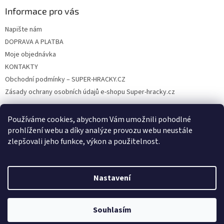
Informace pro vás
Napište nám
DOPRAVA A PLATBA
Moje objednávka
KONTAKTY
Obchodní podmínky – SUPER-HRACKY.CZ
Zásady ochrany osobních údajů e-shopu Super-hracky.cz
Používáme cookies, abychom Vám umožnili pohodlné
prohlížení webu a díky analýze provozu webu neustále
Instagram
zlepšovali jeho funkce, výkon a použitelnost.
Nastavení
Vytvořil Shoptet
Souhlasím
Copyright 2026
SUPER-HRACKY.CZ
. Všechna práva vyhrazena.