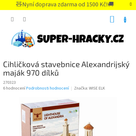
Přejít
🧸Nyní doprava zdarma od 1500 Kč!🚚
na
CZK
obsah
NÁKUP
KOŠÍK
Cihličková stavebnice Alexandrijský
maják 970 dílků
270323
Průměrné
6 hodnocení
Podrobnosti hodnocení
Značka:
WISE ELK
hodnocení
produktu
je
4,8
z
5
hvězdiček.