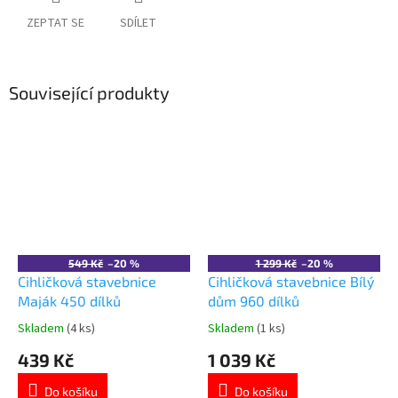
ZEPTAT SE
SDÍLET
Související produkty
549 Kč
–20 %
1 299 Kč
–20 %
Cihličková stavebnice
Cihličková stavebnice Bílý
Maják 450 dílků
dům 960 dílků
Skladem
(4 ks)
Skladem
(1 ks)
Průměrné
Průměrné
hodnocení
hodnocení
439 Kč
1 039 Kč
produktu
produktu
je
je
Do košíku
Do košíku