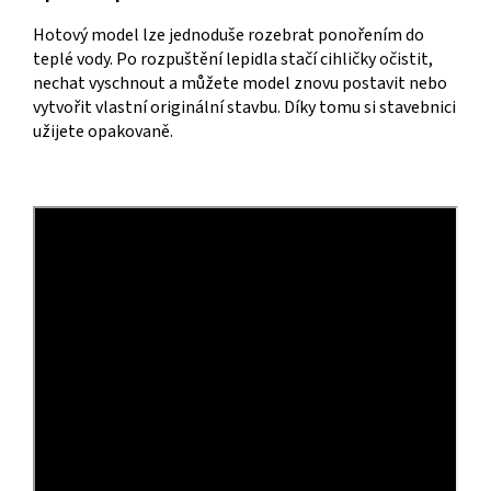
Hotový model lze jednoduše rozebrat ponořením do
teplé vody. Po rozpuštění lepidla stačí cihličky očistit,
nechat vyschnout a můžete model znovu postavit nebo
vytvořit vlastní originální stavbu. Díky tomu si stavebnici
užijete opakovaně.