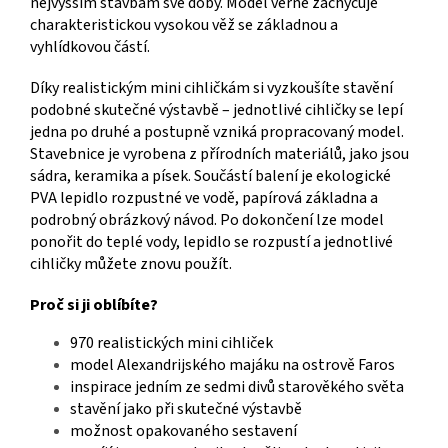
nejvyšším stavbám své doby. Model věrně zachycuje
charakteristickou vysokou věž se základnou a
vyhlídkovou částí.
Díky realistickým mini cihličkám si vyzkoušíte stavění
podobné skutečné výstavbě – jednotlivé cihličky se lepí
jedna po druhé a postupně vzniká propracovaný model.
Stavebnice je vyrobena z přírodních materiálů, jako jsou
sádra, keramika a písek. Součástí balení je ekologické
PVA lepidlo rozpustné ve vodě, papírová základna a
podrobný obrázkový návod. Po dokončení lze model
ponořit do teplé vody, lepidlo se rozpustí a jednotlivé
cihličky můžete znovu použít.
Proč si ji oblíbíte?
970 realistických mini cihliček
model Alexandrijského majáku na ostrově Faros
inspirace jedním ze sedmi divů starověkého světa
stavění jako při skutečné výstavbě
možnost opakovaného sestavení