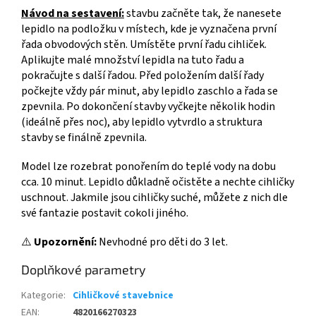
Návod na sestavení:
stavbu začněte tak, že nanesete
lepidlo na podložku v místech, kde je vyznačena první
řada obvodových stěn. Umístěte první řadu cihliček.
Aplikujte malé množství lepidla na tuto řadu a
pokračujte s další řadou. Před položením další řady
počkejte vždy pár minut, aby lepidlo zaschlo a řada se
zpevnila. Po dokončení stavby vyčkejte několik hodin
(ideálně přes noc), aby lepidlo vytvrdlo a struktura
stavby se finálně zpevnila.
Model lze rozebrat ponořením do teplé vody na dobu
cca. 10 minut. Lepidlo důkladně očistěte a nechte cihličky
uschnout. Jakmile jsou cihličky suché, můžete z nich dle
své fantazie postavit cokoli jiného.
⚠️
Upozornění:
Nevhodné pro děti do 3 let.
Doplňkové parametry
Kategorie
:
Cihličkové stavebnice
EAN
:
4820166270323