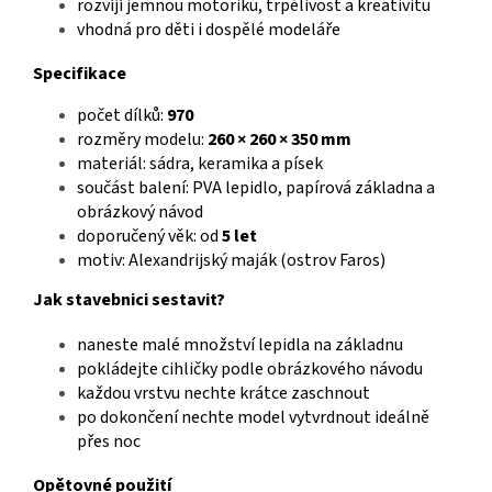
rozvíjí jemnou motoriku, trpělivost a kreativitu
vhodná pro děti i dospělé modeláře
Specifikace
počet dílků:
970
rozměry modelu:
260 × 260 × 350 mm
materiál: sádra, keramika a písek
součást balení: PVA lepidlo, papírová základna a
obrázkový návod
doporučený věk: od
5 let
motiv: Alexandrijský maják (ostrov Faros)
Jak stavebnici sestavit?
naneste malé množství lepidla na základnu
pokládejte cihličky podle obrázkového návodu
každou vrstvu nechte krátce zaschnout
po dokončení nechte model vytvrdnout ideálně
přes noc
Opětovné použití