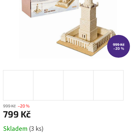
999 Kč
–20 %
999 Kč
–20 %
799 Kč
Měrná
Skladem
(3 ks)
cena: