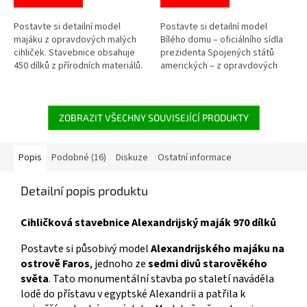
5,0
5,0
z
z
5
5
Postavte si detailní model
Postavte si detailní model
hvězdiček.
hvězdiček.
majáku z opravdových malých
Bílého domu – oficiálního sídla
cihliček. Stavebnice obsahuje
prezidenta Spojených států
450 dílků z přírodních materiálů.
amerických – z opravdových
Stavění probíhá podobně jako
malých cihliček. Stavebnice
při skutečné výstavbě. Model
obsahuje 960 dílků z přírodních
lze po rozebrání znovu postavit.
materiálů. Stavění probíhá
Ideální pro děti i dospělé
podobně jako při skutečné
ZOBRAZIT VŠECHNY SOUVISEJÍCÍ PRODUKTY
milovníky architektury a
výstavbě. Model lze po
modelářství. 👉 Více...
rozebrání znovu postavit.
Ideální pro děti i...
Popis
Podobné (16)
Diskuze
Ostatní informace
Detailní popis produktu
Cihličková stavebnice Alexandrijský maják 970 dílků
Postavte si působivý model
Alexandrijského majáku na
ostrově Faros
, jednoho ze
sedmi divů starověkého
světa
. Tato monumentální stavba po staletí naváděla
lodě do přístavu v egyptské Alexandrii a patřila k