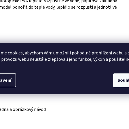
e ekologické PVA lepidlo rozpustné ve vodě, papírová základna
del ponořit do teplé vody, lepidlo se rozpustí a jednotlivé
me cookies, abychom Vám umožnili pohodlné prohlížení webu a d
 provozu webu neustále zlepšovali jeho funkce, výkon a použiteln
tivitu
avení
Souh
ladna a obrázkový návod