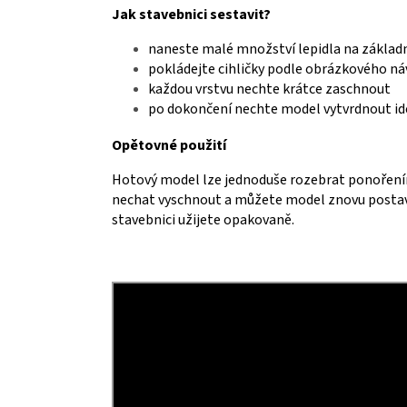
Jak stavebnici sestavit?
naneste malé množství lepidla na základ
pokládejte cihličky podle obrázkového n
každou vrstvu nechte krátce zaschnout
po dokončení nechte model vytvrdnout id
Opětovné použití
Hotový model lze jednoduše rozebrat ponořením d
nechat vyschnout a můžete model znovu postavit
stavebnici užijete opakovaně.