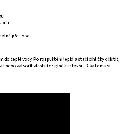
nu
ávodu
eálně přes noc
o teplé vody. Po rozpuštění lepidla stačí cihličky očistit,
 nebo vytvořit vlastní originální stavbu. Díky tomu si