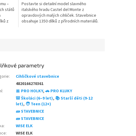
omu –
Postavte si detailní model slavného
z
ch států
italského hradu Castel del Monte z
5
h
opravdových malých cihliček. Stavebnice
hvězdiček.
lků z
obsahuje 1350 dílků z přírodních materiálů.
há
Stavění probíhá podobně jako při skutečné
ě. Model
výstavbě. Model lze po rozebrání znovu
ální pro
postavit. Skvělá výzva pro děti i dospělé
milovníky...
lňkové parametry
gorie
:
Cihličkové stavebnice
4820166270361
ní
:
🎀 PRO HOLKY
,
🚗 PRO KLUKY
🎒 Školáci (6–9 let)
,
📚 Starší děti (9-12
let)
,
🧑 Teen (12+)
🧱 STAVEBNICE
🧱 STAVEBNICE
ka
:
WISE ELK
bce
:
WISE ELK