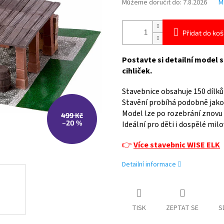
Můžeme doručit do:
7.8.2026
M
Přidat do koš
Postavte si detailní model
cihliček.
Stavebnice obsahuje 150 dílků
Stavění probíhá podobně jako 
Model lze po rozebrání znovu 
499 Kč
–20 %
Ideální pro děti i dospělé mil
👉
Více stavebnic WISE ELK
Detailní informace
TISK
ZEPTAT SE
S