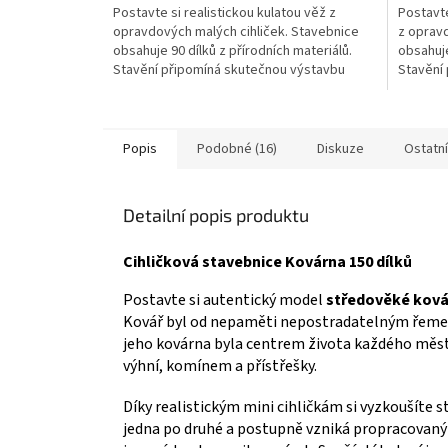
Postavte si realistickou kulatou věž z
Postavte
z
z
opravdových malých cihliček. Stavebnice
z opravd
5
5
obsahuje 90 dílků z přírodních materiálů.
obsahuje
hvězdiček.
hvězdič
Stavění připomíná skutečnou výstavbu
Stavění
hradu. Model lze po rozebrání znovu
domu. M
postavit. Skvělá zábava pro děti i dospělé
postavit
modeláře. 👉 Více stavebnic WISE ELK
modeláře
Popis
Podobné (16)
Diskuze
Ostatn
Detailní popis produktu
Cihličková stavebnice Kovárna 150 dílků
Postavte si autentický model
středověké ková
Kovář byl od nepaměti nepostradatelným řemesl
jeho kovárna byla centrem života každého měst
výhní, komínem a přístřešky.
Díky realistickým mini cihličkám si vyzkoušíte s
jedna po druhé a postupně vzniká propracovaný 