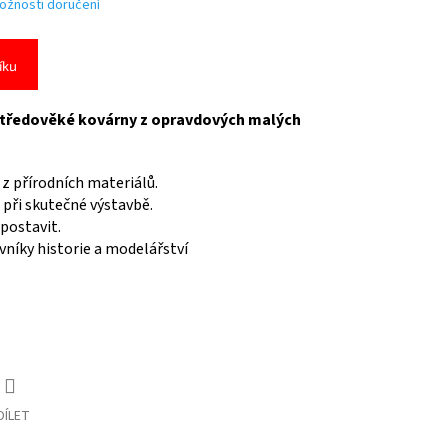
ožnosti doručení
íku
 středověké kovárny z opravdových malých
 z přírodních materiálů.
při skutečné výstavbě.
postavit.
ovníky historie a modelářství
DÍLET