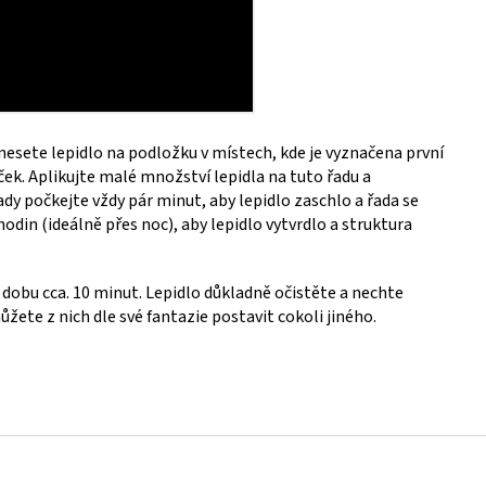
nesete lepidlo na podložku v místech, kde je vyznačena první
ček. Aplikujte malé množství lepidla na tuto řadu a
ady počkejte vždy pár minut, aby lepidlo zaschlo a řada se
odin (ideálně přes noc), aby lepidlo vytvrdlo a struktura
dobu cca. 10 minut. Lepidlo důkladně očistěte a nechte
ůžete z nich dle své fantazie postavit cokoli jiného.