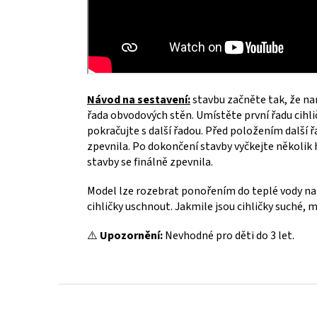
Návod na sestavení:
stavbu začněte tak, že na
řada obvodových stěn. Umístěte první řadu cihli
pokračujte s další řadou. Před položením další ř
zpevnila. Po dokončení stavby vyčkejte několik h
stavby se finálně zpevnila.
Model lze rozebrat ponořením do teplé vody na 
cihličky uschnout. Jakmile jsou cihličky suché, m
⚠️
Upozornění:
Nevhodné pro děti do 3 let.
Z
á