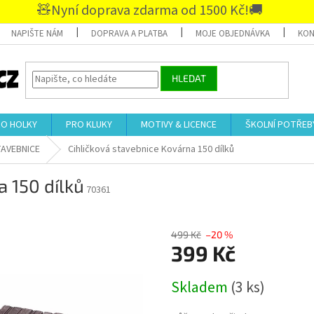
🧸Nyní doprava zdarma od 1500 Kč!🚚
NAPIŠTE NÁM
DOPRAVA A PLATBA
MOJE OBJEDNÁVKA
KON
HLEDAT
RO HOLKY
PRO KLUKY
MOTIVY & LICENCE
ŠKOLNÍ POTŘEB
TAVEBNICE
Cihličková stavebnice Kovárna 150 dílků
a 150 dílků
70361
499 Kč
–20 %
399 Kč
Měrná
Skladem
(3 ks)
cena: