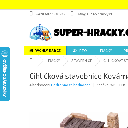
Přejít
na
obsah
+420 607 570 686
info@super-hracky.cz
🎁 RYCHLÝ RÁDCE
🏖️ LÉTO
HRAČKY
P
Domů
HRAČKY
STAVEBNICE
CIHLIČKOVÉ S
Cihličková stavebnice Kovárn
Průměrné
4 hodnocení
Podrobnosti hodnocení
Značka:
WISE ELK
hodnocení
produktu
je
5,0
z
5
hvězdiček.