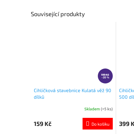
Související produkty
199 Kč
–20 %
Cihličková stavebnice Kulatá věž 90
Cihlič
dílků
500 dí
Skladem
(>5 ks)
Průměrné
Průměr
hodnocení
hodnoce
produktu
produkt
159 Kč
399 
Do košíku
je
je
5,0
5,0