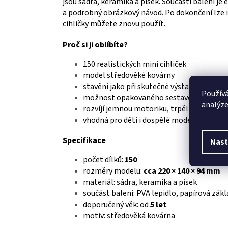
jsou sádra, keramika a písek. Součástí balení j
a podrobný obrázkový návod. Po dokončení lze mo
cihličky můžete znovu použít.
Proč si ji oblíbíte?
150 realistických mini cihliček
model středověké kovárny
stavění jako při skutečné výstavbě
Používá
možnost opakovaného sestavení
analýze
rozvíjí jemnou motoriku, trpělivost a krea
vhodná pro děti i dospělé modeláře
Specifikace
Nast
počet dílků:
150
rozměry modelu:
cca 220 × 140 × 94 mm
materiál: sádra, keramika a písek
součást balení: PVA lepidlo, papírová zák
doporučený věk: od
5 let
motiv: středověká kovárna