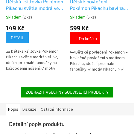
Dětská kšiltovka Pokémon
Dětské povlečení
Pikachu světle modrá vel.
Pokémon Pikachu bavlna
52
140×200 cm
Skladem
(2 ks)
Skladem
(5 ks)
Průměrné
Průměrné
hodnocení
hodnocení
149 Kč
599 Kč
produktu
produktu
je
je
DETAIL
Do košíku
5,0
4,8
z
z
🧢 Dětská kšiltovka Pokémon
5
5
🛏️ Dětské povlečení Pokémon –
Pikachu světle modrá vel. 52,
hvězdiček.
hvězdiček.
bavlněné povlečení s motivem
ideální pro malé fanoušky na
Pikachu, ideální pro malé
každodenní nošení. ✓ motiv
fanoušky. ✓ motiv Pikachu ⚡ ✓
Pikachu ✓ prodyšný a pohodlný
100% bavlna – měkká a
materiál ✓ nastavitelná velikost
prodyšná ✓ oboustranný design
na suchý zip 👉 Více produktů s
👉 Více produktů s motivem
motivem Pokémon
Pokémon
ZOBRAZIT VŠECHNY SOUVISEJÍCÍ PRODUKTY
Popis
Diskuze
Ostatní informace
Detailní popis produktu