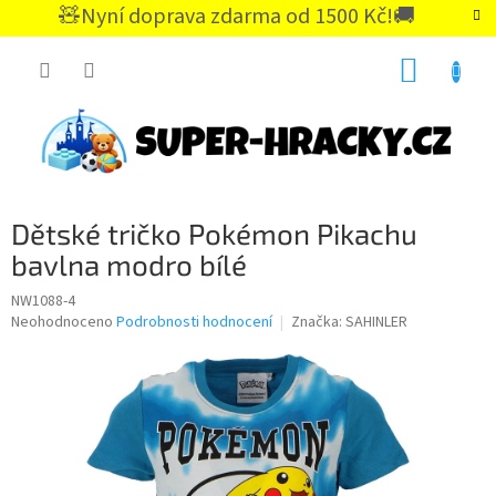
Přejít
🧸Nyní doprava zdarma od 1500 Kč!🚚
na
CZK
obsah
NÁKUP
KOŠÍK
Dětské tričko Pokémon Pikachu
bavlna modro bílé
NW1088-4
Průměrné
Neohodnoceno
Podrobnosti hodnocení
Značka:
SAHINLER
hodnocení
produktu
je
0,0
z
5
hvězdiček.