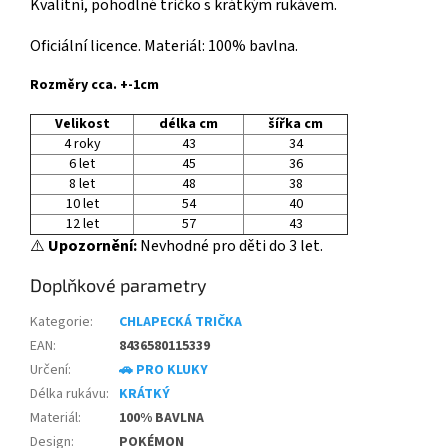
Kvalitní, pohodlné tričko s krátkým rukávem.
Oficiální licence. Materiál: 100% bavlna.
Rozměry cca. +-1cm
Velikost
délka cm
šířka cm
4 roky
43
34
6 let
45
36
8 let
48
38
10 let
54
40
12 let
57
43
⚠️
Upozornění:
Nevhodné pro děti do 3 let.
Doplňkové parametry
Kategorie
:
CHLAPECKÁ TRIČKA
EAN
:
8436580115339
Určení
:
🚗 PRO KLUKY
Délka rukávu
:
KRÁTKÝ
Materiál
:
100% BAVLNA
Design
:
POKÉMON