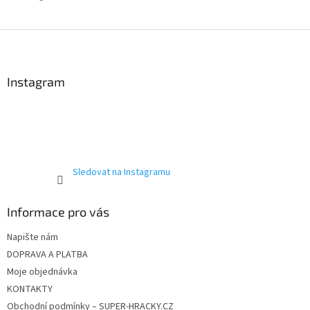
Z
á
p
a
Instagram
t
í
Sledovat na Instagramu
Informace pro vás
Napište nám
DOPRAVA A PLATBA
Moje objednávka
KONTAKTY
Obchodní podmínky – SUPER-HRACKY.CZ