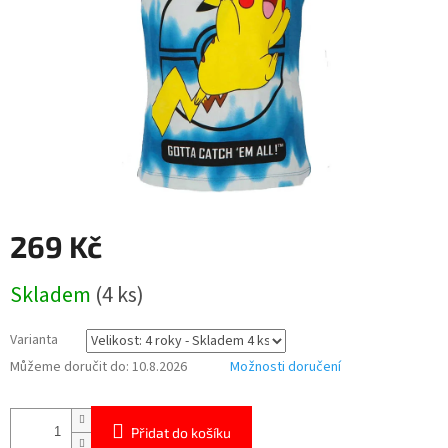
269 Kč
Měrná
Skladem
(4 ks)
cena:
Varianta
Můžeme doručit do:
10.8.2026
Možnosti doručení
Přidat do košíku