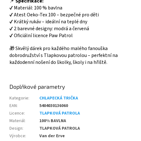
📌
Specifikace:
✔ Materiál: 100 % bavlna
✔ Atest Oeko-Tex 100 – bezpečné pro děti
✔ Krátký rukáv – ideální na teplé dny
✔ 2 barevné designy: modrá a červená
✔ Oficiální licence Paw Patrol
🎁 Skvělý dárek pro každého malého fanouška
dobrodružství s Tlapkovou patrolou – perfektní na
každodenní nošení do školky, školy i na hřiště.
Doplňkové parametry
Kategorie
:
CHLAPECKÁ TRIČKA
EAN
:
5404030136060
Licence
:
TLAPKOVÁ PATROLA
Materiál
:
100% BAVLNA
Design
:
TLAPKOVÁ PATROLA
Výrobce
:
Van der Erve