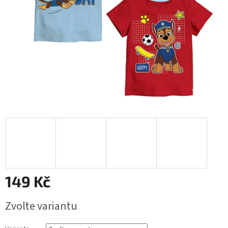
149 Kč
Měrná
Zvolte variantu
cena: