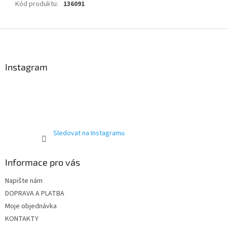
Kód produktu
:
136091
Z
á
p
a
Instagram
t
í
Sledovat na Instagramu
Informace pro vás
Napište nám
DOPRAVA A PLATBA
Moje objednávka
KONTAKTY