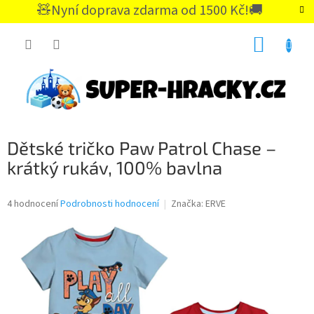
Přejít
🧸Nyní doprava zdarma od 1500 Kč!🚚
na
CZK
obsah
NÁKUP
KOŠÍK
Dětské tričko Paw Patrol Chase –
krátký rukáv, 100% bavlna
Průměrné
4 hodnocení
Podrobnosti hodnocení
Značka:
ERVE
hodnocení
produktu
je
5,0
z
5
hvězdiček.