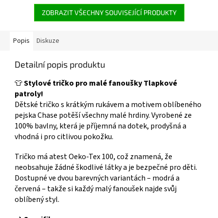
kompaktní a odolné provedení
👉 TLAPKOVÉ PATROLY
👉 Více produktů s motivem
ZOBRAZIT VŠECHNY SOUVISEJÍCÍ PRODUKTY
Tlapková patrola
Popis
Diskuze
Detailní popis produktu
👕
Stylové tričko pro malé fanoušky Tlapkové
patroly!
Dětské tričko s krátkým rukávem a motivem oblíbeného
pejska Chase potěší všechny malé hrdiny. Vyrobené ze
100% bavlny, která je příjemná na dotek, prodyšná a
vhodná i pro citlivou pokožku.
Tričko má atest Oeko-Tex 100, což znamená, že
neobsahuje žádné škodlivé látky a je bezpečné pro děti.
Dostupné ve dvou barevných variantách – modrá a
červená – takže si každý malý fanoušek najde svůj
oblíbený styl.