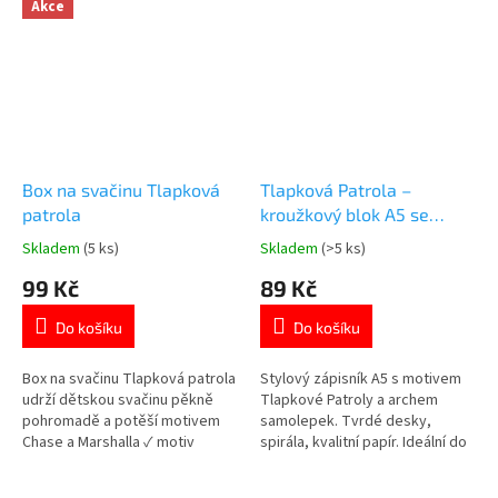
Akce
Box na svačinu Tlapková
Tlapková Patrola –
patrola
kroužkový blok A5 se
samolepkami
Skladem
(5 ks)
Skladem
(>5 ks)
Průměrné
Průměrné
hodnocení
hodnocení
99 Kč
89 Kč
produktu
produktu
je
je
Do košíku
Do košíku
4,9
5,0
z
z
5
5
Box na svačinu Tlapková patrola
Stylový zápisník A5 s motivem
hvězdiček.
hvězdiček.
udrží dětskou svačinu pěkně
Tlapkové Patroly a archem
pohromadě a potěší motivem
samolepek. Tvrdé desky,
Chase a Marshalla ✓ motiv
spirála, kvalitní papír. Ideální do
Tlapková patrola ✓ plast bez
školy, na cesty i jako dárek. Více
BPA – bezpečný pro děti ✓
produktů s motivem