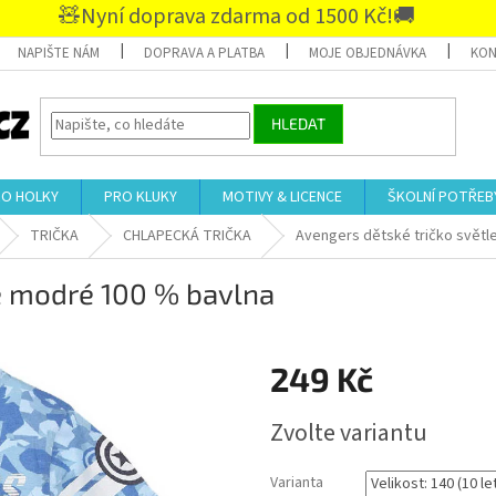
🧸Nyní doprava zdarma od 1500 Kč!🚚
NAPIŠTE NÁM
DOPRAVA A PLATBA
MOJE OBJEDNÁVKA
KON
HLEDAT
RO HOLKY
PRO KLUKY
MOTIVY & LICENCE
ŠKOLNÍ POTŘEB
TRIČKA
CHLAPECKÁ TRIČKA
Avengers dětské tričko světl
le modré 100 % bavlna
249 Kč
Měrná
Zvolte variantu
cena:
Varianta