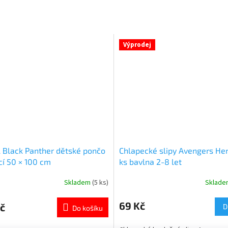
Výprodej
 Black Panther dětské pončo
Chlapecké slipy Avengers He
cí 50 × 100 cm
ks bavlna 2-8 let
Skladem
(5 ks)
Sklad
né
Průměrné
ní
hodnocení
u
produktu
69 Kč
č
D
Do košíku
je
5,0