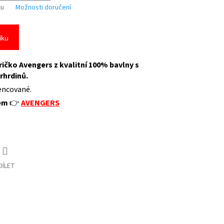
tu
Možnosti doručení
íku
ičko Avengers z kvalitní 100% bavlny
s
rhrdinů.
cencované.
vem
👉
AVENGERS
DÍLET