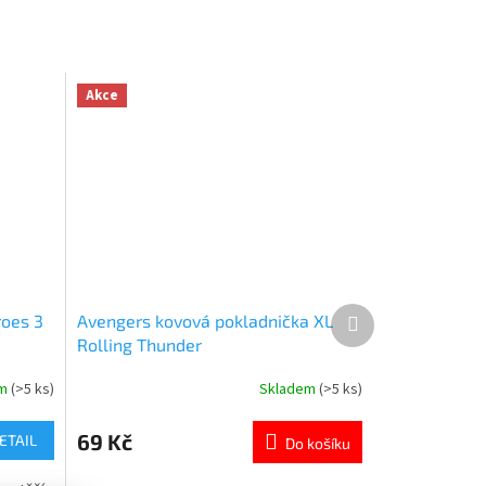
Akce
Další
roes 3
Avengers kovová pokladnička XL
produkt
Rolling Thunder
em
(>5 ks)
Skladem
(>5 ks)
Průměrné
hodnocení
produktu
69 Kč
ETAIL
Do košíku
je
5,0