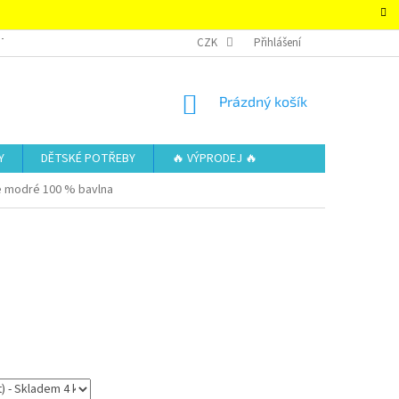
TAKTY
OBCHODNÍ PODMÍNKY – SUPER-HRACKY.CZ
CZK
Přihlášení
ZÁSADY OCHRAN
NÁKUPNÍ
Prázdný košík
KOŠÍK
Y
DĚTSKÉ POTŘEBY
🔥 VÝPRODEJ 🔥
e modré 100 % bavlna