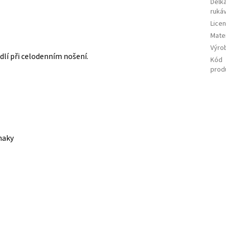
Délk
ruká
Lice
Mater
Výro
dlí při celodenním nošení.
Kód
prod
naky