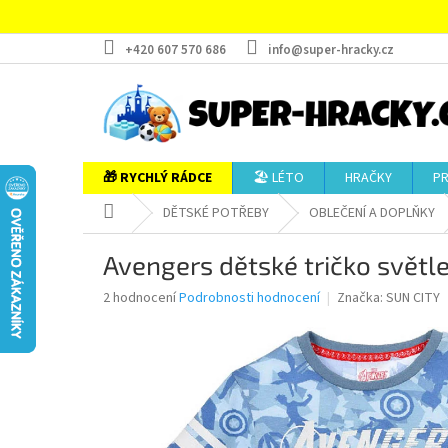
Přejít
na
obsah
+420 607 570 686
info@super-hracky.cz
🎁 RYCHLÝ RÁDCE
🏖️ LÉTO
HRAČKY
P
Domů
DĚTSKÉ POTŘEBY
OBLEČENÍ A DOPLŇKY
Avengers dětské tričko svět
Průměrné
2 hodnocení
Podrobnosti hodnocení
Značka:
SUN CITY
hodnocení
produktu
je
5,0
z
5
hvězdiček.