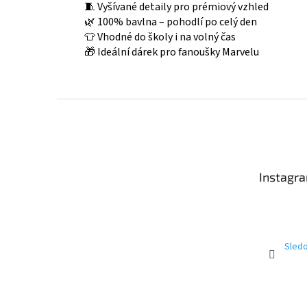
🧵 Vyšívané detaily pro prémiový vzhled
🌿 100% bavlna – pohodlí po celý den
👕 Vhodné do školy i na volný čas
🎁 Ideální dárek pro fanoušky Marvelu
Z
á
p
a
t
Instagr
í
Sledo