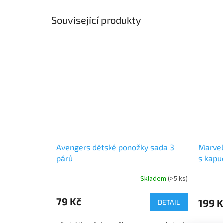
Související produkty
Avengers dětské ponožky sada 3
Marvel
párů
s kapu
Skladem
(>5 ks)
Průměrné
Průměr
hodnocení
hodnoce
produktu
produkt
79 Kč
199 K
DETAIL
je
je
5,0
5,0