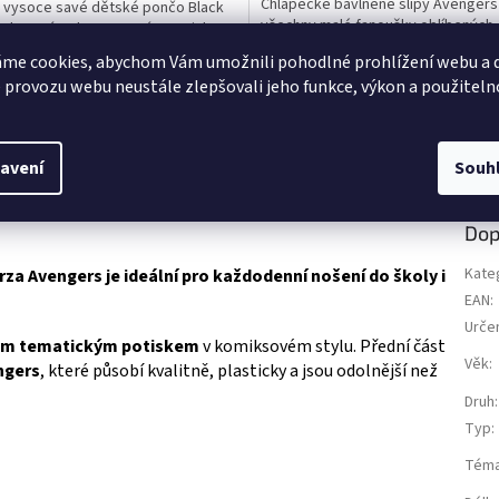
Chlapecké bavlněné slipy Avengers
 vysoce savé dětské pončo Black
z
všechny malé fanoušky oblíbených
 s kapucí a oboustranným potiskem.
5
superhrdinů Marvel. Sada obsahuje 3
po koupání, k bazénu i na pláž 🌊🛁
ek.
hvězdiček.
me cookies, abychom Vám umožnili pohodlné prohlížení webu a d
různými motivy Avengers. Pružný p
oduktů s motivem 👉 AVENGERS
 provozu webu neustále zlepšovali jeho funkce, výkon a použiteln
zajišťuje pohodlné nošení po celý d
Příjemný materiál je šetrný k dětsk
pokožce. Oficiálně licencovaný pro
Marvel. 👉 Více produktů...
avení
Souh
Dop
Kate
erza
Avengers
je ideální pro každodenní nošení do školy i
EAN
:
Urče
ným tematickým potiskem
v komiksovém stylu. Přední část
Věk
:
ngers
, které působí kvalitně, plasticky a jsou odolnější než
Druh
:
Typ
:
Tém