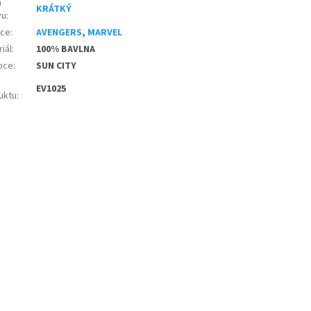
a
KRÁTKÝ
vu
:
nce
:
AVENGERS
,
MARVEL
iál
:
100% BAVLNA
bce
:
SUN CITY
EV1025
uktu
: