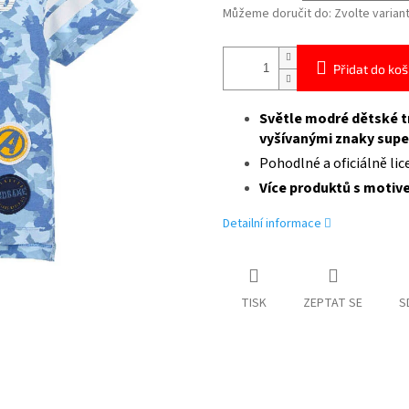
Můžeme doručit do:
Zvolte varian
Přidat do koš
Světle modré dětské tr
vyšívanými znaky supe
Pohodlné a oficiálně li
Více produktů s moti
Detailní informace
TISK
ZEPTAT SE
S