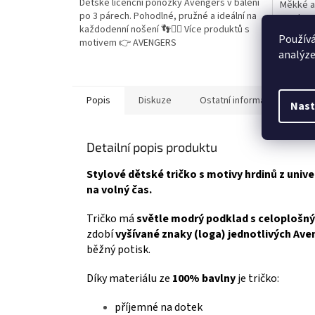
Dětské licenční ponožky Avengers v balení
Měkké a
z
z
po 3 párech. Pohodlné, pružné a ideální na
Panther
5
5
každodenní nošení 👣🦸‍♂️ Více produktů s
Ideální 
hvězdiček.
hvězdič
Používá
motivem 👉 AVENGERS
Více pr
analýze
Popis
Diskuze
Ostatní informace
Nast
Detailní popis produktu
Stylové dětské tričko s motivy hrdinů z univ
na volný čas.
Tričko má
světle modrý podklad s celoploš
zdobí
vyšívané znaky (loga) jednotlivých Ave
běžný potisk.
Díky materiálu ze
100% bavlny
je tričko:
příjemné na dotek