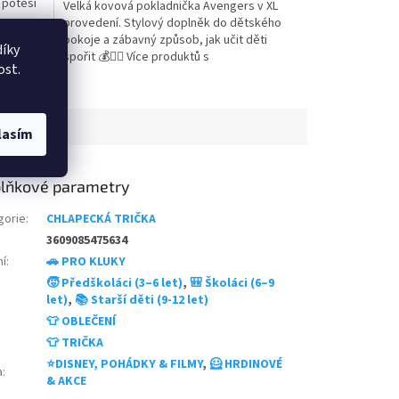
 potěší
Velká kovová pokladnička Avengers v XL
z
provedení. Stylový doplněk do dětského
5
 slipy s
pokoje a zábavný způsob, jak učit děti
hvězdiček.
íky
as
spořit 💰🦸‍♂️ Více produktů s
ost.
en.
motivem 👉 AVENGERS
é
dukt
lasím
lňkové parametry
gorie
:
CHLAPECKÁ TRIČKA
3609085475634
ní
:
🚗 PRO KLUKY
🧒 Předškoláci (3–6 let)
,
🎒 Školáci (6–9
let)
,
📚 Starší děti (9-12 let)
👕 OBLEČENÍ
👕 TRIČKA
⭐DISNEY, POHÁDKY & FILMY
,
🦸 HRDINOVÉ
a
:
& AKCE