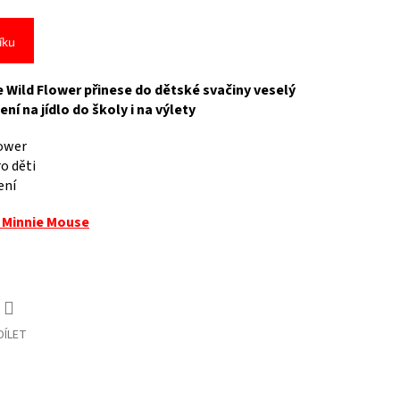
íku
 Wild Flower přinese do dětské svačiny veselý
ní na jídlo do školy i na výlety
lower
o děti
ení
 Minnie Mouse
DÍLET