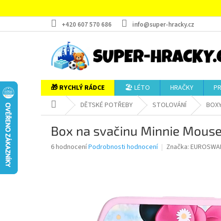
Přejít
na
obsah
+420 607 570 686
info@super-hracky.cz
🎁 RYCHLÝ RÁDCE
🏖️ LÉTO
HRAČKY
P
Domů
DĚTSKÉ POTŘEBY
STOLOVÁNÍ
BOXY
Box na svačinu Minnie Mouse
Průměrné
6 hodnocení
Podrobnosti hodnocení
Značka:
EUROSWA
hodnocení
produktu
je
5,0
z
5
hvězdiček.