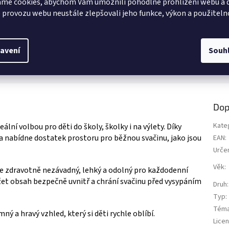
me cookies, abychom Vám umožnili pohodlné prohlížení webu a d
o pravá umělkyně s Minnie! 💖
Kvalitní, ručně malovaný model Bull
z
 provozu webu neustále zlepšovali jeho funkce, výkon a použiteln
i třpytivý mozaikový obrázek z
5
a rozzáři svůj pokoj krásným
ek.
hvězdiček.
 ✨ Více produktů s motivem
IE
avení
Souh
Dop
Kate
deální volbou pro děti do školy, školky i na výlety. Díky
a nabídne dostatek prostoru pro běžnou svačinu, jako jsou
EAN
:
Urče
Věk
:
 je zdravotně nezávadný, lehký a odolný pro každodenní
et obsah bezpečně uvnitř a chrání svačinu před vysypáním
Druh
:
Typ
:
Tém
 a hravý vzhled, který si děti rychle oblíbí.
Lice