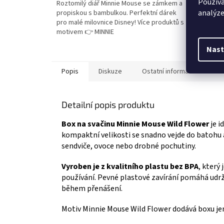
Používá
Roztomilý diář Minnie Mouse se zámkem a
Tvoř jak
z
z
analýze
propiskou s bambulkou. Perfektní dárek
Vytvoř s
5
5
pro malé milovnice Disney! Více produktů s
kamínků 
hvězdiček.
hvězdič
motivem 👉 MINNIE
dílkem!
👉 MINN
Nast
Popis
Diskuze
Ostatní informace
Detailní popis produktu
Box na svačinu Minnie Mouse Wild Flower
je i
kompaktní velikosti se snadno vejde do batohu 
sendviče, ovoce nebo drobné pochutiny.
Vyroben je z kvalitního plastu bez BPA
, který
používání. Pevné plastové zavírání pomáhá udrž
během přenášení.
Motiv Minnie Mouse Wild Flower dodává boxu jemný