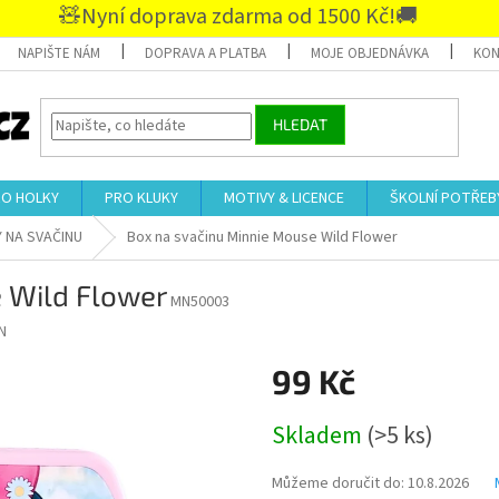
🧸Nyní doprava zdarma od 1500 Kč!🚚
NAPIŠTE NÁM
DOPRAVA A PLATBA
MOJE OBJEDNÁVKA
KON
HLEDAT
RO HOLKY
PRO KLUKY
MOTIVY & LICENCE
ŠKOLNÍ POTŘEB
 NA SVAČINU
Box na svačinu Minnie Mouse Wild Flower
 Wild Flower
MN50003
N
99 Kč
Měrná
Skladem
(>5 ks)
cena:
Můžeme doručit do:
10.8.2026