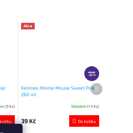
Akce
49 Kč
–20 %
Další
pýr
Kelímek Minnie Mouse Sweet Pink
produkt
260 ml
dem
(5 ks)
Skladem
(>5 ks)
Průměrné
hodnocení
produktu
39 Kč
košíku
Do košíku
je
4,8