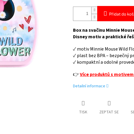
Přidat do koš
Box na svačinu Minnie Mouse
Disney motiv a praktické řeše
✓ motiv Minnie Mouse Wild F
✓ plast bez BPA – bezpečný pr
✓ kompaktní a odolné proved
👉
Více produktů s motivem
Detailní informace
TISK
ZEPTAT SE
S