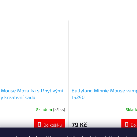
 Mouse Mozaika s třpytivými
Bullyland Minnie Mouse vam
y kreativní sada
15290
Skladem
(>5 ks)
Skla
né
Průměrné
ní
hodnocení
u
produktu
č
79 Kč
Do košíku
Do 
je
5,0