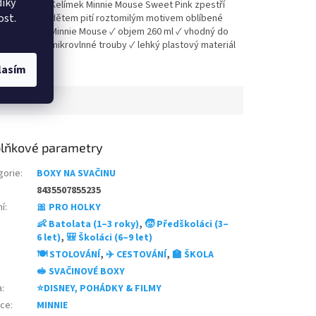
íky
yland.
Kelímek Minnie Mouse Sweet Pink zpestří
z
ost.
dětem pití roztomilým motivem oblíbené
5
Minnie Mouse ✓ objem 260 ml ✓ vhodný do
hvězdiček.
mikrovlnné trouby ✓ lehký plastový materiál
✓ oficiální licence Disney 👉 Více produktů
lasím
Minnie Mouse
lňkové parametry
gorie
:
BOXY NA SVAČINU
8435507855235
ní
:
🎀 PRO HOLKY
👶 Batolata (1–3 roky)
,
🧒 Předškoláci (3–
6 let)
,
🎒 Školáci (6–9 let)
🍽️ STOLOVÁNÍ
,
✈️ CESTOVÁNÍ
,
🏫 ŠKOLA
🥪 SVAČINOVÉ BOXY
a
:
⭐DISNEY, POHÁDKY & FILMY
nce
:
MINNIE