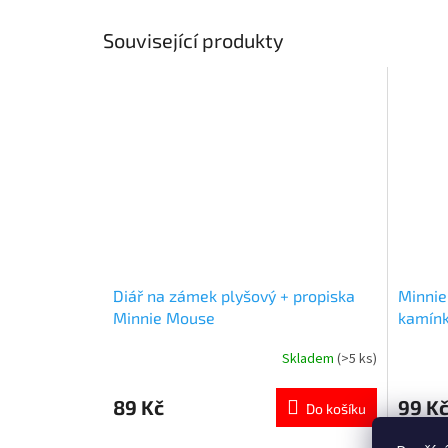
Související produkty
Diář na zámek plyšový + propiska
Minnie
Minnie Mouse
kamínk
Skladem
(>5 ks)
Průměrné
Průměr
hodnocení
hodnoce
produktu
produkt
89 Kč
99 K
Do košíku
je
je
5,0
5,0