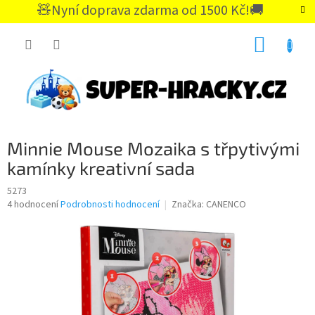
Přejít
🧸Nyní doprava zdarma od 1500 Kč!🚚
na
CZK
obsah
NÁKUP
KOŠÍK
Minnie Mouse Mozaika s třpytivými
kamínky kreativní sada
5273
Průměrné
4 hodnocení
Podrobnosti hodnocení
Značka:
CANENCO
hodnocení
produktu
je
5,0
z
5
hvězdiček.