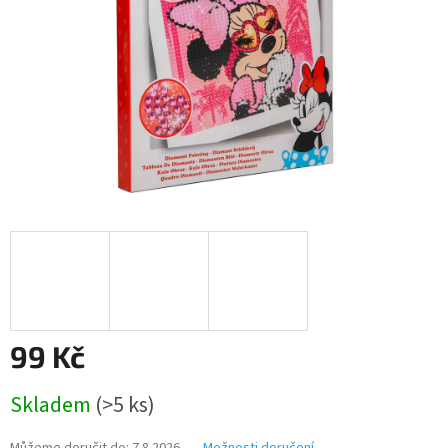
99 Kč
Měrná
Skladem
(>5 ks)
cena: