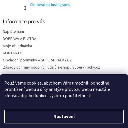
Sledovat na Instagramu
Informace pro vás
Napište nám
DOPRAVA A PLATBA
Moje objednávka
KONTAKTY
Obchodní podmínky – SUPER-HRACKY.CZ
Zásady ochrany osobních údajů e-shopu Super-hracky.cz
Používáme cookies, abychom Vám umožnili pohodlné
prohlížení webu a díky analýze provozu webu neustále
Instagram
zlepšovali jeho funkce, výkon a použitelnost.
Nastavení
Vytvořil Shoptet