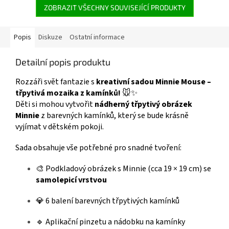
ZOBRAZIT VŠECHNY SOUVISEJÍCÍ PRODUKTY
Popis
Diskuze
Ostatní informace
Detailní popis produktu
Rozzáři svět fantazie s
kreativní sadou Minnie Mouse –
třpytivá mozaika z kamínků!
🐭✨
Děti si mohou vytvořit
nádherný třpytivý obrázek
Minnie
z barevných kamínků, který se bude krásně
vyjímat v dětském pokoji.
Sada obsahuje vše potřebné pro snadné tvoření:
🎨 Podkladový obrázek s Minnie (cca 19 × 19 cm) se
samolepicí vrstvou
💎 6 balení barevných třpytivých kamínků
🔹 Aplikační pinzetu a nádobku na kamínky