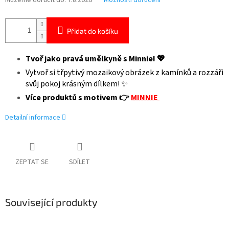
Můžeme doručit do:
7.8.2026
Možnosti doručení
Přidat do košíku
Tvoř jako pravá umělkyně s Minnie! 💖
Vytvoř si třpytivý mozaikový obrázek z kamínků a rozzáři
svůj pokoj krásným dílkem! ✨
Více produktů s motivem 👉
MINNIE
Detailní informace
ZEPTAT SE
SDÍLET
Související produkty