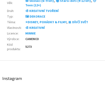
🎒 Školáci (6–9 let)
,
📚 Starší děti (9-12 let)
,
🧑
Věk
:
Teen (12+)
Druh
:
🎨 KREATIVNÍ TVOŘENÍ
Typ
:
🖼️ DEKORACE
Téma
:
⭐DISNEY, POHÁDKY & FILMY
,
🎀 DÍVČÍ SVĚT
Vlastnosti
:
🎨 KREATIVNÍ
Licence
:
MINNIE
Výrobce
:
CANENCO
Kód
5273
produktu
:
Z
á
p
a
Instagram
t
í