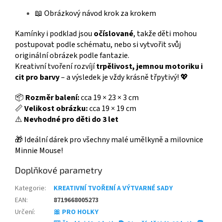
📖 Obrázkový návod krok za krokem
Kamínky i podklad jsou
očíslované
, takže děti mohou
postupovat podle schématu, nebo si vytvořit svůj
originální obrázek podle fantazie.
Kreativní tvoření rozvíjí
trpělivost, jemnou motoriku i
cit pro barvy
– a výsledek je vždy krásně třpytivý! 💖
📦
Rozměr balení:
cca 19 × 23 × 3 cm
📏
Velikost obrázku:
cca 19 × 19 cm
⚠️
Nevhodné pro děti do 3 let
🎁 Ideální dárek pro všechny malé umělkyně a milovnice
Minnie Mouse!
Doplňkové parametry
Kategorie
:
KREATIVNÍ TVOŘENÍ A VÝTVARNÉ SADY
EAN
:
8719668005273
Určení
:
🎀 PRO HOLKY