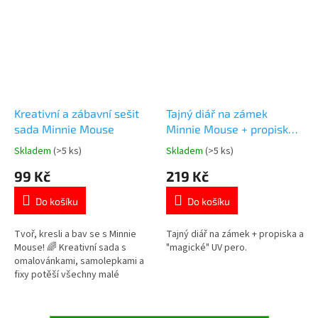
Kreativní a zábavní sešit
Tajný diář na zámek
sada Minnie Mouse
Minnie Mouse + propiska +
magické UV pero +
Skladem
(>5 ks)
Skladem
(>5 ks)
Průměrné
Průměrné
samolepky
hodnocení
hodnocení
99 Kč
219 Kč
produktu
produktu
je
je
Do košíku
Do košíku
5,0
5,0
z
z
5
5
Tvoř, kresli a bav se s Minnie
Tajný diář na zámek + propiska a
hvězdiček.
hvězdiček.
Mouse! 🌈 Kreativní sada s
"magické" UV pero.
omalovánkami, samolepkami a
fixy potěší všechny malé
holčičky, které milují Disney a
duhové barvy. 💖 Více produktů
s motivem 👉 MINNIE