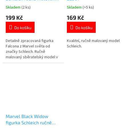
model
Skladem
(2 ks)
Skladem
(>5 ks)
Průměrné
Průměrné
hodnocení
hodnocení
199 Kč
169 Kč
produktu
produktu
je
je
Do košíku
Do košíku
5,0
5,0
z
z
5
5
Detailně zpracovaná figurka
Kvalitní, ručně malovaný model
hvězdiček.
hvězdiček.
Falcona z Marvel světa od
Schleich.
značky Schleich. Ručně
malovaný sběratelský model v
dárkové krabičce. Více produktů
s motivem 👉 AVENGERS
Marvel Black Widow
figurka Schleich ručně