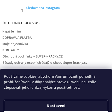
k
y
Sledovat na Instagramu
v
ý
p
Informace pro vás
i
s
Napište nám
u
DOPRAVA A PLATBA
Moje objednávka
KONTAKTY
Obchodní podmínky – SUPER-HRACKY.CZ
Zásady ochrany osobních údajů e-shopu Super-hracky.cz
Používáme cookies, abychom Vám umožnili pohodlné
prohlížení webu a díky analýze provozu webu neustále
Instagram
zlepšovali jeho funkce, výkon a použitelnost.
Nastavení
Vytvořil Shoptet