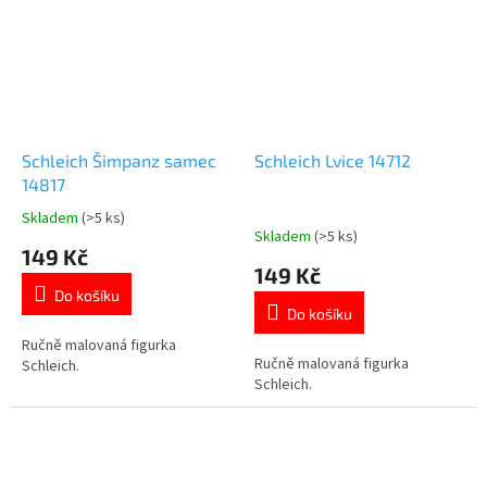
Schleich Šimpanz samec
Schleich Lvice 14712
14817
Skladem
(>5 ks)
Průměrné
Skladem
(>5 ks)
hodnocení
149 Kč
produktu
149 Kč
je
Do košíku
5,0
Do košíku
z
5
Ručně malovaná figurka
Ručně malovaná figurka
hvězdiček.
Schleich.
Schleich.