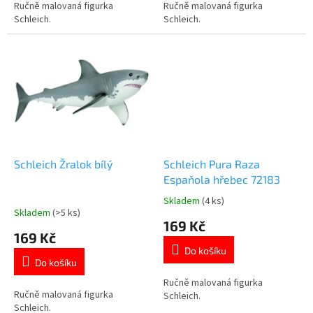
5
5
Ručně malovaná figurka
Ručně malovaná figurka
hvězdiček.
hvězdiček.
Schleich.
Schleich.
Schleich Žralok bílý
Schleich Pura Raza
Espaňola hřebec 72183
Skladem
(4 ks)
Průměrné
Skladem
(>5 ks)
hodnocení
169 Kč
produktu
169 Kč
je
Do košíku
5,0
Do košíku
z
5
Ručně malovaná figurka
Ručně malovaná figurka
hvězdiček.
Schleich.
Schleich.