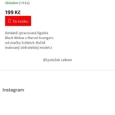
malovaný model
Skladem
(>5 ks)
Průměrné
hodnocení
199 Kč
produktu
je
Do košíku
4,8
z
5
Detailně zpracovaná figurka
hvězdiček.
Black Widow z Marvel Avengers
od značky Schleich. Ručně
malovaný sběratelský model z
kvalitního plastu v dárkové
krabičce. Více produktů s
17
položek celkem
O
motivem 👉 AVENGERS
v
l
Z
á
á
d
p
a
a
Instagram
c
t
í
í
p
r
v