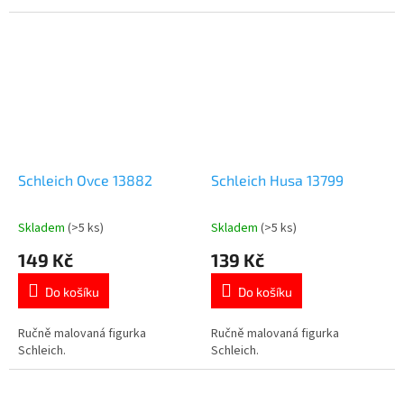
Schleich Ovce 13882
Schleich Husa 13799
Skladem
(>5 ks)
Skladem
(>5 ks)
Průměrné
Průměrné
hodnocení
hodnocení
149 Kč
139 Kč
produktu
produktu
je
je
Do košíku
Do košíku
5,0
5,0
z
z
5
5
Ručně malovaná figurka
Ručně malovaná figurka
hvězdiček.
hvězdiček.
Schleich.
Schleich.