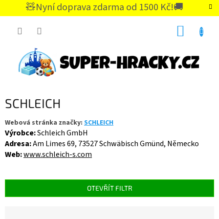
Přejít
🧸Nyní doprava zdarma od 1500 Kč!🚚
na
CZK
obsah
NÁKUP
KOŠÍK
SCHLEICH
Webová stránka značky:
SCHLEICH
Výrobce:
Schleich GmbH
Adresa:
Am Limes 69, 73527 Schwäbisch Gmünd, Německo
Web:
www.schleich-s.com
OTEVŘÍT FILTR
Ř