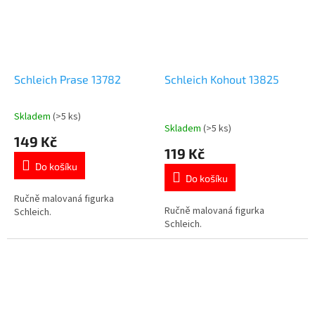
Schleich Prase 13782
Schleich Kohout 13825
Skladem
(>5 ks)
Průměrné
Skladem
(>5 ks)
hodnocení
149 Kč
produktu
119 Kč
je
Do košíku
5,0
Do košíku
z
5
Ručně malovaná figurka
Ručně malovaná figurka
hvězdiček.
Schleich.
Schleich.