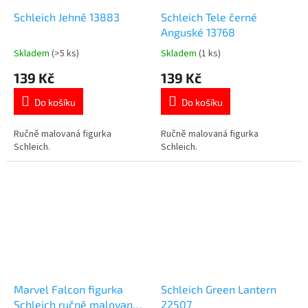
Schleich Jehně 13883
Schleich Tele černé
Anguské 13768
Skladem
(>5 ks)
Skladem
(1 ks)
Průměrné
Průměrné
hodnocení
hodnocení
139 Kč
139 Kč
produktu
produktu
je
je
Do košíku
Do košíku
5,0
5,0
z
z
5
5
Ručně malovaná figurka
Ručně malovaná figurka
hvězdiček.
hvězdiček.
Schleich.
Schleich.
Marvel Falcon figurka
Schleich Green Lantern
Schleich ručně malovaný
22507