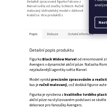
Detailně zpracovaná figurka Falcona z
Plastová
z
z
analýze
Marvel světa od značky Schleich. Ručně
velikosti
5
5
malovaný sběratelský model v dárkové
sběrate
hvězdiček.
hvězdič
krabičce. Více produktů s
🦸‍♂️ Ví
motivem 👉 AVENGERS
Nast
Popis
Diskuze
Ostatní informace
Detailní popis produktu
Figurka
Black Widow Marvel
od renomované z
Avengers v dynamické akční póze. Natasha Roma
nejzkušenější agentky světa Marvel.
Model vyniká
precizním zpracováním a realist
kus je
ručně malovaný
, což dodává figurce aute
Figurka je vyrobena z
kvalitního tvrdého plast
akční póze na stylizovaném podstavci se skvěle 
dekorace pro fanoušky Avengers.