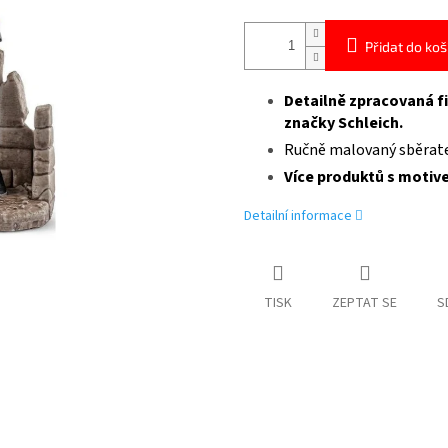
Přidat do koš
Detailně zpracovaná f
značky Schleich.
Ručně malovaný sběratel
Více produktů s moti
Detailní informace
TISK
ZEPTAT SE
S