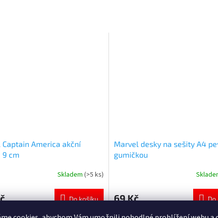
 Captain America akční
Marvel desky na sešity A4 pe
a 9 cm
gumičkou
Skladem
(>5 ks)
Sklad
né
Průměrné
ní
hodnocení
u
produktu
č
69 Kč
Do košíku
Do 
je
5,0
me cookies, abychom Vám umožnili pohodlné prohlížení webu a d