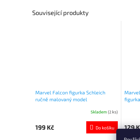
Související produkty
Marvel Falcon figurka Schleich
Marvel
ručně malovaný model
figurk
Skladem
(2 ks)
Průměrné
Průměr
hodnocení
hodnoce
produktu
produkt
199 Kč
129 K
Do košíku
je
je
5,0
5,0
Používá