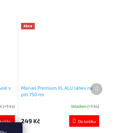
Akce
Další
vné s
Marvel Premium XL ALU láhev na
produkt
pití 750 ml
em
(>5 ks)
Skladem
(>5 ks)
Průměrné
hodnocení
produktu
249 Kč
košíku
Do košíku
je
5,0
íky