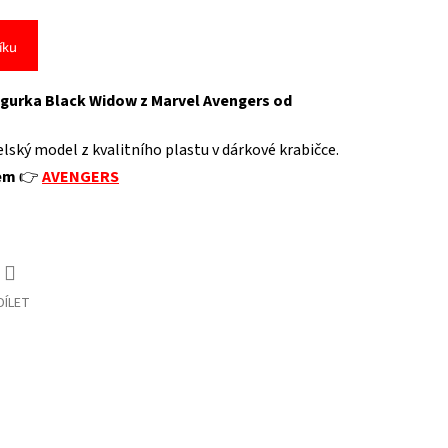
íku
igurka Black Widow z Marvel Avengers od
ský model z kvalitního plastu v dárkové krabičce.
vem
👉
AVENGERS
DÍLET