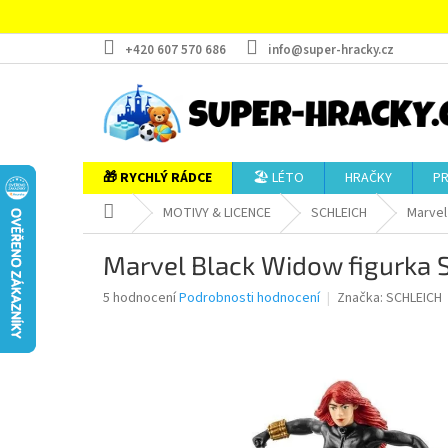
Přejít
na
obsah
+420 607 570 686
info@super-hracky.cz
🎁 RYCHLÝ RÁDCE
🏖️ LÉTO
HRAČKY
P
Domů
MOTIVY & LICENCE
SCHLEICH
Marvel
Marvel Black Widow figurka 
Průměrné
5 hodnocení
Podrobnosti hodnocení
Značka:
SCHLEICH
hodnocení
produktu
je
4,8
z
5
hvězdiček.