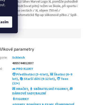
A4 z
ALU láhev Marvel Logo XL pomůže pohodlně
z
ost.
ku, 3
dodržovat pitný režim ve škole, při sportu i
5
sešitů
na cestách ✓ XL objem 750 ml ✓
hvězdiček.
automatické flip-up silikonové pítko ✓ Spill-
Proof uzávěr proti protékání ✓ oficiální
lasím
licence Marvel 👉 Více produktů Marvel
lňkové parametry
gorie
:
Schleich
4055744012037
ní
:
🚗 PRO KLUKY
🧒 Předškoláci (3–6 let)
,
🎒 Školáci (6–9
let)
,
📚 Starší děti (9-12 let)
,
🧑 Teen
(12+)
🧸 HRAČKY
,
🧍 SBĚRATELSKÉ FIGURKY
,
🎁
DÁRKOVÉ SADY/BALENÍ
🧍FIGURKY
⭐DISNEY, POHÁDKY & FILMY
,
🦸 HRDINOVÉ