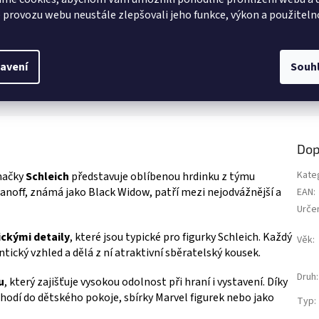
 akční figurka Captain America o
Pevné školní desky Marvel formátu 
z
 provozu webu neustále zlepšovali jeho funkce, výkon a použiteln
 cca 9 cm. Ideální na hraní i jako
tvrdého kartonu. Uzavírání na gumič
5
lský doplněk pro fanoušky Marvelu
vnitřní klopy pro bezpečné uložení 
ek.
hvězdiček.
ce produktů s motivem 👉 AVENGERS
📖🎒 Více produktů s
motivem 👉 AVENGERS
avení
Souh
Dop
Kate
načky
Schleich
představuje oblíbenou hrdinku z týmu
noff, známá jako Black Widow, patří mezi nejodvážnější a
EAN
:
Urče
ickými detaily
, které jsou typické pro figurky Schleich. Každý
Věk
:
ntický vzhled a dělá z ní atraktivní sběratelský kousek.
Druh
:
u
, který zajišťuje vysokou odolnost při hraní i vystavení. Díky
hodí do dětského pokoje, sbírky Marvel figurek nebo jako
Typ
: