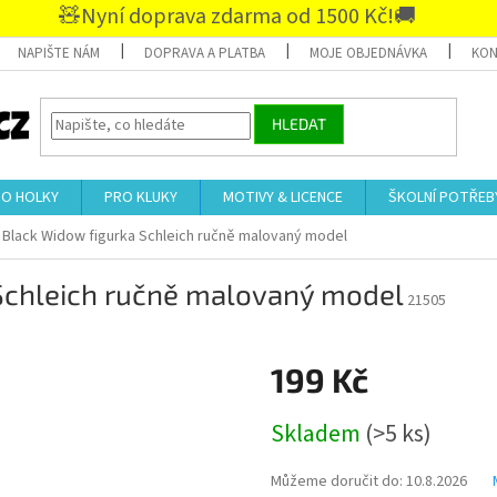
🧸Nyní doprava zdarma od 1500 Kč!🚚
NAPIŠTE NÁM
DOPRAVA A PLATBA
MOJE OBJEDNÁVKA
KON
HLEDAT
RO HOLKY
PRO KLUKY
MOTIVY & LICENCE
ŠKOLNÍ POTŘEB
 Black Widow figurka Schleich ručně malovaný model
Schleich ručně malovaný model
21505
199 Kč
Měrná
Skladem
(>5 ks)
cena:
Můžeme doručit do:
10.8.2026