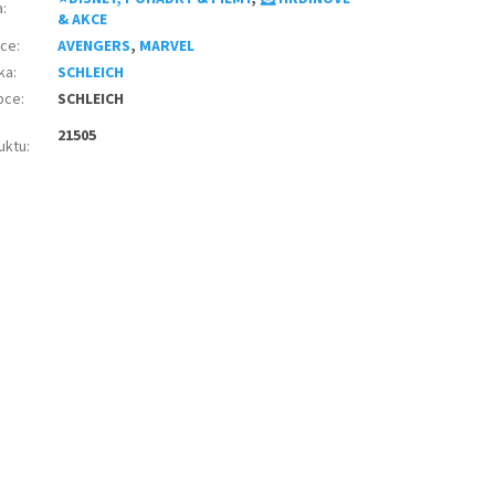
a
:
& AKCE
nce
:
AVENGERS
,
MARVEL
ka
:
SCHLEICH
bce
:
SCHLEICH
21505
uktu
: