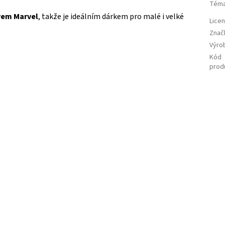
Tém
vem Marvel
, takže je ideálním dárkem pro malé i velké
Lice
Znač
Výro
Kód
prod