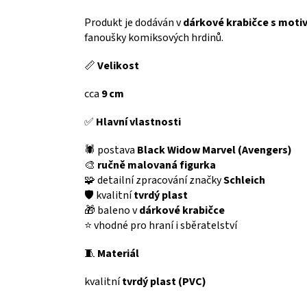
Produkt je dodáván v
dárkové krabičce s moti
fanoušky komiksových hrdinů.
📏
Velikost
cca
9 cm
✅
Hlavní vlastnosti
🕷️ postava
Black Widow Marvel (Avengers)
🎨
ručně malovaná figurka
🧩 detailní zpracování značky
Schleich
🛡️ kvalitní
tvrdý plast
🎁 baleno v
dárkové krabičce
⭐ vhodné pro hraní i sběratelství
🧵
Materiál
kvalitní
tvrdý plast (PVC)