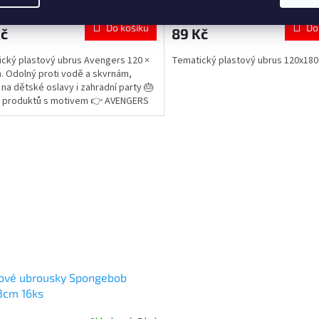
cení
ktu
Do košíku
Do
Kč
89 Kč
cký plastový ubrus Avengers 120 ×
Tematický plastový ubrus 120x18
. Odolný proti vodě a skvrnám,
í na dětské oslavy i zahradní party 🎂
ček.
e produktů s motivem 👉 AVENGERS
rové ubrousky Spongebob
3cm 16ks