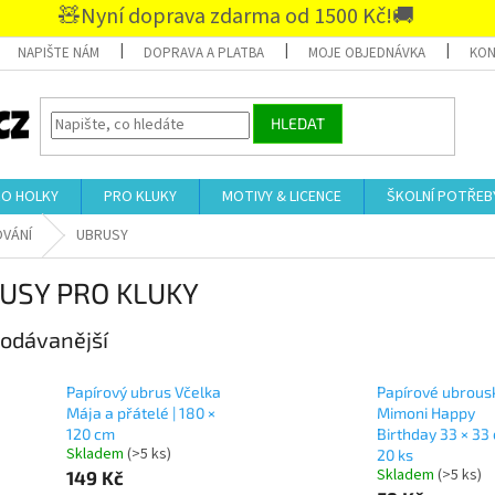
🧸Nyní doprava zdarma od 1500 Kč!🚚
NAPIŠTE NÁM
DOPRAVA A PLATBA
MOJE OBJEDNÁVKA
KON
HLEDAT
RO HOLKY
PRO KLUKY
MOTIVY & LICENCE
ŠKOLNÍ POTŘEB
VÁNÍ
UBRUSY
USY PRO KLUKY
odávanější
Papírový ubrus Včelka
Papírové ubrous
Mája a přátelé | 180 ×
Mimoni Happy
120 cm
Birthday 33 × 33
Skladem
(>5 ks)
20 ks
Skladem
(>5 ks)
149 Kč