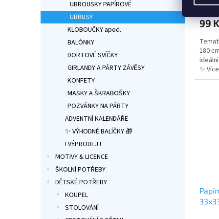
UBROUSKY PAPÍROVÉ
hodno
produ
UBRUSY
99 
je
KLOBOUČKY apod.
5,0
Temati
z
BALÓNKY
180 cm
5
DORTOVÉ SVÍČKY
ideáln
hvězdi
GIRLANDY A PÁRTY ZÁVĚSY
✨ Víc
KONFETY
MASKY A ŠKRABOŠKY
POZVÁNKY NA PÁRTY
ADVENTNÍ KALENDÁŘE
✨ VÝHODNÉ BALÍČKY 🎁
! VÝPRODEJ !
MOTIVY & LICENCE
ŠKOLNÍ POTŘEBY
DĚTSKÉ POTŘEBY
Papí
KOUPEL
33x3
STOLOVÁNÍ