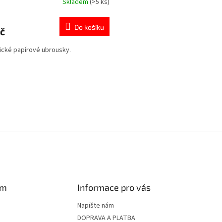
Skladem
(>5 ks)
rné
cení
ktu
Do košíku
č
cké papírové ubrousky.
ček.
O
v
l
á
d
a
c
í
p
r
v
k
y
am
Informace pro vás
v
ý
Napište nám
p
DOPRAVA A PLATBA