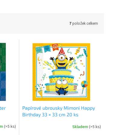
7
položek celkem
ter
Papírové ubrousky Mimoni Happy
Birthday 33 × 33 cm 20 ks
em
(>5 ks)
Skladem
(>5 ks)
Průměrné
hodnocení