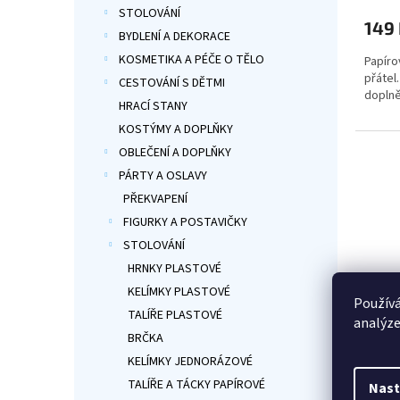
produ
STOLOVÁNÍ
149
je
BYDLENÍ A DEKORACE
5,0
KOSMETIKA A PÉČE O TĚLO
Papíro
z
přátel
5
CESTOVÁNÍ S DĚTMI
doplně
hvězdi
HRACÍ STANY
KOSTÝMY A DOPLŇKY
OBLEČENÍ A DOPLŇKY
PÁRTY A OSLAVY
PŘEKVAPENÍ
FIGURKY A POSTAVIČKY
STOLOVÁNÍ
HRNKY PLASTOVÉ
KELÍMKY PLASTOVÉ
Používá
TALÍŘE PLASTOVÉ
analýze
Aveng
BRČKA
120 ×
KELÍMKY JEDNORÁZOVÉ
TALÍŘE A TÁCKY PAPÍROVÉ
Nast
Průmě