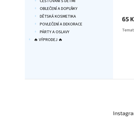
CESTOVÁNÍ S DĚTMI
Průmě
hodno
OBLEČENÍ A DOPLŇKY
produ
DĚTSKÁ KOSMETIKA
65 K
je
POVLEČENÍ A DEKORACE
5,0
Temati
z
PÁRTY A OSLAVY
5
🔥 VÝPRODEJ 🔥
hvězdi
Z
á
p
a
t
Instagr
í