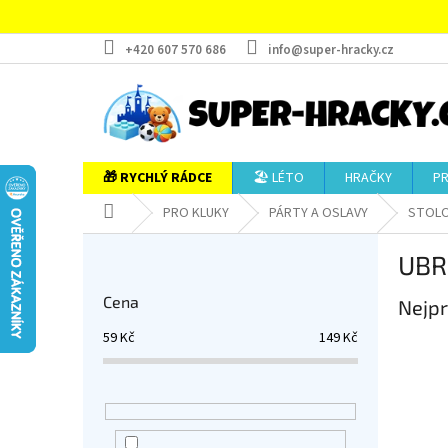
Přejít
na
obsah
+420 607 570 686
info@super-hracky.cz
🎁 RYCHLÝ RÁDCE
🏖️ LÉTO
HRAČKY
P
Domů
PRO KLUKY
PÁRTY A OSLAVY
STOLO
P
UBR
o
s
Cena
Nejpr
t
r
59
Kč
149
Kč
a
n
n
í
p