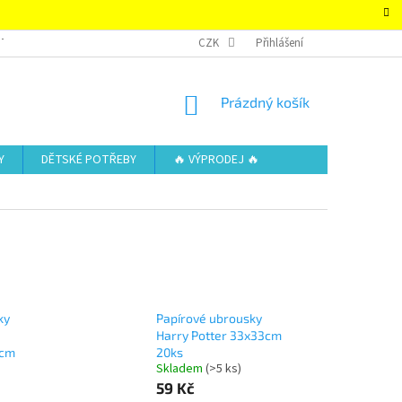
TAKTY
OBCHODNÍ PODMÍNKY – SUPER-HRACKY.CZ
CZK
Přihlášení
ZÁSADY OCHRAN
NÁKUPNÍ
Prázdný košík
KOŠÍK
Y
DĚTSKÉ POTŘEBY
🔥 VÝPRODEJ 🔥
ky
Papírové ubrousky
Harry Potter 33x33cm
 cm
20ks
Skladem
(>5 ks)
59 Kč