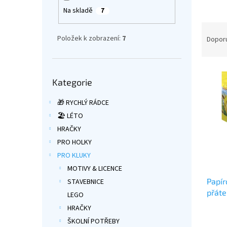
a
Na skladě
7
n
Ř
e
a
Položek k zobrazení:
7
Dopor
l
z
e
V
n
Přeskočit
ý
Kategorie
í
kategorie
p
p
🎁 RYCHLÝ RÁDCE
i
r
s
o
🏖️ LÉTO
p
d
HRAČKY
r
u
PRO HOLKY
o
k
PRO KLUKY
d
t
MOTIVY & LICENCE
u
ů
Papír
k
STAVEBNICE
přáte
t
LEGO
ů
HRAČKY
Průmě
ŠKOLNÍ POTŘEBY
hodno