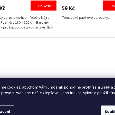
ktu
Do košíku
Do
 Kč
59 Kč
vý ubrus s motivem Včelky Máji a
Tematické papírové ubrousky.
. Rozměry 180 × 120 cm. Barevný
k pro každou dětskou oslavu. 🐝🎈
ček.
me cookies, abychom Vám umožnili pohodlné prohlížení webu a d
 provozu webu neustále zlepšovali jeho funkce, výkon a použiteln
ers plastový ubrus Marvel
Plastový ubrus Vesmír 120x
 180 cm
avení
Souh
Skladem
(>5 ks)
Skla
rné