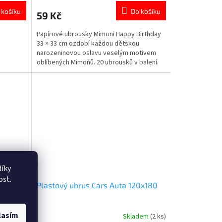
produktu
 košíku
Do košíku
59 Kč
je
5,0
Papírové ubrousky Mimoni Happy Birthday
z
33 × 33 cm ozdobí každou dětskou
5
narozeninovou oslavu veselým motivem
hvězdiček.
oblíbených Mimoňů. 20 ubrousků v balení.
Dvouvrstvé provedení. Rozměr 33 × 33 cm
po rozložení. Oficiální licence Mimoni.
👉 Více produktů s motivem Mimoni
íky
ost.
180
Plastový ubrus Cars Auta 120x180
lasím
dem
(5 ks)
Skladem
(2 ks)