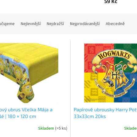
59 Kč
učujeme
Nejlevnější
Nejdražší
Nejprodávanější
Abecedně
ový ubrus Včelka Mája a
Papírové ubrousky Harry Pot
lé | 180 × 120 cm
33x33cm 20ks
Skladem
(>5 ks)
Sklad
rné
cení