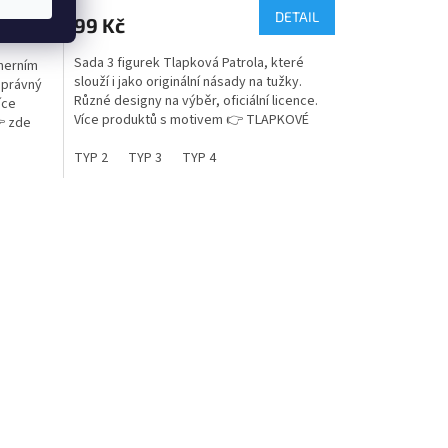
produktu
DETAIL
 košíku
99 Kč
je
5,0
Sada 3 figurek Tlapková Patrola, které
 herním
z
slouží i jako originální násady na tužky.
správný
5
Různé designy na výběr, oficiální licence.
íce
hvězdiček.
Více produktů s motivem 👉 TLAPKOVÉ
 zde
PATROLY
TYP 2
TYP 3
TYP 4