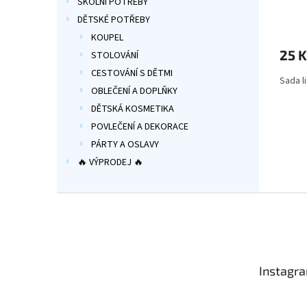
ŠKOLNÍ POTŘEBY
Průmě
DĚTSKÉ POTŘEBY
hodno
KOUPEL
produ
25 K
je
STOLOVÁNÍ
5,0
CESTOVÁNÍ S DĚTMI
Sada l
z
OBLEČENÍ A DOPLŇKY
5
hvězdi
DĚTSKÁ KOSMETIKA
POVLEČENÍ A DEKORACE
PÁRTY A OSLAVY
🔥 VÝPRODEJ 🔥
Z
á
p
a
t
Instagr
í