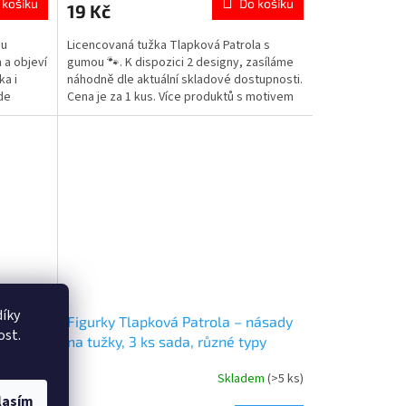
 košíku
Do košíku
19 Kč
je
5,0
ou
Licencovaná tužka Tlapková Patrola s
z
 a objeví
gumou 🐾. K dispozici 2 designy, zasíláme
5
ka i
náhodně dle aktuální skladové dostupnosti.
hvězdiček.
de
Cena je za 1 kus. Více produktů s motivem
👉 TLAPKOVÉ PATROLY
íky
B
Figurky Tlapková Patrola – násady
ost.
na tužky, 3 ks sada, různé typy
em
(>5 ks)
Skladem
(>5 ks)
Průměrné
hodnocení
lasím