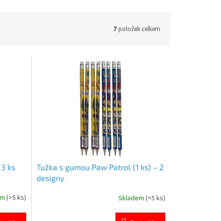
7
položek celkem
 3 ks
Tužka s gumou Paw Patrol (1 ks) – 2
designy
em
(>5 ks)
Skladem
(>5 ks)
Průměrné
hodnocení
produktu