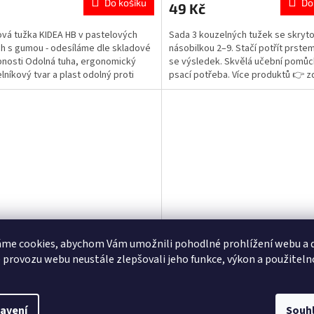
Do košíku
Do
49 Kč
je
5,0
vá tužka KIDEA HB v pastelových
Sada 3 kouzelných tužek se skryt
z
h s gumou - odesíláme dle skladové
násobilkou 2–9. Stačí potřít prstem
5
nosti Odolná tuha, ergonomický
se výsledek. Skvělá učební pomůc
ček.
hvězdiček.
elníkový tvar a plast odolný proti
psací potřeba. Více produktů 👉 z
Více produktů 👉 zde
me cookies, abychom Vám umožnili pohodlné prohlížení webu a d
r-Man psací sada 5dílná
Tužka s gumou trojhranná H
 provozu webu neustále zlepšovali jeho funkce, výkon a použiteln
Skladem
(3 ks)
Sklad
rné
Průměrné
cení
hodnocení
avení
Souh