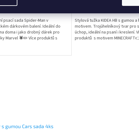
ktu
produktu
Do košíku
Do
Kč
19 Kč
je
5,0
ní psací sada Spider-Man v
Stylová tužka KIDEA HB s gumou a
z
ckém dárkovém balení. Ideální do
motivem. Trojúhelníkový tvar pro 
5
 na doma i jako drobný dárek pro
úchop, ideální na psaní i kreslení. V
ček.
hvězdiček.
ky Marvel 🕷️✏️ Více produktů s
produktů s motivem MINECRAFT
em 👉 SPIDERMAN
 s gumou Cars sada 4ks