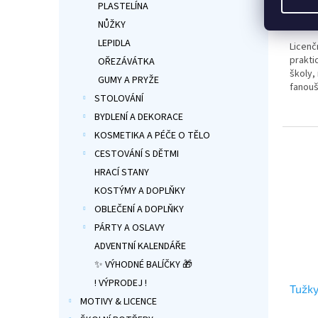
PLASTELÍNA
produ
99 
je
NŮŽKY
5,0
LEPIDLA
Licenč
z
prakti
5
OŘEZÁVÁTKA
školy,
hvězdi
GUMY A PRYŽE
fanouš
STOLOVÁNÍ
motiv
BYDLENÍ A DEKORACE
KOSMETIKA A PÉČE O TĚLO
CESTOVÁNÍ S DĚTMI
HRACÍ STANY
KOSTÝMY A DOPLŇKY
OBLEČENÍ A DOPLŇKY
PÁRTY A OSLAVY
ADVENTNÍ KALENDÁŘE
✨ VÝHODNÉ BALÍČKY 🎁
! VÝPRODEJ !
Tužky
MOTIVY & LICENCE