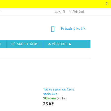
TAKTY
OBCHODNÍ PODMÍNKY – SUPER-HRACKY.CZ
CZK
Přihlášení
ZÁSADY OCHRAN
NÁKUPNÍ
Prázdný košík
KOŠÍK
Y
DĚTSKÉ POTŘEBY
🔥 VÝPRODEJ 🔥
Tužky s gumou Cars
sada 4ks
Skladem
(>5 ks)
25 Kč