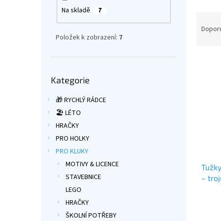
a
Na skladě
7
Ř
n
a
e
Dopor
Položek k zobrazení:
7
z
l
e
V
n
ý
í
Přeskočit
Kategorie
kategorie
p
p
i
r
🎁 RYCHLÝ RÁDCE
s
o
🏖️ LÉTO
p
d
r
u
HRAČKY
o
k
PRO HOLKY
d
t
PRO KLUKY
u
ů
MOTIVY & LICENCE
Tužky
k
STAVEBNICE
– tro
t
ů
LEGO
Průmě
HRAČKY
hodno
ŠKOLNÍ POTŘEBY
produ