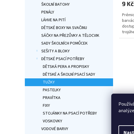
9 Kč
je
ŠKOLNÍ BATOHY
5,0
PENÁLY
Prémio
z
LÁHVE NA PITÍ
barvác
5
dostup
hvězdi
DĚTSKÉ BOXY NA SVAČINU
trojúh
SÁČKY NA PŘEZŮVKY A TĚLOCVIK
pádu. 
SADY ŠKOLNÍCH POMŮCEK
SEŠITY A BLOKY
DĚTSKÉ PSACÍ POTŘEBY
DĚTSKÁ PERA A PROPISKY
DĚTSKÉ A ŠKOLNÍ PSACÍ SADY
TUŽKY
PASTELKY
PRAVÍTKA
Používá
FIXY
Spide
analýze
STOJÁNKY NA PSACÍ POTŘEBY
VOSKOVKY
Průmě
VODOVÉ BARVY
hodno
Nast