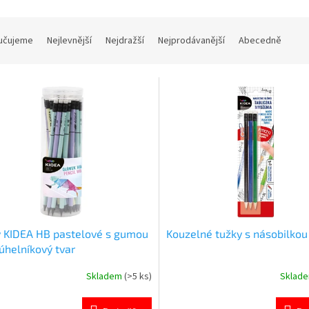
učujeme
Nejlevnější
Nejdražší
Nejprodávanější
Abecedně
 KIDEA HB pastelové s gumou
Kouzelné tužky s násobilkou
júhelníkový tvar
Skladem
(>5 ks)
Sklad
rné
Průměrné
cení
hodnocení
ktu
produktu