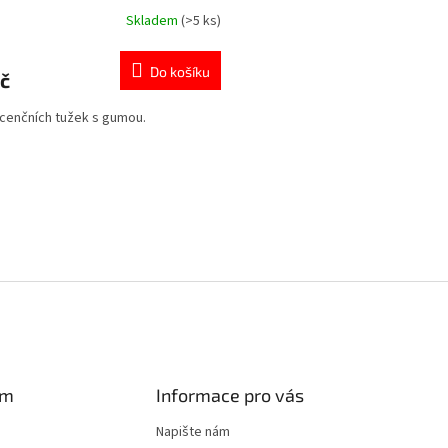
Skladem
(>5 ks)
rné
cení
ktu
Do košíku
č
icenčních tužek s gumou.
ček.
O
v
l
á
d
a
c
í
p
r
v
k
y
am
Informace pro vás
v
ý
Napište nám