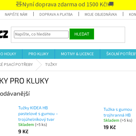
🧸Nyní doprava zdarma od 1500 Kč!🚚
NAPIŠTE NÁM
DOPRAVA A PLATBA
MOJE OBJEDNÁVKA
KON
HLEDAT
RO HOLKY
PRO KLUKY
MOTIVY & LICENCE
ŠKOLNÍ POTŘEB
É PSACÍ POTŘEBY
TUŽKY
KY PRO KLUKY
odávanější
Tužky KIDEA HB
Tužka s gumou
pastelové s gumou –
trojhranná HB
trojúhelníkový tvar
Skladem
(>5 ks)
Skladem
(>5 ks)
19 Kč
9 Kč