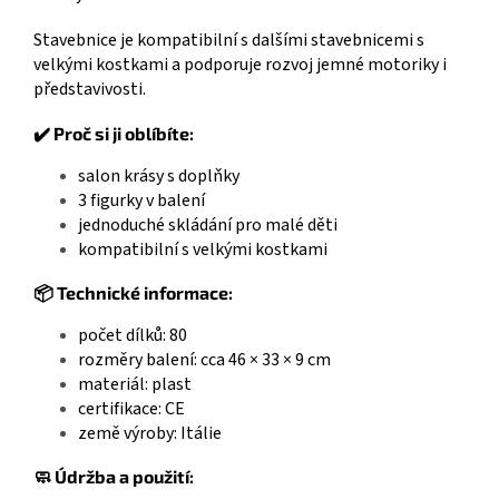
Stavebnice je kompatibilní s dalšími stavebnicemi s
velkými kostkami a podporuje rozvoj jemné motoriky i
představivosti.
✔️ Proč si ji oblíbíte:
salon krásy s doplňky
3 figurky v balení
jednoduché skládání pro malé děti
kompatibilní s velkými kostkami
📦 Technické informace:
počet dílků: 80
rozměry balení: cca 46 × 33 × 9 cm
materiál: plast
certifikace: CE
země výroby: Itálie
🧼 Údržba a použití: