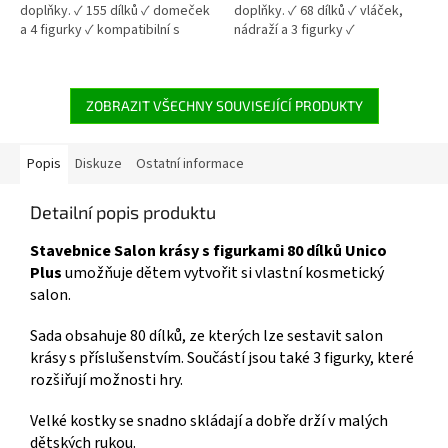
doplňky. ✓ 155 dílků ✓ domeček
doplňky. ✓ 68 dílků ✓ vláček,
a 4 figurky ✓ kompatibilní s
nádraží a 3 figurky ✓
velkými kostkami 👉 Více
kompatibilní s velkými kostkami
stavebnic od 18 měsíců
👉 Více stavebnic od 18 měsíců
ZOBRAZIT VŠECHNY SOUVISEJÍCÍ PRODUKTY
Popis
Diskuze
Ostatní informace
Detailní popis produktu
Stavebnice Salon krásy s figurkami 80 dílků Unico
Plus
umožňuje dětem vytvořit si vlastní kosmetický
salon.
Sada obsahuje 80 dílků, ze kterých lze sestavit salon
krásy s příslušenstvím. Součástí jsou také 3 figurky, které
rozšiřují možnosti hry.
Velké kostky se snadno skládají a dobře drží v malých
dětských rukou.