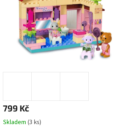
799 Kč
Měrná
Skladem
(3 ks)
cena: