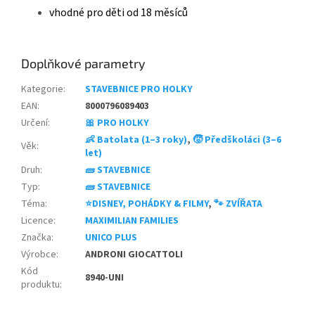
vhodné pro děti od 18 měsíců
Doplňkové parametry
Kategorie
:
STAVEBNICE PRO HOLKY
EAN
:
8000796089403
Určení
:
🎀 PRO HOLKY
👶 Batolata (1–3 roky)
,
🧒 Předškoláci (3–6
Věk
:
let)
Druh
:
🧱 STAVEBNICE
Typ
:
🧱 STAVEBNICE
Téma
:
⭐DISNEY, POHÁDKY & FILMY
,
🐾 ZVÍŘATA
Licence
:
MAXIMILIAN FAMILIES
Značka
:
UNICO PLUS
Výrobce
:
ANDRONI GIOCATTOLI
Kód
8940-UNI
produktu
: