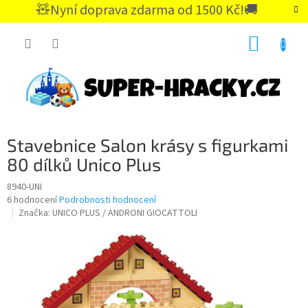
Přejít
🧸Nyní doprava zdarma od 1500 Kč!🚚
na
CZK
obsah
NÁKUP
KOŠÍK
Stavebnice Salon krásy s figurkami
80 dílků Unico Plus
8940-UNI
Průměrné
6 hodnocení
Podrobnosti hodnocení
hodnocení
Značka:
UNICO PLUS / ANDRONI GIOCATTOLI
produktu
je
5,0
z
5
hvězdiček.