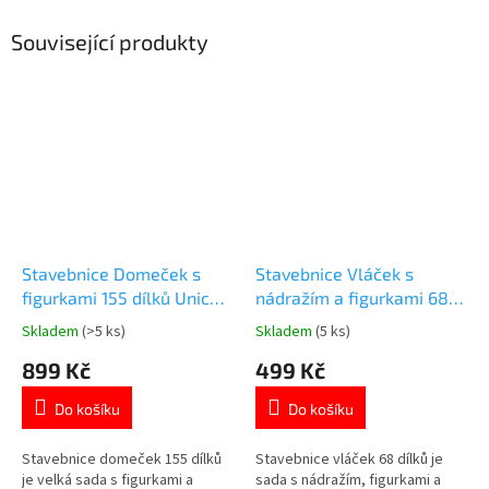
Související produkty
Stavebnice Domeček s
Stavebnice Vláček s
figurkami 155 dílků Unico
nádražím a figurkami 68
Plus
dílků Unico Plus
Skladem
(>5 ks)
Skladem
(5 ks)
Průměrné
Průměrné
hodnocení
hodnocení
899 Kč
499 Kč
produktu
produktu
je
je
Do košíku
Do košíku
4,8
5,0
z
z
5
5
Stavebnice domeček 155 dílků
Stavebnice vláček 68 dílků je
hvězdiček.
hvězdiček.
je velká sada s figurkami a
sada s nádražím, figurkami a