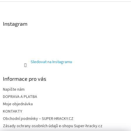
Z
á
p
a
Instagram
t
í
Sledovat na Instagramu
Informace pro vás
Napište nám
DOPRAVA A PLATBA
Moje objednávka
KONTAKTY
Obchodní podmínky – SUPER-HRACKY.CZ
Zásady ochrany osobních údajů e-shopu Super-hracky.cz