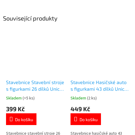
Související produkty
Stavebnice Stavební stroje
Stavebnice Hasičské auto
s figurkami 26 dílků Unico
s figurkami 43 dílků Unico
Plus
Plus
Skladem
(>5 ks)
Skladem
(2 ks)
Průměrné
Průměrné
hodnocení
hodnocení
399 Kč
449 Kč
produktu
produktu
je
je
Do košíku
Do košíku
5,0
4,9
z
z
5
5
Stavebnice stavební stroje 26
Stavebnice hasičské auto 43