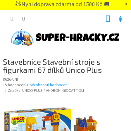
Přejít
🧸Nyní doprava zdarma od 1500 Kč!🚚
na
CZK
obsah
NÁKUP
KOŠÍK
Stavebnice Stavební stroje s
figurkami 67 dílků Unico Plus
8626-UNI
Průměrné
15 hodnocení
Podrobnosti hodnocení
hodnocení
Značka:
UNICO PLUS / ANDRONI GIOCATTOLI
produktu
je
4,7
z
5
hvězdiček.