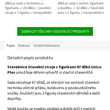
hvězdiček.
hvězdiček.
dílků je sada s technikou a
dílků je sada s autem, figurkami
figurkami. ✓ 26 dílků ✓ stavební
a doplňky. ✓ 43 dílků ✓ hasičské
stroje a 2 figurky ✓ kompatibilní
auto a 2 figurky ✓ kompatibilní s
s velkými kostkami 👉 Více
velkými kostkami 👉 Více
stavebnic od 18 měsíců
stavebnic od 18 měsíců
ZOBRAZIT VŠECHNY SOUVISEJÍCÍ PRODUKTY
Popis
Diskuze
Ostatní informace
Detailní popis produktu
Stavebnice Stavební stroje s figurkami 67 dílků Unico
Plus
umožňuje dětem vytvořit si vlastní staveniště.
Sada obsahuje 67 dílků, ze kterých lze sestavit stavební
techniku včetně jeřábu, buldozeru a vysokozdvižného
vozíku. Součástí jsou 2 figurky stavebních dělníků a další
doplňky.
Velké kostky se snadno skládají a dobře drží v malých