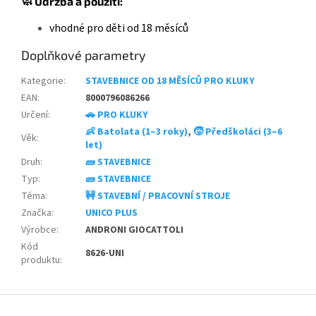
🧼 Údržba a použití:
vhodné pro děti od 18 měsíců
Doplňkové parametry
Kategorie
:
STAVEBNICE OD 18 MĚSÍCŮ PRO KLUKY
EAN
:
8000796086266
Určení
:
🚗 PRO KLUKY
👶 Batolata (1–3 roky)
,
🧒 Předškoláci (3–6
Věk
:
let)
Druh
:
🧱 STAVEBNICE
Typ
:
🧱 STAVEBNICE
Téma
:
🚧 STAVEBNÍ / PRACOVNÍ STROJE
Značka
:
UNICO PLUS
Výrobce
:
ANDRONI GIOCATTOLI
Kód
8626-UNI
produktu
:
Z