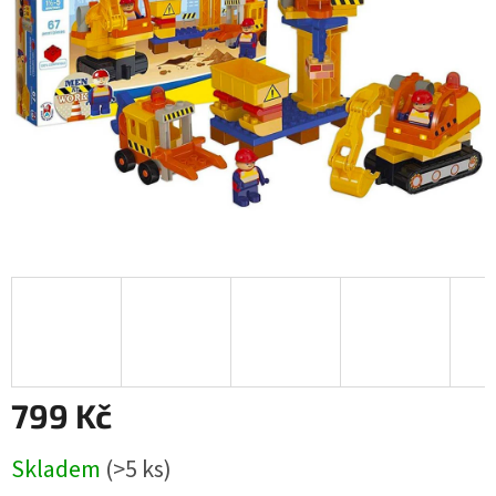
799 Kč
Měrná
Skladem
(>5 ks)
cena: