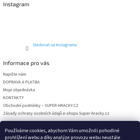
a
Instagram
t
í
Sledovat na Instagramu
Informace pro vás
Napište nám
DOPRAVA A PLATBA
Moje objednávka
KONTAKTY
Obchodní podmínky – SUPER-HRACKY.CZ
Zásady ochrany osobních údajů e-shopu Super-hracky.cz
Používáme cookies, abychom Vám umožnili pohodlné
prohlížení webu a díky analýze provozu webu neustále
Instagram