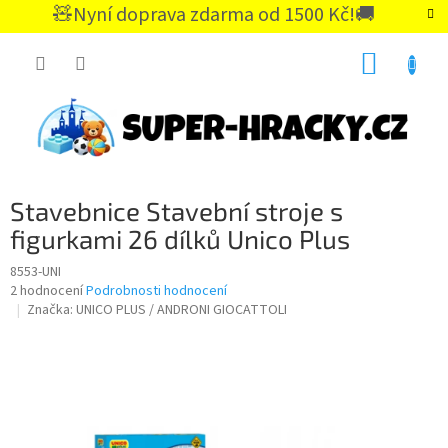
Přejít
🧸Nyní doprava zdarma od 1500 Kč!🚚
na
CZK
obsah
NÁKUP
KOŠÍK
Stavebnice Stavební stroje s
figurkami 26 dílků Unico Plus
8553-UNI
Průměrné
2 hodnocení
Podrobnosti hodnocení
hodnocení
Značka:
UNICO PLUS / ANDRONI GIOCATTOLI
produktu
je
5,0
z
5
hvězdiček.