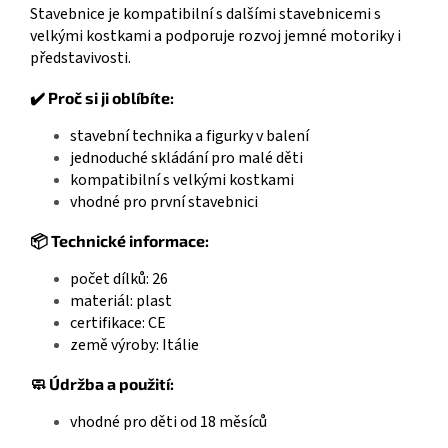
Stavebnice je kompatibilní s dalšími stavebnicemi s
velkými kostkami a podporuje rozvoj jemné motoriky i
představivosti.
✔️ Proč si ji oblíbíte:
stavební technika a figurky v balení
jednoduché skládání pro malé děti
kompatibilní s velkými kostkami
vhodné pro první stavebnici
📦 Technické informace:
počet dílků: 26
materiál: plast
LEGO DUPLO
certifikace: CE
země výroby: Itálie
🧼 Údržba a použití:
vhodné pro děti od 18 měsíců