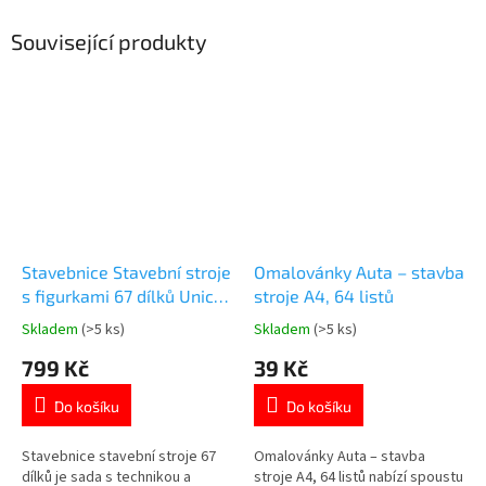
Související produkty
Stavebnice Stavební stroje
Omalovánky Auta – stavba
s figurkami 67 dílků Unico
stroje A4, 64 listů
Plus
Skladem
(>5 ks)
Skladem
(>5 ks)
Průměrné
Průměrné
hodnocení
hodnocení
799 Kč
39 Kč
produktu
produktu
je
je
Do košíku
Do košíku
4,7
5,0
z
z
5
5
Stavebnice stavební stroje 67
Omalovánky Auta – stavba
hvězdiček.
hvězdiček.
dílků je sada s technikou a
stroje A4, 64 listů nabízí spoustu