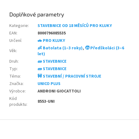
Doplňkové parametry
Kategorie
:
STAVEBNICE OD 18 MĚSÍCŮ PRO KLUKY
EAN
:
8000796085535
Určení
:
🚗 PRO KLUKY
👶 Batolata (1–3 roky)
,
🧒 Předškoláci (3–6
Věk
:
let)
Druh
:
🧱 STAVEBNICE
Typ
:
🧱 STAVEBNICE
Téma
:
🚧 STAVEBNÍ / PRACOVNÍ STROJE
Značka
:
UNICO PLUS
Výrobce
:
ANDRONI GIOCATTOLI
Kód
8553-UNI
produktu
:
Z
á
p