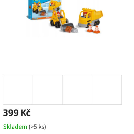
399 Kč
Měrná
Skladem
(>5 ks)
cena: