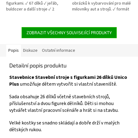
figurkami. ✓ 67 dílků ✓ jeřáb,
obrázků k vybarvování pro malé
buldozer a další stroje ✓ 2
milovníky aut a strojů. ✓ formát
figurky ✓ kompatibilní s velkými
A4 ✓ 64 listů ✓ motiv auta a
kostkami 👉 Více stavebnic od
stavební stroje 👉 Více
18 měsíců
kreativních produktů
ZOBRAZIT VŠECHNY SOUVISEJÍCÍ PRODUKTY
Popis
Diskuze
Ostatní informace
Detailní popis produktu
Stavebnice Stavební stroje s figurkami 26 dílků Unico
Plus
umožňuje dětem vytvořit si vlastní staveniště.
Sada obsahuje 26 dílků včetně stavebních strojů,
příslušenství a dvou figurek dělníků. Děti si mohou
vytvářet vlastní pracovní scénáře a hrát si na stavbu.
Velké kostky se snadno skládají a dobře drží v malých
dětských rukou.