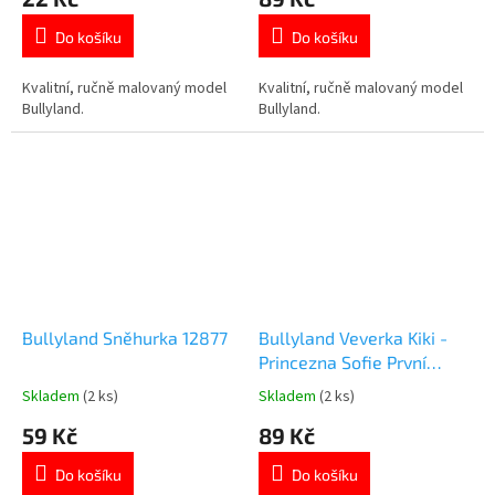
produktu
produktu
je
je
Do košíku
Do košíku
5,0
5,0
z
z
5
5
Kvalitní, ručně malovaný model
Kvalitní, ručně malovaný model
hvězdiček.
hvězdiček.
Bullyland.
Bullyland.
Bullyland Sněhurka 12877
Bullyland Veverka Kiki -
Princezna Sofie První
12933
Skladem
(2 ks)
Skladem
(2 ks)
Průměrné
Průměrné
hodnocení
hodnocení
59 Kč
89 Kč
produktu
produktu
je
je
Do košíku
Do košíku
5,0
5,0