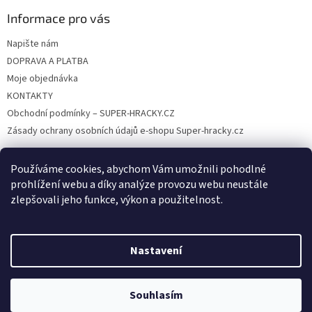
Informace pro vás
Napište nám
DOPRAVA A PLATBA
Moje objednávka
KONTAKTY
Obchodní podmínky – SUPER-HRACKY.CZ
Zásady ochrany osobních údajů e-shopu Super-hracky.cz
Používáme cookies, abychom Vám umožnili pohodlné
prohlížení webu a díky analýze provozu webu neustále
Instagram
zlepšovali jeho funkce, výkon a použitelnost.
Nastavení
Vytvořil Shoptet
Souhlasím
Copyright 2026
SUPER-HRACKY.CZ
. Všechna práva vyhrazena.