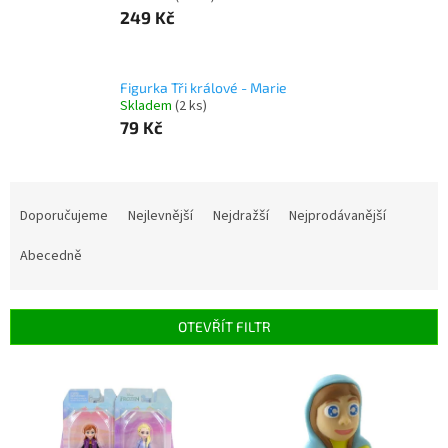
249 Kč
Figurka Tři králové - Marie
Skladem
(2 ks)
79 Kč
Ř
a
Doporučujeme
Nejlevnější
Nejdražší
Nejprodávanější
z
e
Abecedně
n
í
p
OTEVŘÍT FILTR
r
o
V
d
ý
u
p
k
i