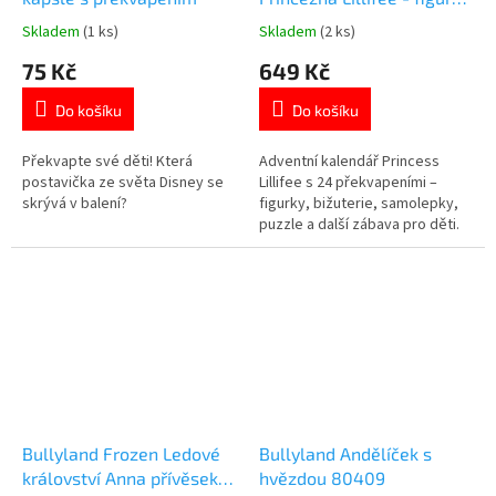
bižuterie a doplňky
Skladem
(1 ks)
Skladem
(2 ks)
Průměrné
Průměrné
hodnocení
hodnocení
75 Kč
649 Kč
produktu
produktu
je
je
Do košíku
Do košíku
5,0
5,0
z
z
5
5
Překvapte své děti! Která
Adventní kalendář Princess
hvězdiček.
hvězdiček.
postavička ze světa Disney se
Lillifee s 24 překvapeními –
skrývá v balení?
figurky, bižuterie, samolepky,
puzzle a další zábava pro děti.
Více produktů s motivem
PRINCEZEN👉 zde
Bullyland Frozen Ledové
Bullyland Andělíček s
království Anna přívěsek
hvězdou 80409