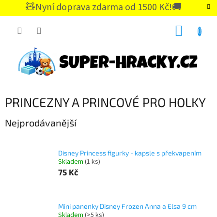
Přejít
🧸Nyní doprava zdarma od 1500 Kč!🚚
na
CZK
obsah
NÁKUP
KOŠÍK
PRINCEZNY A PRINCOVÉ PRO HOLKY
Nejprodávanější
Disney Princess figurky - kapsle s překvapením
Skladem
(1 ks)
75 Kč
Mini panenky Disney Frozen Anna a Elsa 9 cm
Skladem
(>5 ks)