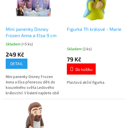
t
s
ů
p
r
o
d
Mini panenky Disney
Figurka Tři králové - Marie
u
Frozen Anna a Elsa 9 cm
k
Skladem
(>5 ks)
Průměrné
t
Skladem
(2 ks)
hodnocení
249 Kč
ů
produktu
79 Kč
je
DETAIL
5,0
Do košíku
z
Mini panenky Disney Frozen
5
Anna a Elsa přenesou děti do
Plastová akční figurka.
hvězdiček.
kouzelného světa Ledového
království. V balení najdete obě
oblíbené princezny o výšce 9
cm. Pohyblivé panenky s
detailním filmovým oblečením.
Oficiální licence Disney Frozen.
👉 Více produktů s motivem
Frozen