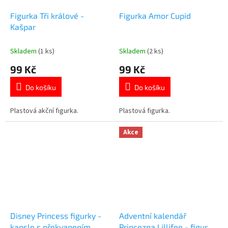
Figurka Tři králové -
Figurka Amor Cupid
Kašpar
Skladem
(1 ks)
Skladem
(2 ks)
99 Kč
99 Kč
Do košíku
Do košíku
Plastová akční figurka.
Plastová figurka.
Akce
Disney Princess figurky -
Adventní kalendář
kapsle s překvapením
Princezna Lillifee - figurky,