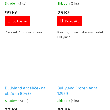
13072
Skladem
(5 ks)
Skladem
(5 ks)
Průměrné
Průměrné
hodnocení
hodnocení
99 Kč
25 Kč
produktu
produktu
je
je
Do košíku
Do košíku
5,0
5,0
z
z
5
5
Přívěsek / figurka Frozen.
Kvalitní, ručně malovaný model
hvězdiček.
hvězdiček.
Bullyland.
Bullyland Andělíček na
Bullyland Frozen Anna
obláčku 80423
12959
Skladem
(>5 ks)
Skladem
(4 ks)
Průměrné
Průměrné
hodnocení
hodnocení
22 Kč
89 Kč