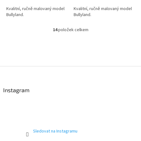
z
z
5
5
Kvalitní, ručně malovaný model
Kvalitní, ručně malovaný model
hvězdiček.
hvězdiček.
Bullyland.
Bullyland.
14
položek celkem
O
v
l
á
d
a
c
Z
í
á
p
p
r
a
Instagram
v
t
k
í
y
v
ý
p
i
Sledovat na Instagramu
s
u