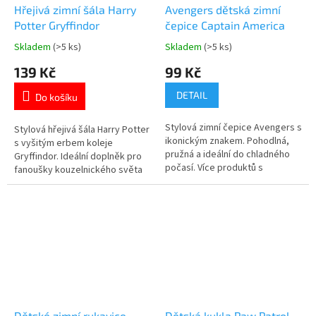
Hřejivá zimní šála Harry
Avengers dětská zimní
Potter Gryffindor
čepice Captain America
Skladem
(>5 ks)
Skladem
(>5 ks)
Průměrné
Průměrné
hodnocení
hodnocení
139 Kč
99 Kč
produktu
produktu
je
je
DETAIL
Do košíku
5,0
5,0
z
z
Stylová zimní čepice Avengers s
5
5
Stylová hřejivá šála Harry Potter
ikonickým znakem. Pohodlná,
hvězdiček.
hvězdiček.
s vyšitým erbem koleje
pružná a ideální do chladného
Gryffindor. Ideální doplněk pro
počasí. Více produktů s
fanoušky kouzelnického světa
motivem 👉 AVENGERS
🧙‍♂️✨ Více produktů s
motivem 👉 HARRY POTTER
Dětské zimní rukavice
Dětská kukla Paw Patrol