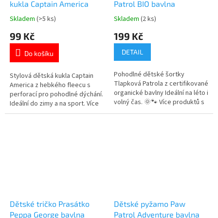
kukla Captain America
Patrol BIO bavlna
Skladem
(>5 ks)
Skladem
(2 ks)
Průměrné
Průměrné
hodnocení
hodnocení
99 Kč
199 Kč
produktu
produktu
je
je
DETAIL
Do košíku
5,0
5,0
z
z
Pohodlné dětské šortky
5
5
Stylová dětská kukla Captain
Tlapková Patrola z certifikované
hvězdiček.
hvězdiček.
America z hebkého fleecu s
organické bavlny Ideální na léto i
perforací pro pohodlné dýchání.
volný čas. 🌞🐾 Více produktů s
Ideální do zimy a na sport. Více
motivem 👉 TLAPKOVÉ
produktů s
PATROLY
motivem 👉 AVENGERS
Dětské tričko Prasátko
Dětské pyžamo Paw
Peppa George bavlna
Patrol Adventure bavlna