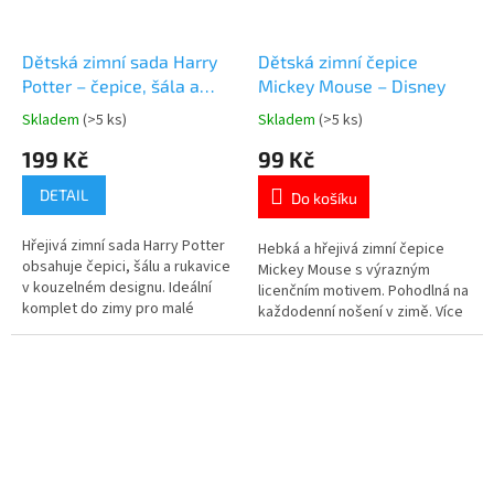
Dětská zimní sada Harry
Dětská zimní čepice
Potter – čepice, šála a
Mickey Mouse – Disney
rukavice
Skladem
(>5 ks)
Skladem
(>5 ks)
Průměrné
Průměrné
hodnocení
hodnocení
199 Kč
99 Kč
produktu
produktu
je
je
DETAIL
Do košíku
5,0
5,0
z
z
Hřejivá zimní sada Harry Potter
5
5
Hebká a hřejivá zimní čepice
obsahuje čepici, šálu a rukavice
hvězdiček.
hvězdiček.
Mickey Mouse s výrazným
v kouzelném designu. Ideální
licenčním motivem. Pohodlná na
komplet do zimy pro malé
každodenní nošení v zimě. Více
čaroděje. Více produktů s
produktů s motivem 👉 MICKEY
motivem 👉 HARRY POTTER
MOUSE