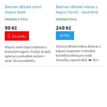
Batman dětská zimní
Batman dětská mikina s
čepice šedá
kapucí černá – bavlněná
Skladem
(>5 ks)
Skladem
(4 ks)
Průměrné
Průměrné
hodnocení
hodnocení
99 Kč
249 Kč
produktu
produktu
je
je
DETAIL
Do košíku
5,0
5,0
z
z
Stylová dětská mikina Batman s
5
5
Hřejivá zimní čepice Batman s
kapucí a kapsami. Pohodlná
hvězdiček.
hvězdiček.
ikonickým logem. Pružný dvojitý
bavlněná mikina pro malé
úplet pro pohodlné nošení v
fanoušky superhrdinů. 🦇 Více
zimě. Více produktů s
produktů s motivem 👉 BATMAN
motivem 👉 BATMAN