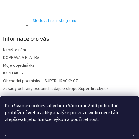
y
v
ý
p
Sledovat na Instagramu
i
s
u
Informace pro vás
Napište nám
DOPRAVA A PLATBA
Moje objednávka
KONTAKTY
Obchodní podmínky – SUPER-HRACKY.CZ
Zásady ochrany osobních údajů e-shopu Super-hracky.cz
Používáme cookies, abychom Vám umožnili pohodlné
prohlížení webu a díky analýze provozu webu neustále
Instagram
zlepšovali jeho funkce, výkon a použitelnost.