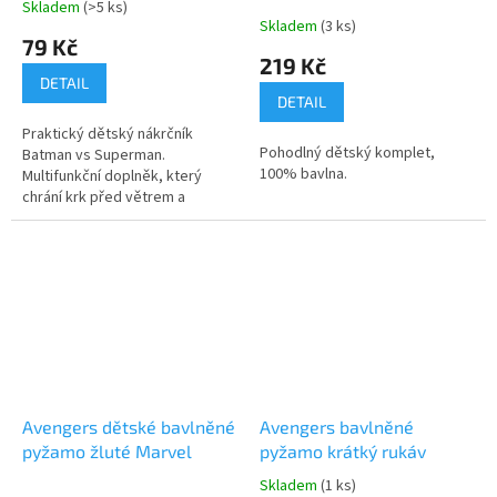
Skladem
(>5 ks)
Průměrné
Skladem
(3 ks)
hodnocení
79 Kč
produktu
219 Kč
je
DETAIL
5,0
DETAIL
z
Praktický dětský nákrčník
5
Pohodlný dětský komplet,
Batman vs Superman.
hvězdiček.
100% bavlna.
Multifunkční doplněk, který
chrání krk před větrem a
chladem. 🦇🦸‍♂️ Více produktů s
motivem 👉 BATMAN Více
produktů s motivem 👉
SUPERMAN
Avengers dětské bavlněné
Avengers bavlněné
pyžamo žluté Marvel
pyžamo krátký rukáv
Skladem
(1 ks)
Průměrné