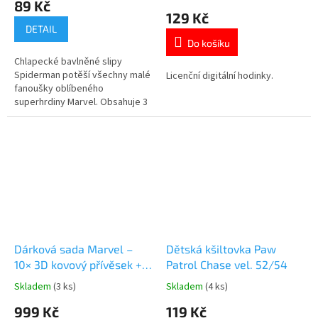
89 Kč
produktu
129 Kč
je
DETAIL
5,0
Do košíku
z
Chlapecké bavlněné slipy
5
Spiderman potěší všechny malé
Licenční digitální hodinky.
hvězdiček.
fanoušky oblíbeného
superhrdiny Marvel. Obsahuje 3
slipy s různými motivy
Spidermana. Vyrobeny jsou ze
100 % bavlny, která je příjemná
na nošení a šetrná k dětské
pokožce. Pružný pas zajišťuje
pohodlné nošení po celý den.
Oficiálně...
Dárková sada Marvel –
Dětská kšiltovka Paw
10× 3D kovový přívěsek +
Patrol Chase vel. 52/54
kovová plaketa
Skladem
(3 ks)
Skladem
(4 ks)
Průměrné
Průměrné
hodnocení
hodnocení
999 Kč
119 Kč
produktu
produktu