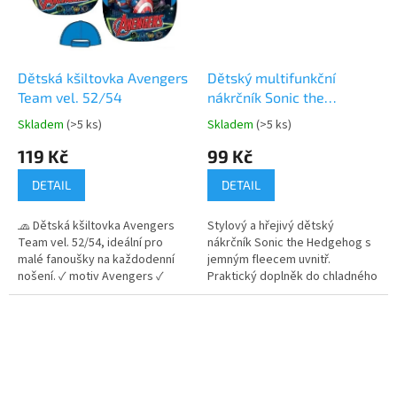
Dětská kšiltovka Avengers
Dětský multifunkční
Team vel. 52/54
nákrčník Sonic the
Hedgehog
Skladem
(>5 ks)
Skladem
(>5 ks)
Průměrné
Průměrné
hodnocení
hodnocení
119 Kč
99 Kč
produktu
produktu
je
je
DETAIL
DETAIL
5,0
5,0
z
z
🧢 Dětská kšiltovka Avengers
Stylový a hřejivý dětský
5
5
Team vel. 52/54, ideální pro
nákrčník Sonic the Hedgehog s
hvězdiček.
hvězdiček.
malé fanoušky na každodenní
jemným fleecem uvnitř.
nošení. ✓ motiv Avengers ✓
Praktický doplněk do chladného
prodyšný a pohodlný materiál ✓
počasí 🌀❄️ Více produktů s
nastavitelná velikost na suchý
motivem 👉 SONIC
zip 👉 Více produktů s motivem
Avengers