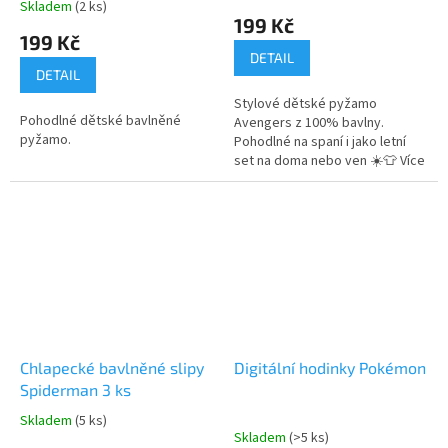
Skladem
(2 ks)
hodnocení
199 Kč
produktu
199 Kč
je
DETAIL
5,0
DETAIL
z
Stylové dětské pyžamo
5
Pohodlné dětské bavlněné
Avengers z 100% bavlny.
hvězdiček.
pyžamo.
Pohodlné na spaní i jako letní
set na doma nebo ven ☀️👕 Více
produktů s
motivem 👉 AVENGERS
Chlapecké bavlněné slipy
Digitální hodinky Pokémon
Spiderman 3 ks
Skladem
(5 ks)
Průměrné
Skladem
(>5 ks)
hodnocení