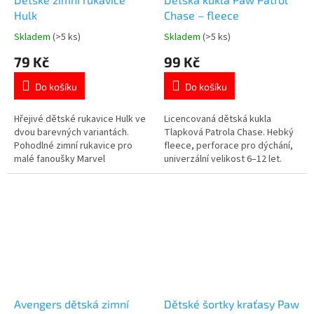
Hulk
Chase – fleece
Skladem
(>5 ks)
Skladem
(>5 ks)
Průměrné
Průměrné
hodnocení
hodnocení
79 Kč
99 Kč
produktu
produktu
je
je
Do košíku
Do košíku
5,0
5,0
z
z
5
5
Hřejivé dětské rukavice Hulk ve
Licencovaná dětská kukla
hvězdiček.
hvězdiček.
dvou barevných variantách.
Tlapková Patrola Chase. Hebký
Pohodlné zimní rukavice pro
fleece, perforace pro dýchání,
malé fanoušky Marvel
univerzální velikost 6–12 let.
superhrdinů 💚❄️ Více produktů
Oficiální licence. Více produktů s
s motivem 👉 AVENGERS
motivem 👉 TLAPKOVÉ
PATROLY
Avengers dětská zimní
Dětské šortky kraťasy Paw