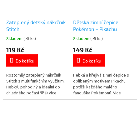
Zateplený dětský nákrčník
Dětská zimní čepice
Stitch
Pokémon – Pikachu
Skladem
(>5 ks)
Skladem
(>5 ks)
Průměrné
Průměrné
hodnocení
hodnocení
119 Kč
149 Kč
produktu
produktu
je
je
Do košíku
Do košíku
5,0
5,0
z
z
5
5
Roztomilý zateplený nákrčník
Hebká a hřejivá zimní čepice s
hvězdiček.
hvězdiček.
Stitch s multifunkčním využitím.
oblíbeným motivem Pikachu
Hebký, pohodlný a ideální do
potěší každého malého
chladného počasí 💙❄️ Více
fanouška Pokémonů. Více
produktů s motivem 👉 LILO A
produktů s
STITCH
motivem 👉 POKÉMON