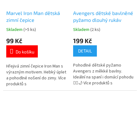
Marvel Iron Man dětská
Avengers dětské bavlněné
zimní čepice
pyžamo dlouhý rukáv
Skladem
(>5 ks)
Skladem
(2 ks)
Průměrné
Průměrné
hodnocení
hodnocení
99 Kč
199 Kč
produktu
produktu
je
je
DETAIL
Do košíku
5,0
5,0
z
z
Pohodlné dětské pyžamo
5
5
Hřejivá zimní čepice Iron Man s
Avengers z měkké bavlny.
hvězdiček.
hvězdiček.
výrazným motivem. Hebký úplet
Ideální na spaní i domácí pohodu
a pohodlné nošení do zimy. Více
🦸‍♂️🌙 Více produktů s
produktů s
motivem 👉 AVENGERS
motivem 👉 AVENGERS