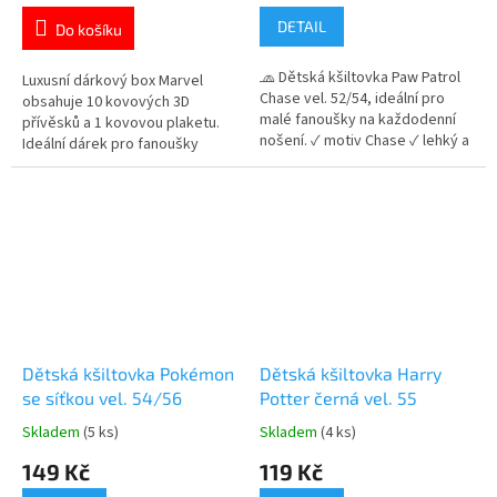
je
je
DETAIL
Do košíku
5,0
5,0
z
z
🧢 Dětská kšiltovka Paw Patrol
5
5
Luxusní dárkový box Marvel
Chase vel. 52/54, ideální pro
hvězdiček.
hvězdiček.
obsahuje 10 kovových 3D
malé fanoušky na každodenní
přívěsků a 1 kovovou plaketu.
nošení. ✓ motiv Chase ✓ lehký a
Ideální dárek pro fanoušky
prodyšný materiál ✓
superhrdinů 💥🎁 Více produktů
nastavitelná velikost na suchý
s motivem 👉 AVENGERS
zip 👉 Více produktů s motivem
Tlapkové patroly
Dětská kšiltovka Pokémon
Dětská kšiltovka Harry
se síťkou vel. 54/56
Potter černá vel. 55
Skladem
(5 ks)
Skladem
(4 ks)
Průměrné
Průměrné
hodnocení
hodnocení
149 Kč
119 Kč
produktu
produktu