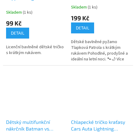
Skladem
(1 ks)
Průměrné
Skladem
(1 ks)
hodnocení
199 Kč
produktu
99 Kč
je
DETAIL
5,0
DETAIL
z
Dětské bavlněné pyžamo
5
Licenční bavlněné dětské tričko
Tlapková Patrola s krátkým
hvězdiček.
s krátkým rukávem.
rukávem Pohodlné, prodyšné a
ideální na letní noci. 🐾🌙 Více
produktů s motivem
👉 TLAPKOVÉ PATROLY
Dětský multifunkční
Chlapecké tričko kraťasy
nákrčník Batman vs
Cars Auta Lightning
Superman
McQueen bavlna