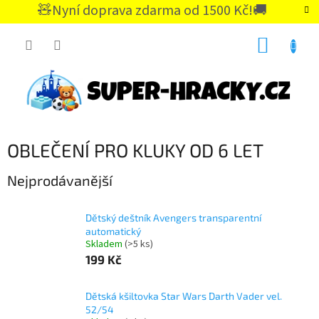
Přejít
🧸Nyní doprava zdarma od 1500 Kč!🚚
na
CZK
obsah
NÁKUP
KOŠÍK
OBLEČENÍ PRO KLUKY OD 6 LET
Nejprodávanější
Dětský deštník Avengers transparentní
automatický
Skladem
(>5 ks)
199 Kč
Dětská kšiltovka Star Wars Darth Vader vel.
52/54