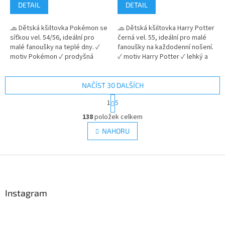
je
je
DETAIL
DETAIL
5,0
5,0
z
z
🧢 Dětská kšiltovka Pokémon se
🧢 Dětská kšiltovka Harry Potter
5
5
síťkou vel. 54/56, ideální pro
černá vel. 55, ideální pro malé
hvězdiček.
hvězdiček.
malé fanoušky na teplé dny. ✓
fanoušky na každodenní nošení.
motiv Pokémon ✓ prodyšná
✓ motiv Harry Potter ✓ lehký a
síťovaná zadní část ✓
prodyšný materiál ✓
nastavitelná velikost na cvočky
nastavitelná velikost na suchý
👉 Více produktů s motivem
zip 👉 Více produktů s motivem
NAČÍST 30 DALŠÍCH
Pokémon
Harry Potter
S
1
5
t
O
r
138
položek celkem
v
á
l
NAHORU
n
á
k
d
o
v
Z
a
á
c
á
n
í
p
í
p
a
Instagram
r
t
v
í
k