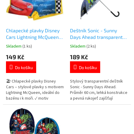
t
s
ů
p
r
o
d
Chlapecké plavky Disney
Deštník Sonic - Sunny
u
Cars Lightning McQueen
Days Ahead transparentní
k
vel. 8 let
60cm
Skladem
(1 ks)
Skladem
(2 ks)
Průměrné
Průměrné
t
hodnocení
hodnocení
149 Kč
189 Kč
ů
produktu
produktu
je
je
Do košíku
Do košíku
5,0
5,0
z
z
5
5
🏖️ Chlapecké plavky Disney
Stylový transparentní deštník
hvězdiček.
hvězdiček.
Cars – stylové plavky s motivem
Sonic - Sunny Days Ahead.
Lightning McQueen, ideální do
Průměr 60 cm, lehká konstrukce
bazénu i k moři. ✓ motiv
a pevná rukojeť zajišťují
Lightning McQueen 🚗 ✓
pohodlné používání i pro děti.
pohodlný střih ✓ pružný a
Více produktů s motivem
rychleschnoucí materiál 👉 Více
SONIC 👉 zde
produktů s motivem Disney Cars