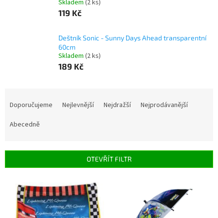
Skladem
(2 ks)
119 Kč
Deštník Sonic - Sunny Days Ahead transparentní
60cm
Skladem
(2 ks)
189 Kč
Ř
a
Doporučujeme
Nejlevnější
Nejdražší
Nejprodávanější
z
e
Abecedně
n
í
p
OTEVŘÍT FILTR
r
o
V
d
ý
u
p
k
i