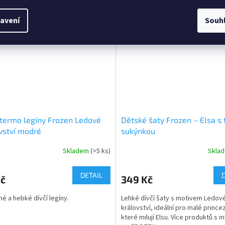
ček.
hvězdiček.
avení
Souh
 termo legíny Frozen Ledové
Dětské šaty Frozen – Elsa s 
vství modré
sukýnkou
Skladem
(>5 ks)
Skla
rné
Průměrné
cení
hodnocení
ktu
produktu
DETAIL
Kč
349 Kč
je
5,0
né a hebké dívčí legíny.
Lehké dívčí šaty s motivem Ledov
z
království, ideální pro malé prince
5
které milují Elsu. Více produktů s 
ček.
hvězdiček.