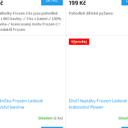
DETAIL
Kč
199 Kč
kalhotky Frozen 3 ks jsou pohodlné
Pohodlné dětské pyžamo.
 z BIO bavlny. ✓ 3 ks v balení ✓ 100%
vlna ✓ licencovaný motiv Frozen 👉
ček.
roduktů Frozen
Výprodej
 tričko Frozen Ledové
Dívčí tepláky Frozen Ledové
vství bavlna
království Power
Skladem
(1 ks)
Skla
rné
Průměrné
cení
hodnocení