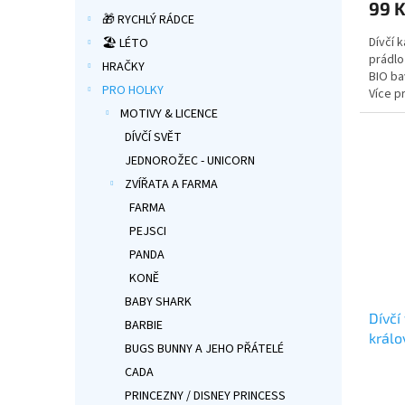
99 
je
🎁 RYCHLÝ RÁDCE
5,0
Dívčí 
🏖️ LÉTO
z
prádlo
5
HRAČKY
BIO ba
hvězdi
PRO HOLKY
Více p
MOTIVY & LICENCE
DÍVČÍ SVĚT
JEDNOROŽEC - UNICORN
ZVÍŘATA A FARMA
FARMA
PEJSCI
PANDA
KONĚ
BABY SHARK
Dívčí
BARBIE
králo
BUGS BUNNY A JEHO PŘÁTELÉ
CADA
Průmě
hodno
PRINCEZNY / DISNEY PRINCESS