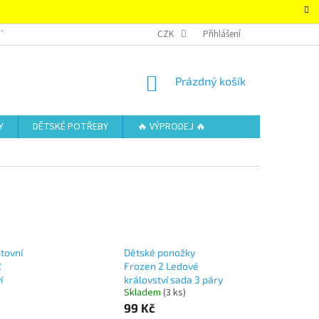
TAKTY
OBCHODNÍ PODMÍNKY – SUPER-HRACKY.CZ
CZK
Přihlášení
ZÁSADY OCHRAN
NÁKUPNÍ
Prázdný košík
KOŠÍK
Y
DĚTSKÉ POTŘEBY
🔥 VÝPRODEJ 🔥
tovní
Dětské ponožky
2
Frozen 2 Ledové
í
království sada 3 páry
Skladem
(3 ks)
99 Kč