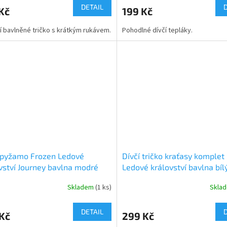
ktu
produktu
DETAIL
Kč
199 Kč
je
5,0
ní bavlněné tričko s krátkým rukávem.
Pohodlné dívčí tepláky.
z
5
ček.
hvězdiček.
 pyžamo Frozen Ledové
Dívčí tričko kraťasy komplet
vství Journey bavlna modré
Ledové království bavlna bíl
Skladem
(1 ks)
Skla
rné
Průměrné
cení
hodnocení
ktu
produktu
DETAIL
Kč
299 Kč
je