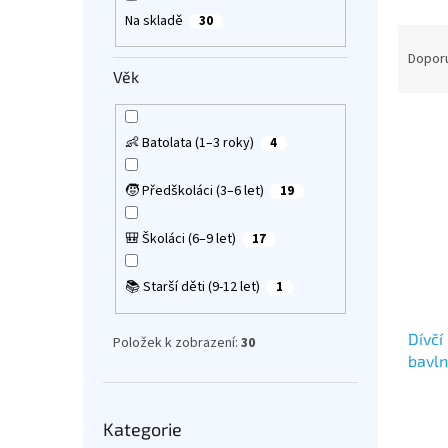
a
Na skladě
30
Ř
n
a
e
Dopor
z
Věk
l
e
V
n
ý
í
👶 Batolata (1–3 roky)
4
p
p
i
r
🧒 Předškoláci (3–6 let)
19
s
o
p
d
🎒 Školáci (6–9 let)
17
r
u
o
k
📚 Starší děti (9-12 let)
1
d
t
u
ů
Dívčí
k
Položek k zobrazení:
30
bavln
t
ů
Průmě
Přeskočit
hodno
Kategorie
kategorie
produ