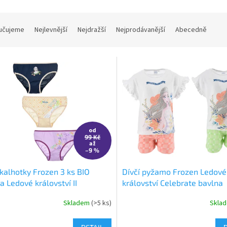
učujeme
Nejlevnější
Nejdražší
Nejprodávanější
Abecedně
od
99 Kč
až
–9 %
 kalhotky Frozen 3 ks BIO
Dívčí pyžamo Frozen Ledové
a Ledové království II
království Celebrate bavlna
Skladem
(>5 ks)
Skla
rné
cení
ktu