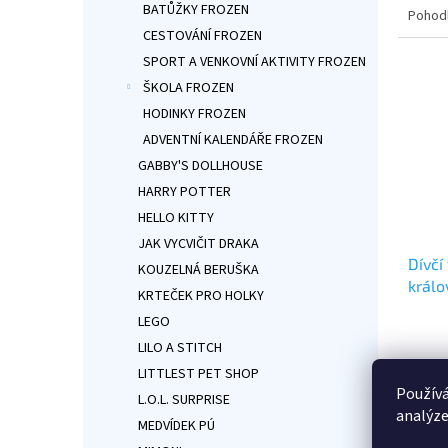
5,0
BATŮŽKY FROZEN
Pohod
z
CESTOVÁNÍ FROZEN
5
hvězdi
SPORT A VENKOVNÍ AKTIVITY FROZEN
ŠKOLA FROZEN
HODINKY FROZEN
ADVENTNÍ KALENDÁŘE FROZEN
GABBY'S DOLLHOUSE
HARRY POTTER
HELLO KITTY
JAK VYCVIČIT DRAKA
Dívčí
KOUZELNÁ BERUŠKA
králo
KRTEČEK PRO HOLKY
LEGO
Průmě
LILO A STITCH
hodno
produ
LITTLEST PET SHOP
129 
je
Používá
L.O.L. SURPRISE
4,7
analýze
Kvalit
z
MEDVÍDEK PÚ
5