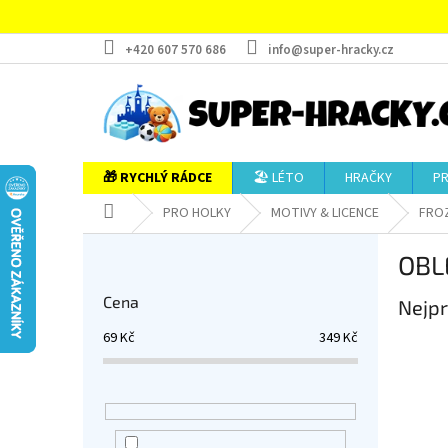
Přejít
na
obsah
+420 607 570 686
info@super-hracky.cz
🎁 RYCHLÝ RÁDCE
🏖️ LÉTO
HRAČKY
P
Domů
PRO HOLKY
MOTIVY & LICENCE
FRO
P
OBL
o
s
Cena
Nejpr
t
r
69
Kč
349
Kč
a
n
n
í
p