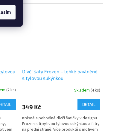
hvězdiček.
lasím
tylovou
Dívčí šaty Frozen – lehké bavlněné
s tylovou sukýnkou
dem
(2 ks)
Skladem
(4 ks)
Průměrné
hodnocení
produktu
DETAIL
DETAIL
349 Kč
je
5,0
é
Krásné a pohodlné dívčí šatičky v designu
z
zny,
Frozen s třpytivou tylovou sukýnkou a flitry
5
motivem
na přední straně. Více produktů s motivem
hvězdiček.