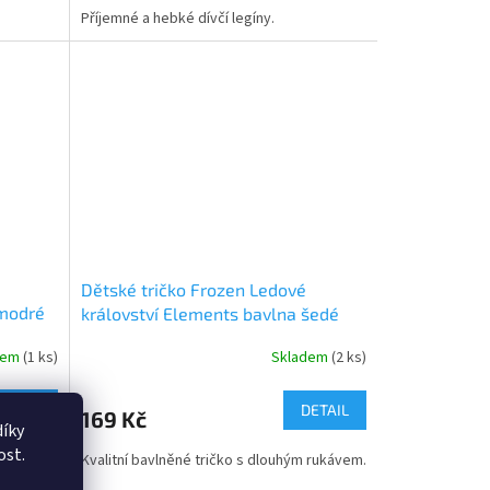
5,0
Příjemné a hebké dívčí legíny.
z
5
hvězdiček.
Dětské tričko Frozen Ledové
 modré
království Elements bavlna šedé
dem
(1 ks)
Skladem
(2 ks)
Průměrné
hodnocení
produktu
DETAIL
DETAIL
169 Kč
je
íky
5,0
ost.
ouhým
Kvalitní bavlněné tričko s dlouhým rukávem.
z
5