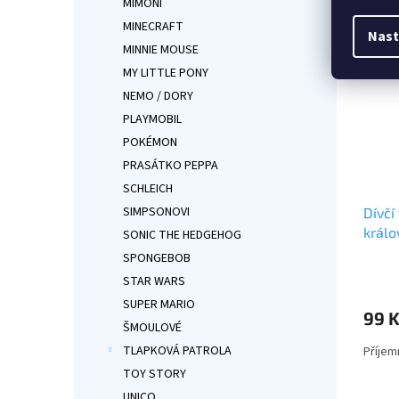
MIMONI
hvězdi
MINECRAFT
Nast
MINNIE MOUSE
MY LITTLE PONY
NEMO / DORY
PLAYMOBIL
POKÉMON
PRASÁTKO PEPPA
SCHLEICH
SIMPSONOVI
Dívčí
králo
SONIC THE HEDGEHOG
SPONGEBOB
Průmě
STAR WARS
hodno
produ
SUPER MARIO
99 
je
ŠMOULOVÉ
5,0
TLAPKOVÁ PATROLA
Příjem
z
5
TOY STORY
hvězdi
UNICO