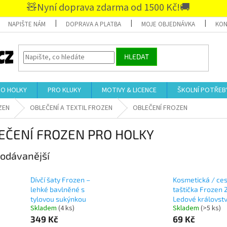
🧸Nyní doprava zdarma od 1500 Kč!🚚
NAPIŠTE NÁM
DOPRAVA A PLATBA
MOJE OBJEDNÁVKA
KON
HLEDAT
RO HOLKY
PRO KLUKY
MOTIVY & LICENCE
ŠKOLNÍ POTŘEB
ZEN
OBLEČENÍ A TEXTIL FROZEN
OBLEČENÍ FROZEN
EČENÍ FROZEN PRO HOLKY
odávanější
Dívčí šaty Frozen –
Kosmetická / ces
lehké bavlněné s
taštička Frozen 
tylovou sukýnkou
Ledové královstv
Skladem
(4 ks)
Skladem
(>5 ks)
349 Kč
69 Kč