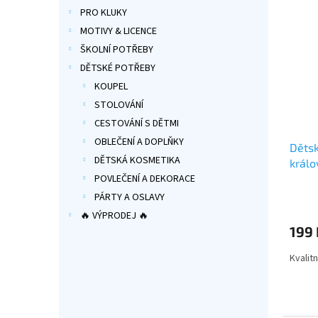
hvězdi
PRO KLUKY
MOTIVY & LICENCE
ŠKOLNÍ POTŘEBY
DĚTSKÉ POTŘEBY
KOUPEL
STOLOVÁNÍ
CESTOVÁNÍ S DĚTMI
OBLEČENÍ A DOPLŇKY
Dětsk
DĚTSKÁ KOSMETIKA
králo
POVLEČENÍ A DEKORACE
Průmě
PÁRTY A OSLAVY
hodno
🔥 VÝPRODEJ 🔥
produ
199 
je
5,0
Kvalit
z
5
hvězdi