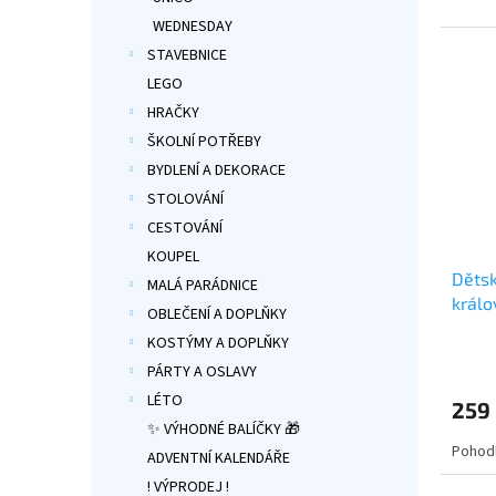
WEDNESDAY
STAVEBNICE
LEGO
HRAČKY
ŠKOLNÍ POTŘEBY
BYDLENÍ A DEKORACE
STOLOVÁNÍ
CESTOVÁNÍ
KOUPEL
Děts
MALÁ PARÁDNICE
králo
OBLEČENÍ A DOPLŇKY
dárko
KOSTÝMY A DOPLŇKY
Průmě
hodno
PÁRTY A OSLAVY
produ
LÉTO
259
je
✨ VÝHODNÉ BALÍČKY 🎁
5,0
Pohod
z
ADVENTNÍ KALENDÁŘE
5
! VÝPRODEJ !