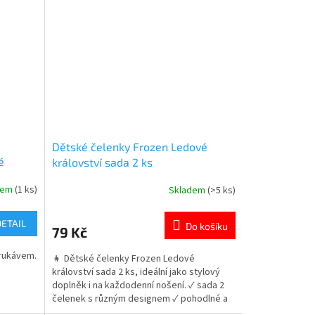
hvězdiček.
Dětské čelenky Frozen Ledové
é
království sada 2 ks
dem
(1 ks)
Skladem
(>5 ks)
Průměrné
hodnocení
produktu
DETAIL
Do košíku
79 Kč
je
5,0
 rukávem.
👧 Dětské čelenky Frozen Ledové
z
království sada 2 ks, ideální jako stylový
5
doplněk i na každodenní nošení. ✓ sada 2
hvězdiček.
čelenek s různým designem ✓ pohodlné a
elastické provedení ✓ oblíbený motiv