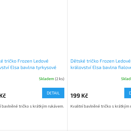
ček.
hvězdiček.
é tričko Frozen Ledové
Dětské tričko Frozen Ledové
vství Elsa bavlna tyrkysové
království Elsa bavlna fialov
Skladem
(2 ks)
Skla
rné
Průměrné
cení
hodnocení
ktu
produktu
DETAIL
Kč
199 Kč
je
5,0
ní bavlněné tričko s krátkým rukávem.
Kvalitní bavlněné tričko s krátkým
z
5
ček.
hvězdiček.