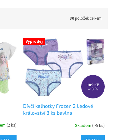
30
položek celkem
Výprodej
149 Kč
–13 %
Dívčí kalhotky Frozen 2 Ledové
království 3 ks bavlna
dem
(2 ks)
Skladem
(>5 ks)
Průměrné
hodnocení
produktu