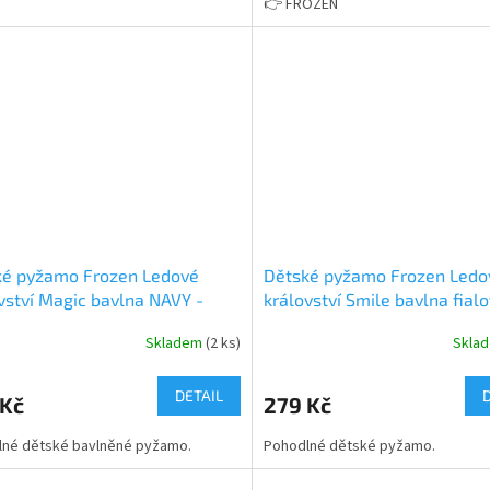
👉 FROZEN
ké pyžamo Frozen Ledové
Dětské pyžamo Frozen Ledo
vství Magic bavlna NAVY -
království Smile bavlna fial
vé balení
Skladem
(2 ks)
Skla
rné
Průměrné
cení
hodnocení
ktu
produktu
DETAIL
 Kč
279 Kč
je
5,0
lné dětské bavlněné pyžamo.
Pohodlné dětské pyžamo.
z
5