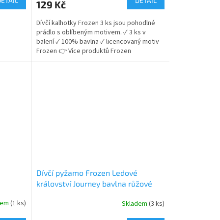
DETAIL
DETAIL
129 Kč
je
5,0
Dívčí kalhotky Frozen 3 ks jsou pohodlné
z
prádlo s oblíbeným motivem. ✓ 3 ks v
5
balení ✓ 100% bavlna ✓ licencovaný motiv
hvězdiček.
Frozen 👉 Více produktů Frozen
Dívčí pyžamo Frozen Ledové
království Journey bavlna růžové
dem
(1 ks)
Skladem
(3 ks)
Průměrné
hodnocení