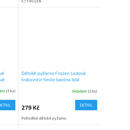
👉 FROZEN
vé
Dětské pyžamo Frozen Ledové
ové
království Smile bavlna bílé
dem
(3 ks)
Skladem
(2 ks)
Průměrné
hodnocení
produktu
DETAIL
DETAIL
279 Kč
je
5,0
Pohodlné dětské pyžamo.
z
5