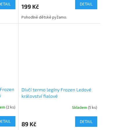
produktu
DETAIL
DETAIL
199 Kč
je
5,0
Pohodlné dětské pyžamo.
z
5
hvězdiček.
 Frozen
Dívčí termo legíny Frozen Ledové
ý
království fialové
dem
(2 ks)
Skladem
(5 ks)
Průměrné
hodnocení
produktu
DETAIL
DETAIL
89 Kč
je