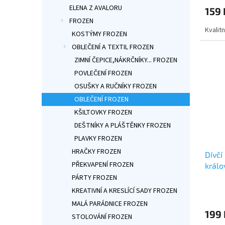
produ
ELENA Z AVALORU
159 
je
FROZEN
5,0
Kvalit
z
KOSTÝMY FROZEN
5
OBLEČENÍ A TEXTIL FROZEN
hvězdi
ZIMNÍ ČEPICE,NÁKRČNÍKY... FROZEN
POVLEČENÍ FROZEN
OSUŠKY A RUČNÍKY FROZEN
OBLEČENÍ FROZEN
KŠILTOVKY FROZEN
DEŠTNÍKY A PLÁŠTĚNKY FROZEN
PLAVKY FROZEN
HRAČKY FROZEN
Dívčí
PŘEKVAPENÍ FROZEN
králo
PÁRTY FROZEN
Průmě
KREATIVNÍ A KRESLÍCÍ SADY FROZEN
hodno
MALÁ PARÁDNICE FROZEN
produ
199 
je
STOLOVÁNÍ FROZEN