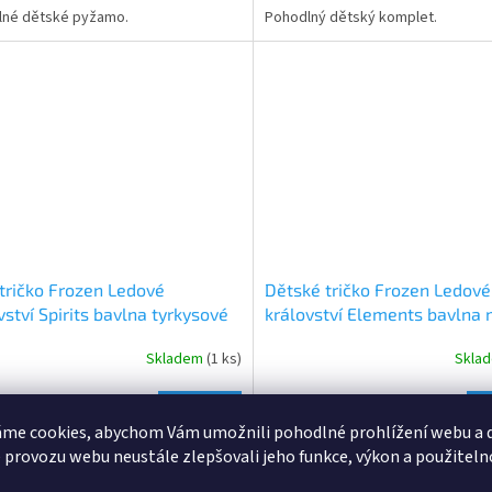
5,0
lné dětské pyžamo.
Pohodlný dětský komplet.
z
5
ček.
hvězdiček.
 tričko Frozen Ledové
Dětské tričko Frozen Ledové
vství Spirits bavlna tyrkysové
království Elements bavlna
Skladem
(1 ks)
Skla
rné
Průměrné
cení
hodnocení
ktu
produktu
DETAIL
Kč
169 Kč
je
me cookies, abychom Vám umožnili pohodlné prohlížení webu a d
5,0
 provozu webu neustále zlepšovali jeho funkce, výkon a použiteln
ní bavlněné tričko s krátkým rukávem.
Kvalitní bavlněné dívčí tričko s dl
z
rukávem.
5