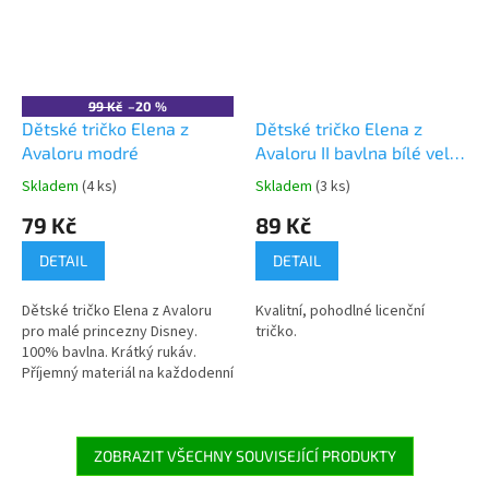
99 Kč
–20 %
Dětské tričko Elena z
Dětské tričko Elena z
Avaloru modré
Avaloru II bavlna bílé vel.
3 roky
Skladem
(4 ks)
Skladem
(3 ks)
Průměrné
Průměrné
hodnocení
hodnocení
79 Kč
89 Kč
produktu
produktu
je
je
DETAIL
DETAIL
5,0
5,0
z
z
Dětské tričko Elena z Avaloru
Kvalitní, pohodlné licenční
5
5
pro malé princezny Disney.
tričko.
hvězdiček.
hvězdiček.
100% bavlna. Krátký rukáv.
Příjemný materiál na každodenní
nošení. Dostupné ve více
velikostech. 👉 Více
produktů Elena z Avaloru
ZOBRAZIT VŠECHNY SOUVISEJÍCÍ PRODUKTY