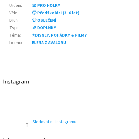
Určení
:
🎀 PRO HOLKY
Věk
:
🧒 Předškoláci (3–6 let)
Druh
:
👕 OBLEČENÍ
Typ
:
🧦 DOPLŇKY
Téma
:
⭐DISNEY, POHÁDKY & FILMY
Licence
:
ELENA Z AVALORU
Z
á
p
a
Instagram
t
í
Sledovat na Instagramu