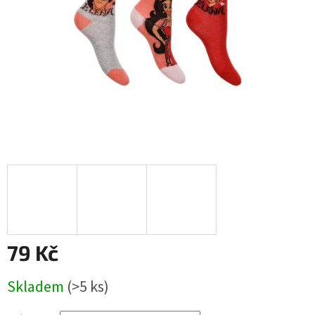
79 Kč
Měrná
Skladem
(>5 ks)
cena: