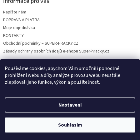
Informace pro vás
Napište nám
DOPRAVA A PLATBA
Moje objednávka
KONTAKTY
Obchodní podmínky – SUPER-HRACKY.CZ
Zásady ochrany osobních údajů e-shopu Super-hracky.cz
Používáme cookies, abychom Vám umožnili pohodlné
prohlížení webu a díky analýze provozu webu neustále
Instagram
zlepšovali jeho funkce, výkon a použitelnost.
Nastavení
Vytvořil Shoptet
Souhlasím
Copyright 2026
SUPER-HRACKY.CZ
. Všechna práva vyhrazena.