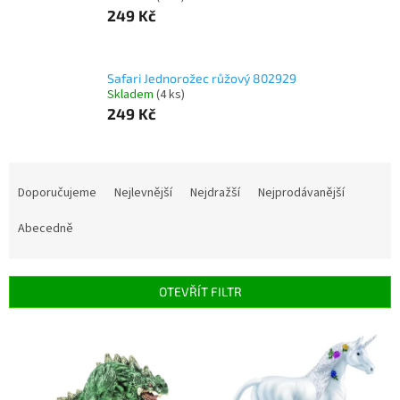
249 Kč
Safari Jednorožec růžový 802929
Skladem
(4 ks)
249 Kč
Ř
a
Doporučujeme
Nejlevnější
Nejdražší
Nejprodávanější
z
e
Abecedně
n
í
p
OTEVŘÍT FILTR
r
o
V
d
ý
u
p
k
i