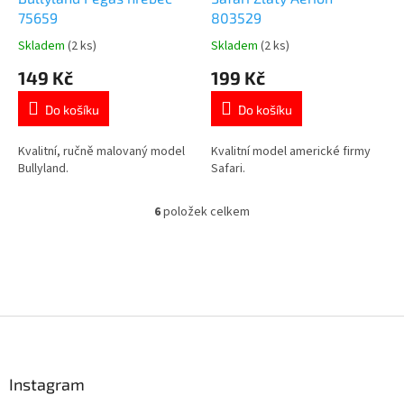
75659
803529
Skladem
(2 ks)
Skladem
(2 ks)
Průměrné
Průměrné
hodnocení
hodnocení
149 Kč
199 Kč
produktu
produktu
je
je
Do košíku
Do košíku
5,0
5,0
z
z
5
5
Kvalitní, ručně malovaný model
Kvalitní model americké firmy
hvězdiček.
hvězdiček.
Bullyland.
Safari.
6
položek celkem
O
v
l
á
d
a
c
Z
í
á
p
p
r
a
Instagram
v
t