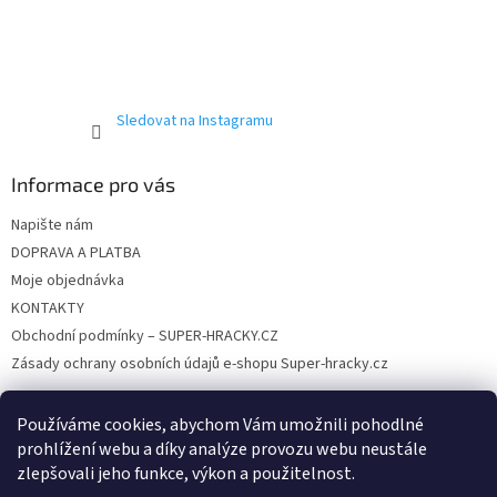
k
í
y
v
ý
p
i
Sledovat na Instagramu
s
u
Informace pro vás
Napište nám
DOPRAVA A PLATBA
Moje objednávka
KONTAKTY
Obchodní podmínky – SUPER-HRACKY.CZ
Zásady ochrany osobních údajů e-shopu Super-hracky.cz
Používáme cookies, abychom Vám umožnili pohodlné
prohlížení webu a díky analýze provozu webu neustále
Instagram
zlepšovali jeho funkce, výkon a použitelnost.