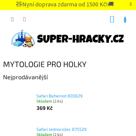
Přejít
🧸Nyní doprava zdarma od 1500 Kč!🚚
na
CZK
obsah
NÁKUP
KOŠÍK
MYTOLOGIE PRO HOLKY
Nejprodávanější
Safari Behemot 803829
Skladem
(2 ks)
369 Kč
Safari Jednorožec 875529
Skladem
(2 ks)