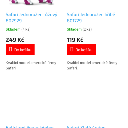
Safari Jednorožec růžový
Safari Jednorožec hříbě
802929
801729
Skladem
(4 ks)
Skladem
(2 ks)
Průměrné
Průměrné
hodnocení
hodnocení
249 Kč
119 Kč
produktu
produktu
je
je
Do košíku
Do košíku
5,0
5,0
z
z
5
5
Kvalitní model americké firmy
Kvalitní model americké firmy
hvězdiček.
hvězdiček.
Safari.
Safari.
Bullyland Pegas hřebec
Safari Zlatý Aerion