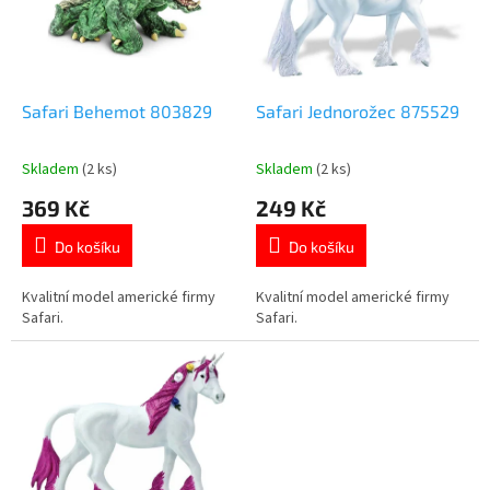
t
s
ů
p
r
o
d
Safari Behemot 803829
Safari Jednorožec 875529
u
k
Skladem
(2 ks)
Skladem
(2 ks)
Průměrné
Průměrné
t
hodnocení
hodnocení
369 Kč
249 Kč
ů
produktu
produktu
je
je
Do košíku
Do košíku
5,0
5,0
z
z
5
5
Kvalitní model americké firmy
Kvalitní model americké firmy
hvězdiček.
hvězdiček.
Safari.
Safari.