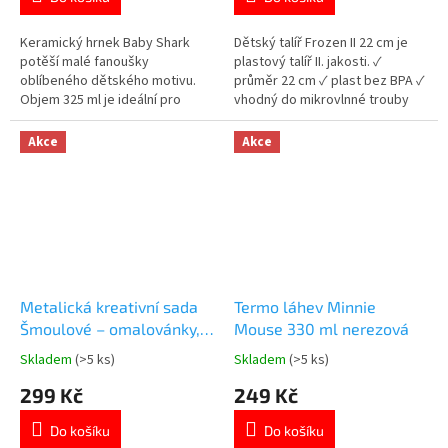
5,0
5,0
z
z
5
5
Keramický hrnek Baby Shark
Dětský talíř Frozen II 22 cm je
hvězdiček.
hvězdiček.
potěší malé fanoušky
plastový talíř II. jakosti. ✓
oblíbeného dětského motivu.
průměr 22 cm ✓ plast bez BPA ✓
Objem 325 ml je ideální pro
vhodný do mikrovlnné trouby
oblíbené teplé i studené nápoje.
👉 Více produktů Frozen
Kvalitní keramické provedení.
Akce
Akce
Vhodný do myčky nádobí i
mikrovlnné trouby. Oficiální
licence Baby Shark. 👉 Více
produktů s motivem Baby Shark
Metalická kreativní sada
Termo láhev Minnie
Šmoulové – omalovánky,
Mouse 330 ml nerezová
nálepky, pravítko v
Skladem
(>5 ks)
Skladem
(>5 ks)
Průměrné
Průměrné
krabičce
hodnocení
hodnocení
299 Kč
249 Kč
produktu
produktu
je
je
Do košíku
Do košíku
5,0
5,0