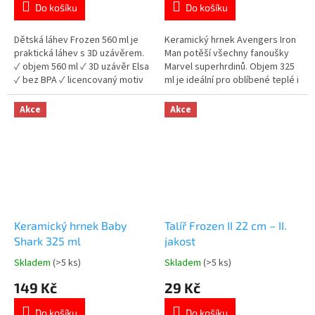
Do košíku
Do košíku
5,0
5,0
z
z
5
5
Dětská láhev Frozen 560 ml je
Keramický hrnek Avengers Iron
hvězdiček.
hvězdiček.
praktická láhev s 3D uzávěrem.
Man potěší všechny fanoušky
✓ objem 560 ml ✓ 3D uzávěr Elsa
Marvel superhrdinů. Objem 325
✓ bez BPA ✓ licencovaný motiv
ml je ideální pro oblíbené teplé i
Frozen 👉 Více produktů Frozen
studené nápoje.
Kvalitní keramické provedení.
Akce
Akce
Vhodný do myčky nádobí i
mikrovlnné trouby. Oficiální
licence Marvel Avengers. 👉
Více produktů s motivem
Avengers
Keramický hrnek Baby
Talíř Frozen II 22 cm – II.
Shark 325 ml
jakost
Skladem
(>5 ks)
Skladem
(>5 ks)
Průměrné
Průměrné
hodnocení
hodnocení
149 Kč
29 Kč
produktu
produktu
je
je
Do košíku
Do košíku