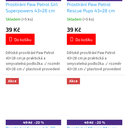
Prostírání Paw Patrol Girl
Prostírání Paw Patrol
Superpowers 43×28 cm
Rescue Pups 43×28 cm
Skladem
(>5 ks)
Skladem
(>5 ks)
Průměrné
Průměrné
hodnocení
hodnocení
39 Kč
39 Kč
produktu
produktu
je
je
Do košíku
Do košíku
5,0
5,0
z
z
5
5
Dětské prostírání Paw Patrol
Dětské prostírání Paw Patrol
hvězdiček.
hvězdiček.
43×28 cm je praktická a
43×28 cm je praktická a
omyvatelná podložka. ✓ rozměr
omyvatelná podložka. ✓ rozměr
43×28 cm ✓ plastové provedení
43×28 cm ✓ plastové provedení
✓ licencovaný motiv Paw Patrol
✓ licencovaný motiv Paw Patrol
👉 Více produktů Paw Patrol
👉 Více produktů Paw Patrol
Akce
Akce
49 Kč
–20 %
49 Kč
–20 %