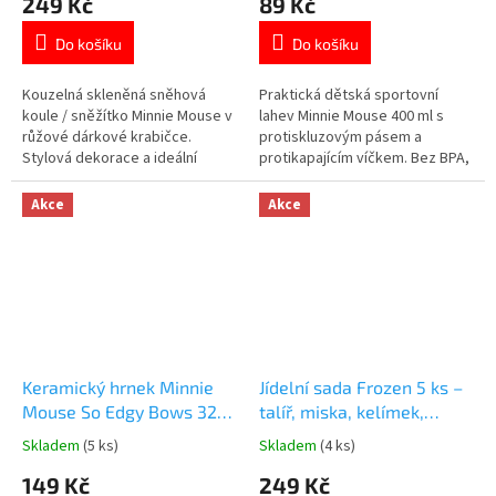
249 Kč
89 Kč
produktu
produktu
je
je
Do košíku
Do košíku
5,0
5,0
z
z
5
5
Kouzelná skleněná sněhová
Praktická dětská sportovní
hvězdiček.
hvězdiček.
koule / sněžítko Minnie Mouse v
lahev Minnie Mouse 400 ml s
růžové dárkové krabičce.
protiskluzovým pásem a
Stylová dekorace a ideální
protikapajícím víčkem. Bez BPA,
dárek pro fanoušky Disney. Více
ideální do školy i na cesty. Více
produktů s motivem
produktů s motivem
Akce
Akce
MINNIE 👉 zde
MINNIE 👉 zde
Keramický hrnek Minnie
Jídelní sada Frozen 5 ks –
Mouse So Edgy Bows 325
talíř, miska, kelímek,
ml
příbory
Skladem
(5 ks)
Skladem
(4 ks)
Průměrné
Průměrné
hodnocení
hodnocení
149 Kč
249 Kč
produktu
produktu