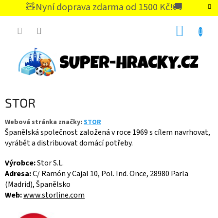
Přejít
🧸Nyní doprava zdarma od 1500 Kč!🚚
na
CZK
obsah
NÁKUP
KOŠÍK
STOR
Webová stránka značky:
STOR
Španělská společnost založená v roce 1969 s cílem navrhovat,
vyrábět a distribuovat domácí potřeby.
Výrobce:
Stor S.L.
Adresa:
C/ Ramón y Cajal 10, Pol. Ind. Once, 28980 Parla
(Madrid), Španělsko
Web:
www.storline.com