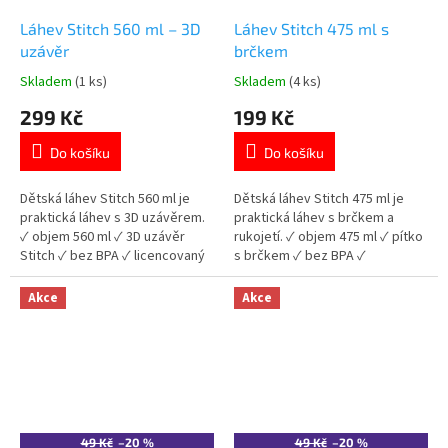
Láhev Stitch 560 ml – 3D
Láhev Stitch 475 ml s
uzávěr
brčkem
Skladem
(1 ks)
Skladem
(4 ks)
Průměrné
Průměrné
hodnocení
hodnocení
299 Kč
199 Kč
produktu
produktu
je
je
Do košíku
Do košíku
5,0
5,0
z
z
5
5
Dětská láhev Stitch 560 ml je
Dětská láhev Stitch 475 ml je
hvězdiček.
hvězdiček.
praktická láhev s 3D uzávěrem.
praktická láhev s brčkem a
✓ objem 560 ml ✓ 3D uzávěr
rukojetí. ✓ objem 475 ml ✓ pítko
Stitch ✓ bez BPA ✓ licencovaný
s brčkem ✓ bez BPA ✓
motiv Stitch 👉 Více produktů
licencovaný motiv Stitch 👉 Více
Stitch
produktů Stitch
Akce
Akce
49 Kč
–20 %
49 Kč
–20 %