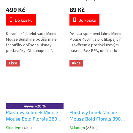
hodnocení
hodnocení
499 Kč
89 Kč
produktu
produktu
je
je
Do košíku
Do košíku
5,0
5,0
z
z
5
5
Keramická jídelní sada Minnie
Dětská sportovní lahev Minnie
hvězdiček.
hvězdiček.
Mouse Sunshine potěší malé
Mouse 400 ml s protikapajícím
fanoušky oblíbené Disney
uzávěrem a protiskluzovým
postavičky. Obsahuje talíř,
pásem. Bez BPA, ideální do
misku a hrnek o objemu 220
školy i na výlety. Více produktů s
ml.Kvalitní keramické
motivem MINNIE 👉 zde
Akce
Akce
provedení.Vhodná do myčky
nádobí i mikrovlnné
trouby.Oficiální licence Disney.
👉 Více produktů s motivem
Minnie Mouse
49 Kč
–20 %
Plastový kelímek Minnie
Plastový hrnek Minnie
Mouse Bold Florals 260
Mouse Bold Florals 390
ml
ml
Skladem
(4 ks)
Skladem
(>5 ks)
Průměrné
Průměrné