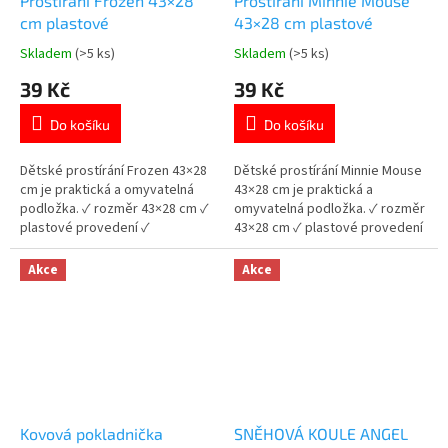
Prostírání Frozen 43×28
Prostírání Minnie Mouse
cm plastové
43×28 cm plastové
Skladem
(>5 ks)
Skladem
(>5 ks)
Průměrné
Průměrné
hodnocení
hodnocení
39 Kč
39 Kč
produktu
produktu
je
je
Do košíku
Do košíku
5,0
5,0
z
z
5
5
Dětské prostírání Frozen 43×28
Dětské prostírání Minnie Mouse
hvězdiček.
hvězdiček.
cm je praktická a omyvatelná
43×28 cm je praktická a
podložka. ✓ rozměr 43×28 cm ✓
omyvatelná podložka. ✓ rozměr
plastové provedení ✓
43×28 cm ✓ plastové provedení
licencovaný motiv Frozen 👉
✓ licencovaný motiv Minnie
Více produktů Frozen
Mouse 👉 Více produktů Minnie
Akce
Akce
Mouse
Kovová pokladnička
SNĚHOVÁ KOULE ANGEL