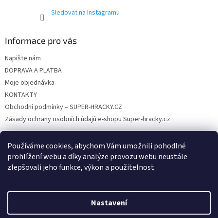
p
Sledovat na Instagramu
i
s
u
Informace pro vás
Napište nám
DOPRAVA A PLATBA
Moje objednávka
KONTAKTY
Obchodní podmínky – SUPER-HRACKY.CZ
Zásady ochrany osobních údajů e-shopu Super-hracky.cz
Používáme cookies, abychom Vám umožnili pohodlné
prohlížení webu a díky analýze provozu webu neustále
Instagram
zlepšovali jeho funkce, výkon a použitelnost.
Nastavení
Vytvořil Shoptet