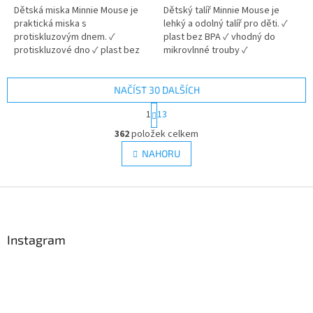
5
5
Dětská miska Minnie Mouse je
Dětský talíř Minnie Mouse je
hvězdiček.
hvězdiček.
praktická miska s
lehký a odolný talíř pro děti. ✓
protiskluzovým dnem. ✓
plast bez BPA ✓ vhodný do
protiskluzové dno ✓ plast bez
mikrovlnné trouby ✓
BPA ✓ licencovaný motiv Minnie
licencovaný motiv Minnie Mouse
Mouse 👉 Více produktů Minnie
👉 Více produktů Minnie Mouse
Mouse
NAČÍST 30 DALŠÍCH
S
1
13
t
O
r
362
položek celkem
v
á
l
NAHORU
n
á
k
d
o
v
Z
a
á
c
á
n
í
p
í
p
a
Instagram
r
t
v
í
k
y
v
ý