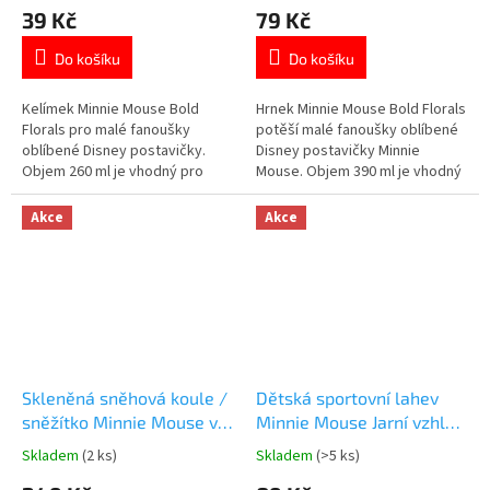
hodnocení
hodnocení
39 Kč
79 Kč
produktu
produktu
je
je
Do košíku
Do košíku
5,0
5,0
z
z
5
5
Kelímek Minnie Mouse Bold
Hrnek Minnie Mouse Bold Florals
hvězdiček.
hvězdiček.
Florals pro malé fanoušky
potěší malé fanoušky oblíbené
oblíbené Disney postavičky.
Disney postavičky Minnie
Objem 260 ml je vhodný pro
Mouse. Objem 390 ml je vhodný
dětské nápoje.Lehké a odolné
pro dětské nápoje. Lehké a
plastové provedení.Plast bez
odolné plastové provedení.
Akce
Akce
BPA je bezpečný pro běžné
Plast bez BPA je bezpečný pro
používání.Oficiální licence
běžné používání. Vhodný do
Disney. 👉 Více produktů s
mikrovlnné trouby. 👉 Více
motivem Minnie Mouse
produktů s motivem Minnie
Mouse
Skleněná sněhová koule /
Dětská sportovní lahev
sněžítko Minnie Mouse v
Minnie Mouse Jarní vzhled
dárkové krabičce | Stor
400 ml
Skladem
(2 ks)
Skladem
(>5 ks)
Průměrné
Průměrné
hodnocení
hodnocení