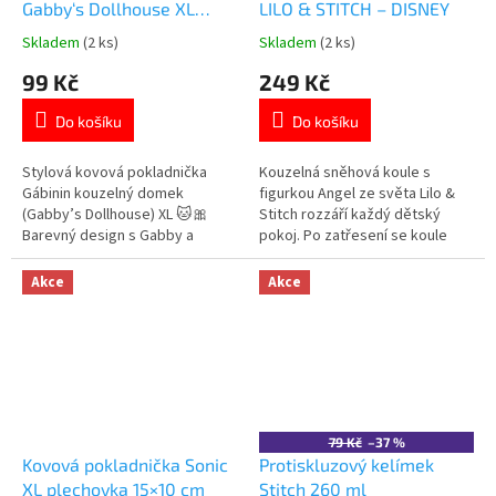
Gabby‘s Dollhouse XL
LILO & STITCH – DISNEY
plechovka 15×10 cm
Skladem
(2 ks)
Skladem
(2 ks)
Průměrné
Průměrné
hodnocení
hodnocení
99 Kč
249 Kč
produktu
produktu
je
je
Do košíku
Do košíku
5,0
5,0
z
z
5
5
Stylová kovová pokladnička
Kouzelná sněhová koule s
hvězdiček.
hvězdiček.
Gábinin kouzelný domek
figurkou Angel ze světa Lilo &
(Gabby’s Dollhouse) XL 🐱🎀
Stitch rozzáří každý dětský
Barevný design s Gabby a
pokoj. Po zatřesení se koule
kočičími kamarády, ideální pro
zaplní třpytivým „sněžením“ a
spoření mincí i bankovek. Více
vytvoří pohádkovou atmosféru.
Akce
Akce
produktů s motivem
Více produktů s
👉 GABBY'S DOLLHOUSE
motivem 👉 LILO A STITCH
79 Kč
–37 %
Kovová pokladnička Sonic
Protiskluzový kelímek
XL plechovka 15×10 cm
Stitch 260 ml