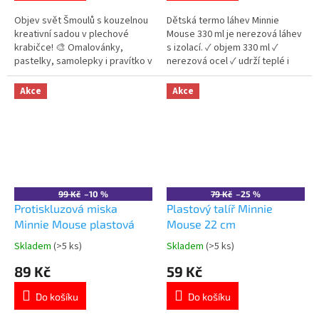
z
z
5
5
Objev svět Šmoulů s kouzelnou
Dětská termo láhev Minnie
hvězdiček.
hvězdiček.
kreativní sadou v plechové
Mouse 330 ml je nerezová láhev
krabičce! 🎨 Omalovánky,
s izolací. ✓ objem 330 ml ✓
pastelky, samolepky i pravítko v
nerezová ocel ✓ udrží teplé i
krásném kovovém boxu –
studené nápoje ✓ licencovaný
ideální dárek pro malé umělce a
motiv Minnie Mouse 👉 Více
Akce
Akce
fanoušky Šmoulů. 💙
produktů Minnie Mouse
Více 👉 KREATIVNÍCH PRODUKTŮ
99 Kč
–10 %
79 Kč
–25 %
Protiskluzová miska
Plastový talíř Minnie
Minnie Mouse plastová
Mouse 22 cm
Skladem
(>5 ks)
Skladem
(>5 ks)
Průměrné
Průměrné
hodnocení
hodnocení
89 Kč
59 Kč
produktu
produktu
je
je
Do košíku
Do košíku
5,0
5,0
z
z