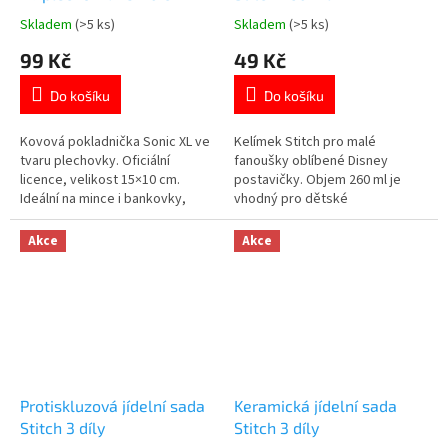
Skladem
(>5 ks)
Skladem
(>5 ks)
Průměrné
Průměrné
hodnocení
hodnocení
99 Kč
49 Kč
produktu
produktu
je
je
Do košíku
Do košíku
5,0
5,0
z
z
5
5
Kovová pokladnička Sonic XL ve
Kelímek Stitch pro malé
hvězdiček.
hvězdiček.
tvaru plechovky. Oficiální
fanoušky oblíbené Disney
licence, velikost 15×10 cm.
postavičky. Objem 260 ml je
Ideální na mince i bankovky,
vhodný pro dětské
skvělý dárek pro děti i
nápoje.Protiskluzové dno
fanoušky. Více produktů s
zvyšuje stabilitu při
Akce
Akce
motivem SONIC 👉 zde
stolování.Lehké a odolné
plastové provedení.Vhodný do
mikrovlnné trouby. 👉 Více
produktů s motivem Lilo & Stitch
Protiskluzová jídelní sada
Keramická jídelní sada
Stitch 3 díly
Stitch 3 díly