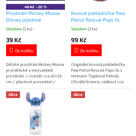
t
o
ů
49 Kč
–20 %
d
Prostírání Mickey Mouse
Kovová pokladnička Paw
u
Disney plastové
Patrol Rescue Pups XL
k
Skladem
(1 ks)
Skladem
(3 ks)
Průměrné
Průměrné
t
hodnocení
hodnocení
39 Kč
99 Kč
ů
produktu
produktu
je
je
Do košíku
Do košíku
5,0
5,0
z
z
5
5
Dětské prostírání Mickey Mouse
Originální kovová pokladnička
hvězdiček.
hvězdiček.
je praktické a omyvatelné
Paw Patrol Rescue Pups XL s
prostírání. ✓ rozměr cca 42×29
motivem Tlapkové Patroly.
cm ✓ plastové provedení ✓
Oficiální licence, velikost cca
licencovaný motiv Mickey
15×10 cm. Více produktů s
Mouse 👉 Více produktů Mickey
motivem 👉 TLAPKOVÉ
Akce
Akce
Mouse
PATROLY