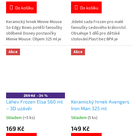
je
je
Do košíku
Do košíku
5,0
5,0
z
z
5
5
Keramický hrnek Minnie Mouse
Jídelní sada Frozen pro malé
hvězdiček.
hvězdiček.
So Edgy Bows potěší fanoušky
fanoušky Ledového království.
oblíbené Disney postavičky
Obsahuje 5 dílů pro dětské
Minnie Mouse. Objem 325 ml je
stolování.Plast bez BPA je
ideální pro oblíbené teplé i
bezpečný pro běžné
studené nápoje. Kvalitní
používání.Lehké a odolné
Akce
Akce
keramické provedení. Vhodný
provedení.Vhodná do
do myčky nádobí i mikrovlnné
mikrovlnné trouby. 👉 Více
trouby. Oficiální licence Disney
produktů s motivem Frozen
Minnie Mouse. 👉 Více produktů
s...
259 Kč
–34 %
Láhev Frozen Elsa 560 ml
Keramický hrnek Avengers
– 3D uzávěr
Iron Man 325 ml
Skladem
(>5 ks)
Skladem
(5 ks)
Průměrné
Průměrné
hodnocení
hodnocení
169 Kč
149 Kč
produktu
produktu
je
je