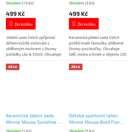
Skladem
(>5 ks)
Skladem
(3 ks)
Průměrné
Průměrné
hodnocení
hodnocení
499 Kč
499 Kč
produktu
produktu
je
je
Do košíku
Do košíku
5,0
5,0
z
z
5
5
Jídelní sada Stitch zpříjemní
Keramická jídelní sada Stitch
hvězdiček.
hvězdiček.
dětem každé stolování s
potěší malé fanoušky oblíbené
oblíbeným motivem z Disney
Disney postavičky. Obsahuje
pohádky Lilo & Stitch. Obsahuje
talíř, misku a hrnek o objemu 220
talíř, misku a kelímek.
ml. Kvalitní keramické
Protiskluzové dno pro větší
provedení. Vhodná do myčky
Akce
Akce
stabilitu při jídle. Plast bez BPA
nádobí i mikrovlnné trouby.
je bezpečný pro běžné
Oficiální licence Disney. 👉 Více
používání. Vhodné do
produktů s motivem Lilo & Stitch
mikrovlnné trouby. 👉 Více
produktů s motivem...
Keramická jídelní sada
Dětská sportovní lahev
Minnie Mouse Sunshine 3
Minnie Mouse Bold Florals
díly
400 ml | Stor
Skladem
(1 ks)
Skladem
(5 ks)
Průměrné
Průměrné