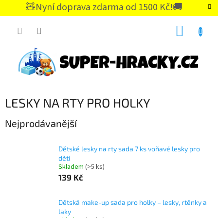
Přejít
🧸Nyní doprava zdarma od 1500 Kč!🚚
na
CZK
obsah
NÁKUP
KOŠÍK
LESKY NA RTY PRO HOLKY
Nejprodávanější
Dětské lesky na rty sada 7 ks voňavé lesky pro
děti
Skladem
(>5 ks)
139 Kč
Dětská make-up sada pro holky – lesky, rtěnky a
laky