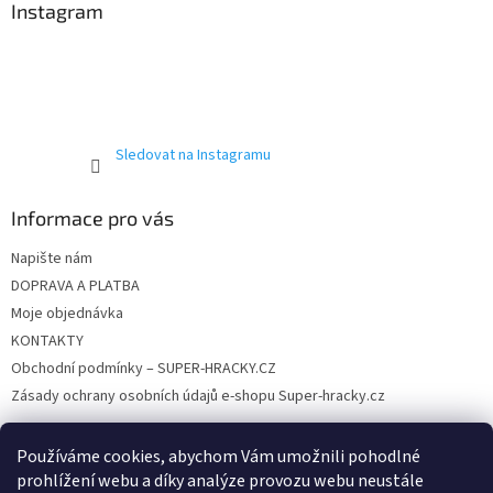
a
Instagram
v
t
k
í
y
v
ý
p
i
Sledovat na Instagramu
s
u
Informace pro vás
Napište nám
DOPRAVA A PLATBA
Moje objednávka
KONTAKTY
Obchodní podmínky – SUPER-HRACKY.CZ
Zásady ochrany osobních údajů e-shopu Super-hracky.cz
Používáme cookies, abychom Vám umožnili pohodlné
prohlížení webu a díky analýze provozu webu neustále
Instagram