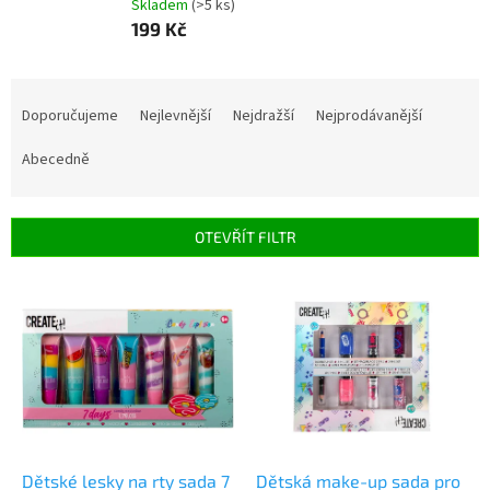
Skladem
(>5 ks)
199 Kč
Ř
a
Doporučujeme
Nejlevnější
Nejdražší
Nejprodávanější
z
e
Abecedně
n
í
p
OTEVŘÍT FILTR
r
o
V
d
ý
u
p
k
i
t
s
ů
p
r
o
d
Dětské lesky na rty sada 7
Dětská make-up sada pro