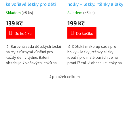
u
ks voňavé lesky pro děti
holky – lesky, rtěnky a laky
k
Skladem
(>5 ks)
Skladem
(>5 ks)
Průměrné
Průměrné
t
hodnocení
hodnocení
139 Kč
199 Kč
ů
produktu
produktu
je
je
Do košíku
Do košíku
5,0
4,7
z
z
5
5
💄 Barevná sada dětských lesků
💄 Dětská make-up sada pro
hvězdiček.
hvězdiček.
na rty s různými vůněmi pro
holky – lesky, rtěnky a laky,
každý den v týdnu. Balení
ideální pro malé parádnice na
obsahuje 7 voňavých lesků na
první líčení. ✓ obsahuje lesky na
rty, například meloun, bubble
rty, rtěnky, laky i tužky na oči ✓
gum nebo vanilku. 🍉🍬 👉 Více
vše ve dvou barevných
2
položek celkem
O
produktů pro holky
variantách ✓ baleno v dárkové
v
krabičce 👉 Více produktů pro
l
malé parádnice
á
d
a
c
Z
í
á
p
p
r