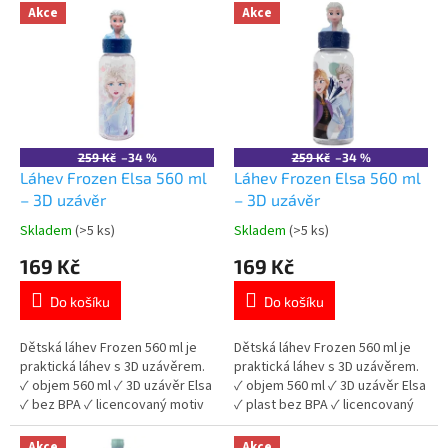
V
Akce
Akce
d
ý
u
p
k
i
t
s
ů
p
r
o
259 Kč
–34 %
259 Kč
–34 %
d
Láhev Frozen Elsa 560 ml
Láhev Frozen Elsa 560 ml
u
– 3D uzávěr
– 3D uzávěr
k
Skladem
(>5 ks)
Skladem
(>5 ks)
Průměrné
Průměrné
t
hodnocení
hodnocení
169 Kč
169 Kč
ů
produktu
produktu
je
je
Do košíku
Do košíku
5,0
5,0
z
z
5
5
Dětská láhev Frozen 560 ml je
Dětská láhev Frozen 560 ml je
hvězdiček.
hvězdiček.
praktická láhev s 3D uzávěrem.
praktická láhev s 3D uzávěrem.
✓ objem 560 ml ✓ 3D uzávěr Elsa
✓ objem 560 ml ✓ 3D uzávěr Elsa
✓ bez BPA ✓ licencovaný motiv
✓ plast bez BPA ✓ licencovaný
Frozen 👉 Více produktů Frozen
motiv Frozen 👉 Více produktů
Frozen
Akce
Akce