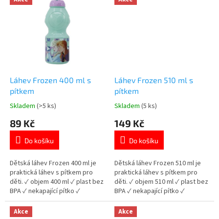
Láhev Frozen 400 ml s
Láhev Frozen 510 ml s
pítkem
pítkem
Skladem
(>5 ks)
Skladem
(5 ks)
Průměrné
Průměrné
hodnocení
hodnocení
89 Kč
149 Kč
produktu
produktu
je
je
Do košíku
Do košíku
5,0
5,0
z
z
5
5
Dětská láhev Frozen 400 ml je
Dětská láhev Frozen 510 ml je
hvězdiček.
hvězdiček.
praktická láhev s pítkem pro
praktická láhev s pítkem pro
děti. ✓ objem 400 ml ✓ plast bez
děti. ✓ objem 510 ml ✓ plast bez
BPA ✓ nekapající pítko ✓
BPA ✓ nekapající pítko ✓
licencovaný motiv Frozen 👉
licencovaný motiv Frozen 👉
Více produktů Frozen
Více produktů Frozen
Akce
Akce