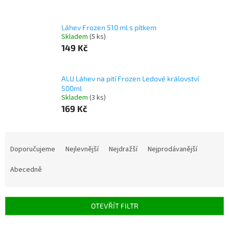
Láhev Frozen 510 ml s pítkem
Skladem
(5 ks)
149 Kč
ALU Láhev na pití Frozen Ledové království
500ml
Skladem
(3 ks)
169 Kč
Ř
a
Doporučujeme
Nejlevnější
Nejdražší
Nejprodávanější
z
e
Abecedně
n
í
p
OTEVŘÍT FILTR
r
o