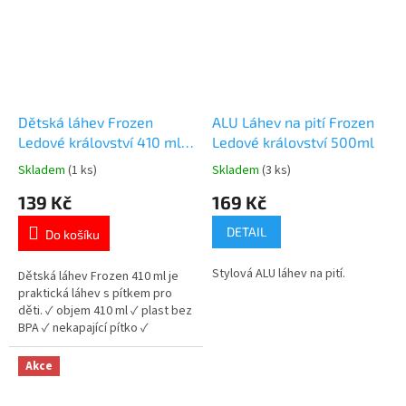
Dětská láhev Frozen
ALU Láhev na pití Frozen
Ledové království 410 ml s
Ledové království 500ml
pítkem
Skladem
(1 ks)
Skladem
(3 ks)
Průměrné
Průměrné
hodnocení
hodnocení
139 Kč
169 Kč
produktu
produktu
je
je
DETAIL
Do košíku
5,0
5,0
z
z
Stylová ALU láhev na pití.
5
5
Dětská láhev Frozen 410 ml je
hvězdiček.
hvězdiček.
praktická láhev s pítkem pro
děti. ✓ objem 410 ml ✓ plast bez
BPA ✓ nekapající pítko ✓
licencovaný motiv Frozen 👉
Více produktů Frozen
Akce