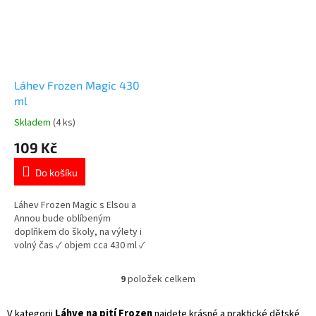
Láhev Frozen Magic 430
ml
Skladem
(4 ks)
Průměrné
hodnocení
109 Kč
produktu
je
Do košíku
5,0
z
5
Láhev Frozen Magic s Elsou a
hvězdiček.
Annou bude oblíbeným
doplňkem do školy, na výlety i
volný čas ✓ objem cca 430 ml ✓
nekapající zavíratelné pítko ✓
protiskluzové provedení ✓
9
položek celkem
O
oficiální licence Disney Frozen
v
👉 Více produktů Frozen
l
V kategorii
Láhve na pití Frozen
najdete krásné a praktické dětské