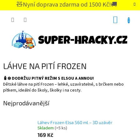
Přejít
🧸Nyní doprava zdarma od 1500 Kč!🚚
na
CZK
obsah
NÁKUP
KOŠÍK
LÁHVE NA PITÍ FROZEN
🧴❄️ DODRŽUJ PITNÝ REŽIM S ELSOU A ANNOU!
Dětské láhve na pití Frozen – lehké, uzavíratelné, s brčkem nebo
pítkem, ideální do školy, školky i na cesty.
Nejprodávanější
Láhev Frozen Elsa 560 ml – 3D uzávěr
Skladem
(>5 ks)
169 Kč