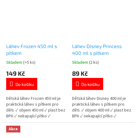
Láhev Frozen 450 ml s
Láhev Disney Princess
pítkem
400 ml s pítkem
Skladem
(>5 ks)
Skladem
(2 ks)
Průměrné
Průměrné
hodnocení
hodnocení
149 Kč
89 Kč
produktu
produktu
je
je
Do košíku
Do košíku
5,0
5,0
z
z
5
5
Dětská láhev Frozen 450 ml je
Dětská láhev Disney 400 ml je
hvězdiček.
hvězdiček.
praktická láhev s pítkem pro
praktická láhev s pítkem pro
děti. ✓ objem 450 ml ✓ plast bez
děti. ✓ objem 400 ml ✓ plast bez
BPA ✓ nekapající pítko ✓
BPA ✓ nekapající pítko ✓
licencovaný motiv Frozen 👉
licencovaný motiv Disney 👉
Více produktů Frozen
Více produktů Minnie 👉 Více
Akce
produktů Frozen