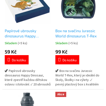
k
i
t
s
ů
p
r
o
d
Papírové ubrousky
Box na svačinu Jurassic
u
dinosaurus Happy
World dinosaurus T-Rex
k
Dinosaur 33 × 33 cm 20 ks
Skladem
(>5 ks)
Skladem
(>5 ks)
Průměrné
Průměrné
t
hodnocení
hodnocení
59 Kč
99 Kč
ů
produktu
produktu
je
je
Do košíku
Do košíku
5,0
5,0
z
z
5
5
🦖 Papírové ubrousky
🦖 Box na svačinu Jurassic
hvězdiček.
hvězdiček.
dinosaurus Happy Dinosaur,
World T-Rex, který je ideální do
které zpestří každou dětskou
školy, školky i na výlety. ✓
oslavu i stolování. ✓ 20 ubrousků
pevný plastový box s kvalitním
v balení ✓ velikost 33 × 33 cm
zavíráním ✓ motiv Jurassic
(rozložené) ✓ ideální na párty s
World s T-Rexem ✓ ideální na
Akce
motivem dinosaurů 👉 Více
svačinu pro děti 👉 Více
produktů s motivem dinosaurů
produktů s motivem dinosaurů