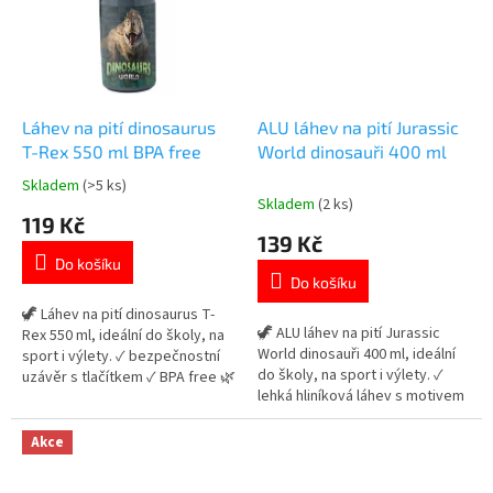
Láhev na pití dinosaurus
ALU láhev na pití Jurassic
T-Rex 550 ml BPA free
World dinosauři 400 ml
Skladem
(>5 ks)
Průměrné
Skladem
(2 ks)
hodnocení
119 Kč
produktu
139 Kč
je
Do košíku
5,0
Do košíku
z
5
🦖 Láhev na pití dinosaurus T-
🦖 ALU láhev na pití Jurassic
hvězdiček.
Rex 550 ml, ideální do školy, na
World dinosauři 400 ml, ideální
sport i výlety. ✓ bezpečnostní
do školy, na sport i výlety. ✓
uzávěr s tlačítkem ✓ BPA free 🌿
lehká hliníková láhev s motivem
– zdravotně nezávadný materiál
Jurassic World ✓ uzavíratelné
✓ ideální láhev pro děti 👉 Více
silikonové pítko ✓ ideální láhev
produktů s motivem dinosaurů
Akce
pro děti 👉 Více produktů s
motivem dinosaurů