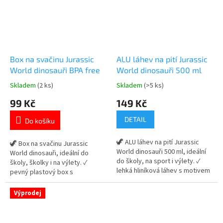
Box na svačinu Jurassic
ALU láhev na pití Jurassic
World dinosauři BPA free
World dinosauři 500 ml
Skladem
(2 ks)
Skladem
(>5 ks)
Průměrné
Průměrné
hodnocení
hodnocení
99 Kč
149 Kč
produktu
produktu
je
je
DETAIL
Do košíku
5,0
4,8
z
z
🦖 ALU láhev na pití Jurassic
5
5
🦖 Box na svačinu Jurassic
World dinosauři 500 ml, ideální
hvězdiček.
hvězdiček.
World dinosauři, ideální do
do školy, na sport i výlety. ✓
školy, školky i na výlety. ✓
lehká hliníková láhev s motivem
pevný plastový box s
Jurassic World ✓ uzavíratelné
bezpečným zavíráním ✓ BPA
pítko ✓ ideální láhev pro děti 👉
free 🌿 – zdravotně nezávadný
Výprodej
Více produktů s motivem
materiál ✓ ideální na svačinu pro
dinosaurů
děti 👉 Více produktů s
motivem dinosaurů