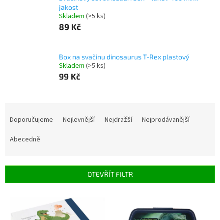
jakost
Skladem
(>5 ks)
89 Kč
Box na svačinu dinosaurus T-Rex plastový
Skladem
(>5 ks)
99 Kč
Ř
a
Doporučujeme
Nejlevnější
Nejdražší
Nejprodávanější
z
e
Abecedně
n
í
p
OTEVŘÍT FILTR
r
o
V
d
ý
u
p