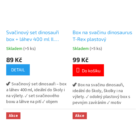
Svačinový set dinosauři
Box na svačinu dinosaurus
box + láhev 400 ml II.
T-Rex plastový
jakost
Skladem
(>5 ks)
Skladem
(>5 ks)
Průměrné
Průměrné
hodnocení
hodnocení
89 Kč
99 Kč
produktu
produktu
je
je
DETAIL
Do košíku
5,0
5,0
z
z
🦖 Svačinový set dinosauři – box
5
5
🦖 Box na svačinu dinosauři,
a láhev 400 ml, ideální do školy i
hvězdiček.
hvězdiček.
ideální do školy, školky i na
na výlety. ✓ set svačinového
výlety. ✓ odolný plastový box s
boxu a láhve na pití ✓ objem
pevným zavíráním ✓ motiv
láhve 400 ml ✓ II. jakost – drobná
dinosaurů pro děti ✓ ideální na
vada zavírání boxu 👉 Více
každodenní svačinu 👉 Více
Akce
Akce
produktů s motivem dinosaurů
produktů s motivem dinosaurů