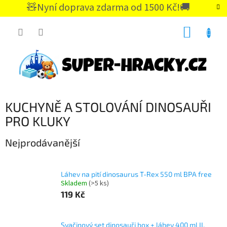
Přejít
🧸Nyní doprava zdarma od 1500 Kč!🚚
na
CZK
obsah
NÁKUP
KOŠÍK
KUCHYNĚ A STOLOVÁNÍ DINOSAUŘI
PRO KLUKY
Nejprodávanější
Láhev na pití dinosaurus T-Rex 550 ml BPA free
Skladem
(>5 ks)
119 Kč
Svačinový set dinosauři box + láhev 400 ml II.