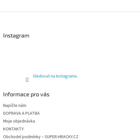
a
c
í
Z
p
á
r
p
v
a
Instagram
k
t
y
í
v
ý
p
i
s
Sledovat na Instagramu
u
Informace pro vás
Napište nám
DOPRAVA A PLATBA
Moje objednávka
KONTAKTY
Obchodní podmínky – SUPER-HRACKY.CZ