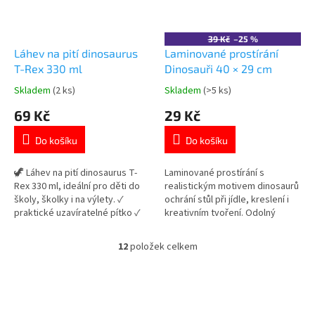
39 Kč
–25 %
Láhev na pití dinosaurus
Laminované prostírání
T-Rex 330 ml
Dinosauři 40 × 29 cm
Skladem
(2 ks)
Skladem
(>5 ks)
Průměrné
Průměrné
hodnocení
hodnocení
69 Kč
29 Kč
produktu
produktu
je
je
Do košíku
Do košíku
5,0
4,9
z
z
5
5
🦖 Láhev na pití dinosaurus T-
Laminované prostírání s
hvězdiček.
hvězdiček.
Rex 330 ml, ideální pro děti do
realistickým motivem dinosaurů
školy, školky i na výlety. ✓
ochrání stůl při jídle, kreslení i
praktické uzavíratelné pítko ✓
kreativním tvoření. Odolný
kompaktní velikost pro děti ✓
omyvatelný povrch se snadno
ideální láhev na každodenní
čistí vlhkým hadříkem. Skvělý
12
položek celkem
O
použití 👉 Více produktů s
doplněk pro všechny malé
v
motivem dinosaurů
milovníky dinosaurů. Vhodné pro
l
každodenní používání doma i ve
á
škole. 👉 Více produktů s
d
motivem...