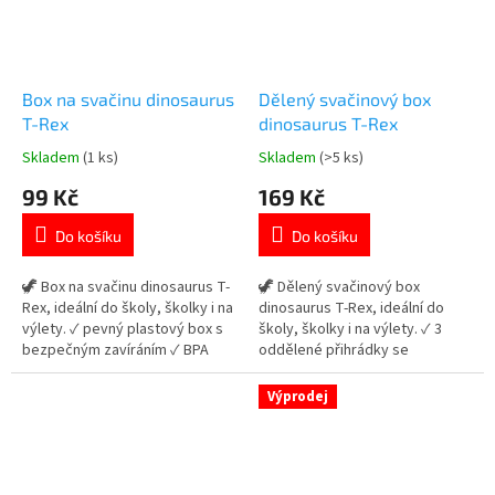
Box na svačinu dinosaurus
Dělený svačinový box
T-Rex
dinosaurus T-Rex
Skladem
(1 ks)
Skladem
(>5 ks)
Průměrné
Průměrné
hodnocení
hodnocení
99 Kč
169 Kč
produktu
produktu
je
je
Do košíku
Do košíku
5,0
5,0
z
z
5
5
🦖 Box na svačinu dinosaurus T-
🦖 Dělený svačinový box
hvězdiček.
hvězdiček.
Rex, ideální do školy, školky i na
dinosaurus T-Rex, ideální do
výlety. ✓ pevný plastový box s
školy, školky i na výlety. ✓ 3
bezpečným zavíráním ✓ BPA
oddělené přihrádky se
free 🌿– zdravotně nezávadný
samostatným uzavíráním ✓ BPA
materiál ✓ ideální na svačinu pro
free 🌿 – zdravotně nezávadný
Výprodej
děti 👉 Více produktů s
materiál ✓ ideální na svačinu pro
motivem dinosaurů
děti 👉 Více produktů s
motivem dinosaurů