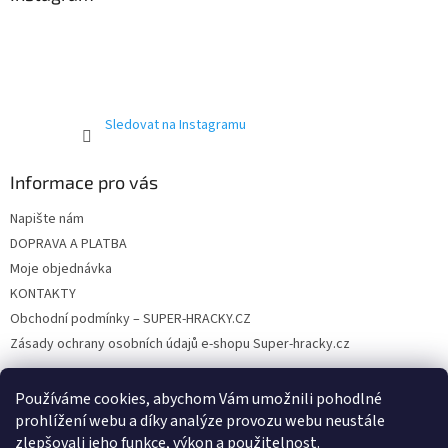
t
í
Sledovat na Instagramu
Informace pro vás
Napište nám
DOPRAVA A PLATBA
Moje objednávka
KONTAKTY
Obchodní podmínky – SUPER-HRACKY.CZ
Zásady ochrany osobních údajů e-shopu Super-hracky.cz
Používáme cookies, abychom Vám umožnili pohodlné
prohlížení webu a díky analýze provozu webu neustále
Instagram
zlepšovali jeho funkce, výkon a použitelnost.