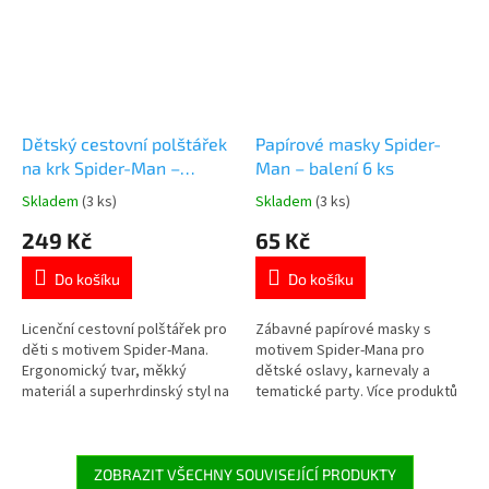
Dětský cestovní polštářek
Papírové masky Spider-
na krk Spider-Man –
Man – balení 6 ks
Marvel licence
Skladem
(3 ks)
Skladem
(3 ks)
Průměrné
Průměrné
hodnocení
hodnocení
249 Kč
65 Kč
produktu
produktu
je
je
Do košíku
Do košíku
5,0
5,0
z
z
5
5
Licenční cestovní polštářek pro
Zábavné papírové masky s
hvězdiček.
hvězdiček.
děti s motivem Spider-Mana.
motivem Spider‑Mana pro
Ergonomický tvar, měkký
dětské oslavy, karnevaly a
materiál a superhrdinský styl na
tematické party. Více produktů
cesty autem i letadlem.
s motivem 👉 SPIDERMAN
Prohlédněte si další Spider-Man
produkty👉 zde
ZOBRAZIT VŠECHNY SOUVISEJÍCÍ PRODUKTY