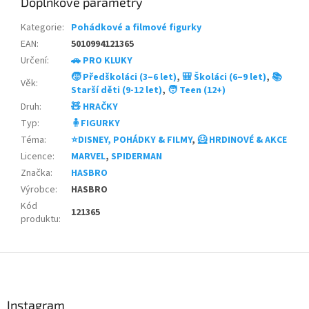
Doplňkové parametry
Kategorie
:
Pohádkové a filmové figurky
EAN
:
5010994121365
Určení
:
🚗 PRO KLUKY
🧒 Předškoláci (3–6 let)
,
🎒 Školáci (6–9 let)
,
📚
Věk
:
Starší děti (9-12 let)
,
🧑 Teen (12+)
Druh
:
🧸 HRAČKY
Typ
:
🧍FIGURKY
Téma
:
⭐DISNEY, POHÁDKY & FILMY
,
🦸 HRDINOVÉ & AKCE
Licence
:
MARVEL
,
SPIDERMAN
Značka
:
HASBRO
Výrobce
:
HASBRO
Kód
121365
produktu
:
Z
á
p
a
Instagram