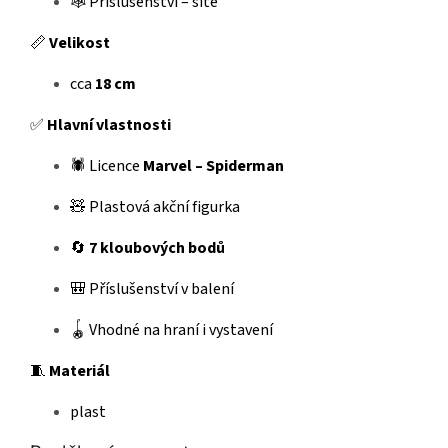
🕸️ Příslušenství – sítě
📏
Velikost
cca
18 cm
✅
Hlavní vlastnosti
🕷️ Licence
Marvel – Spiderman
🧸 Plastová akční figurka
🔄
7 kloubových bodů
🎒 Příslušenství v balení
🪀 Vhodné na hraní i vystavení
🧵
Materiál
plast