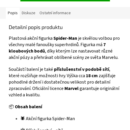
Popis
Diskuze
Ostatní informace
Detailní popis produktu
Plastová akční figurka
Spider-Man
je skvělou volbou pro
všechny malé fanoušky superhrdinů. Figurka má
7
kloubových bodů
, díky kterým lze nastavovat různé
akční pózy a přehrávat oblíbené scény ze světa Marvelu.
Součástí balení je také
příslušenství v podobě sítí
,
které rozšiřuje možnosti hry. Výška cca
18 cm
zajišťuje
pohodlné držení i dostatečnou velikost pro detailní
zpracování. Oficiální licence
Marvel
garantuje originální
vzhled a kvalitu.
📦
Obsah balení
🕷️ Akční figurka Spider-Man