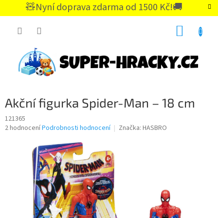
Přejít
🧸Nyní doprava zdarma od 1500 Kč!🚚
na
CZK
obsah
NÁKUP
KOŠÍK
Akční figurka Spider-Man – 18 cm
121365
Průměrné
2 hodnocení
Podrobnosti hodnocení
Značka:
HASBRO
hodnocení
produktu
je
5,0
z
5
hvězdiček.