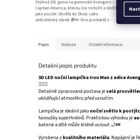
Stylová XXL guma na gumování Avengers –
Plastová
z
z
Captain America, kterou lze rozložit a složit
velikosti
5
5
Nast
jako puzzle. Skvělá do školy i jako
sběrate
hvězdiček.
hvězdič
sběratelský dárek 🎁✏️ Více produktů s
🦸‍♂️ Ví
motivem 👉 AVENGERS
Popis
Diskuze
Ostatní informace
Detailní popis produktu
3D LED noční lampička
Iron Man
z edice Aven
🦸‍♂️✨
Detailně zpracovaná postava je
celá prosvětl
uklidňující atmosféru před usnutím.
Lampička je ideální jako
noční světlo k postýl
fanoušky superhrdinů. Praktickou výhodou je
au
baterie a dítě může klidně usnout 🌙💤
Vyrobena z
kvalitního materiálu
. Napájení je 