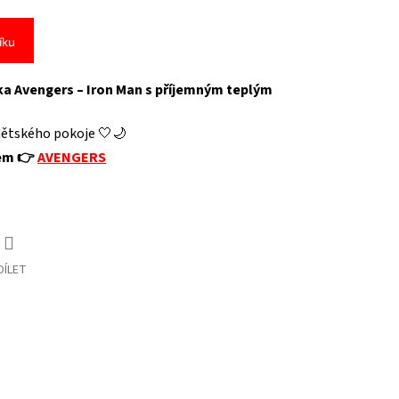
íku
ka Avengers – Iron Man s příjemným teplým
 dětského pokoje 🤍🌙
vem 👉
AVENGERS
DÍLET