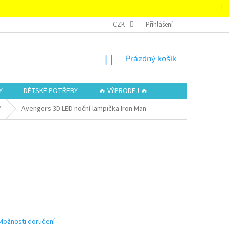
TAKTY
OBCHODNÍ PODMÍNKY – SUPER-HRACKY.CZ
CZK
Přihlášení
ZÁSADY OCHRAN
NÁKUPNÍ
Prázdný košík
KOŠÍK
Y
DĚTSKÉ POTŘEBY
🔥 VÝPRODEJ 🔥
Y
Avengers 3D LED noční lampička Iron Man
Možnosti doručení