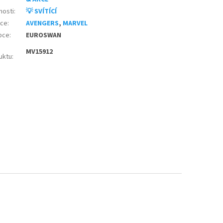
nosti
:
💡 SVÍTÍCÍ
nce
:
AVENGERS
,
MARVEL
bce
:
EUROSWAN
MV15912
uktu
: