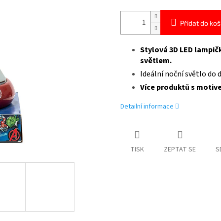
Přidat do koš
Stylová 3D LED lampič
světlem.
Ideální noční světlo do
Více produktů s moti
Detailní informace
TISK
ZEPTAT SE
S