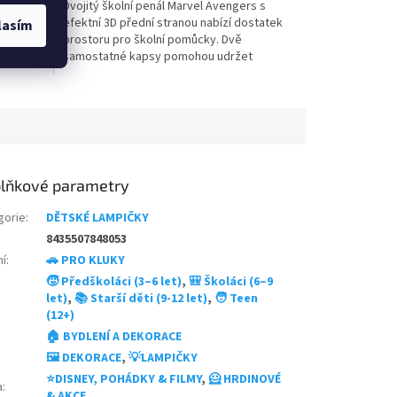
erica s
Dvojitý školní penál Marvel Avengers s
z
ek,
efektní 3D přední stranou nabízí dostatek
5
lasím
o děti
prostoru pro školní pomůcky. Dvě
hvězdiček.
samostatné kapsy pomohou udržet
pastelky, pera i další potřeby přehledně
uspořádané. Praktické poutko usnadňuje
přenášení. Oficiální licence Marvel. 👉 Více
produktů s motivem...
lňkové parametry
gorie
:
DĚTSKÉ LAMPIČKY
8435507848053
ní
:
🚗 PRO KLUKY
🧒 Předškoláci (3–6 let)
,
🎒 Školáci (6–9
let)
,
📚 Starší děti (9-12 let)
,
🧑 Teen
(12+)
🏠 BYDLENÍ A DEKORACE
🖼️ DEKORACE
,
💡LAMPIČKY
⭐DISNEY, POHÁDKY & FILMY
,
🦸 HRDINOVÉ
a
:
& AKCE