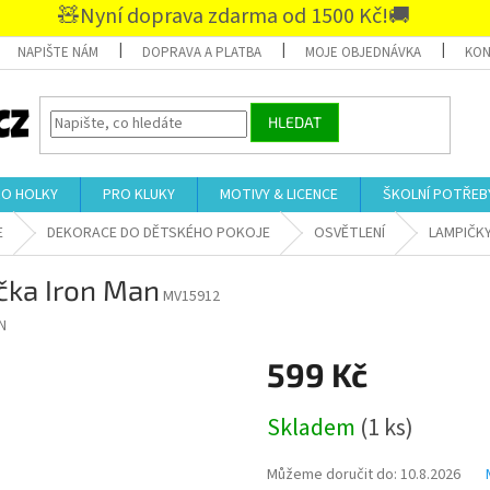
🧸Nyní doprava zdarma od 1500 Kč!🚚
NAPIŠTE NÁM
DOPRAVA A PLATBA
MOJE OBJEDNÁVKA
KON
HLEDAT
RO HOLKY
PRO KLUKY
MOTIVY & LICENCE
ŠKOLNÍ POTŘEB
E
DEKORACE DO DĚTSKÉHO POKOJE
OSVĚTLENÍ
LAMPIČK
čka Iron Man
MV15912
N
599 Kč
Měrná
Skladem
(1 ks)
cena:
Můžeme doručit do:
10.8.2026