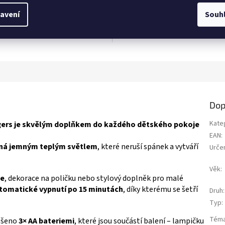
Dětská kšiltovka Marvel Captain Am
 akční figurka Captain America o
z
vyšívaným logem. Nastavitelný pás
 cca 9 cm. Ideální na hraní i jako
5
avení
Souh
velikost 52 cm – vhodná přibližně pr
lský doplněk pro fanoušky Marvelu
ek.
hvězdiček.
4–6 let. Více produktů s
ce produktů s motivem 👉 AVENGERS
motivem 👉 AVENGERS
Dop
Kate
gers je skvělým doplňkem do každého dětského pokoje
EAN
:
ená jemným teplým světlem
, které neruší spánek a vytváří
Urče
Věk
:
ce
, dekorace na poličku nebo stylový doplněk pro malé
tomatické vypnutí po 15 minutách
, díky kterému se šetří
Druh
:
Typ
:
Tém
řešeno
3× AA bateriemi
, které jsou součástí balení – lampičku