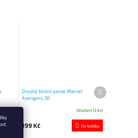
Další
p
Dvojitý školní penál Marvel
produkt
Avengers 3D
em
(>5 ks)
Skladem
(3 ks)
Průměrné
hodnocení
íky
produktu
ost.
199 Kč
ETAIL
Do košíku
je
5,0