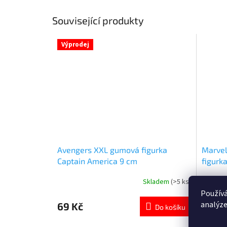
Související produkty
Výprodej
Avengers XXL gumová figurka
Marvel
Captain America 9 cm
figurk
Skladem
(>5 ks)
Průměrné
Průměr
hodnocení
hodnoce
Používá
produktu
produkt
analýze
69 Kč
129 K
Do košíku
je
je
5,0
5,0