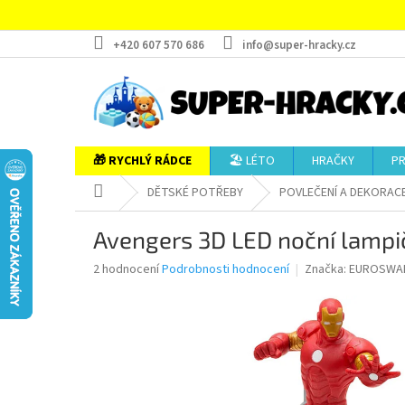
Přejít
na
obsah
+420 607 570 686
info@super-hracky.cz
🎁 RYCHLÝ RÁDCE
🏖️ LÉTO
HRAČKY
P
Domů
DĚTSKÉ POTŘEBY
POVLEČENÍ A DEKORAC
Avengers 3D LED noční lampi
Průměrné
2 hodnocení
Podrobnosti hodnocení
Značka:
EUROSWA
hodnocení
produktu
je
5,0
z
5
hvězdiček.