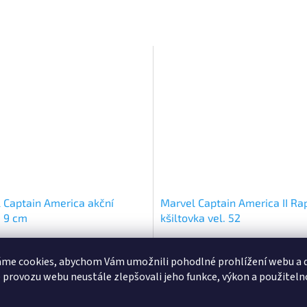
 Captain America akční
Marvel Captain America II Ra
a 9 cm
kšiltovka vel. 52
Skladem
(>5 ks)
Sklad
né
Průměrné
ní
hodnocení
me cookies, abychom Vám umožnili pohodlné prohlížení webu a d
u
produktu
139 Kč
 provozu webu neustále zlepšovali jeho funkce, výkon a použiteln
č
D
Do košíku
je
5,0