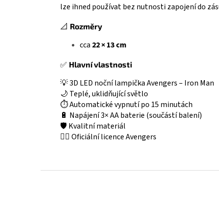
lze ihned používat bez nutnosti zapojení do zás
📐
Rozměry
cca
22 × 13 cm
✅
Hlavní vlastnosti
💡 3D LED noční lampička Avengers – Iron Man
🌙 Teplé, uklidňující světlo
⏱️ Automatické vypnutí po 15 minutách
🔋 Napájení 3× AA baterie (součástí balení)
🛡️ Kvalitní materiál
🦸‍♂️ Oficiální licence Avengers
Z
á
p
a
t