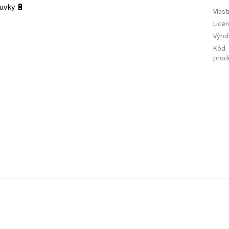
uvky 🔋
Vlast
Lice
Výro
Kód
prod