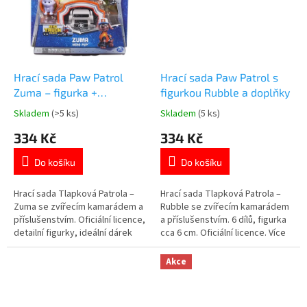
Hrací sada Paw Patrol
Hrací sada Paw Patrol s
Zuma – figurka +
figurkou Rubble a doplňky
příslušenství
Skladem
(>5 ks)
Skladem
(5 ks)
Průměrné
Průměrné
hodnocení
hodnocení
334 Kč
334 Kč
produktu
produktu
je
je
Do košíku
Do košíku
5,0
5,0
z
z
5
5
Hrací sada Tlapková Patrola –
Hrací sada Tlapková Patrola –
hvězdiček.
hvězdiček.
Zuma se zvířecím kamarádem a
Rubble se zvířecím kamarádem
příslušenstvím. Oficiální licence,
a příslušenstvím. 6 dílů, figurka
detailní figurky, ideální dárek
cca 6 cm. Oficiální licence. Více
pro malé fanoušky Paw Patrol.
produktů s motivem
Více produktů s motivem
👉 TLAPKOVÉ PATROLY
Akce
👉 TLAPKOVÉ PATROLY