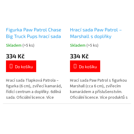
Figurka Paw Patrol Chase
Hrací sada Paw Patrol –
Big Truck Pups hrací sada
Marshall s doplňky
Skladem
(>5 ks)
Skladem
(>5 ks)
Průměrné
Průměrné
hodnocení
hodnocení
334 Kč
334 Kč
produktu
produktu
je
je
Do košíku
Do košíku
5,0
5,0
z
z
5
5
Hrací sada Tlapková Patrola –
Hrací sada Paw Patrol s figurkou
hvězdiček.
hvězdiček.
figurka (6 cm), zvířecí kamarád,
Marshall (cca 6 cm), zvířecím
řídící centrum a doplňky. 6dílná
kamarádem a příslušenstvím.
sada. Oficiální licence. Více
Oficiální licence. Více produktů s
produktů s motivem
motivem 👉 TLAPKOVÉ
👉 TLAPKOVÉ PATROLY
PATROLY