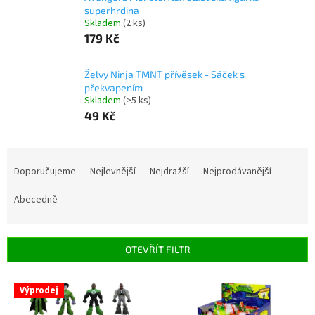
superhrdina
Skladem
(2 ks)
179 Kč
Želvy Ninja TMNT přívěsek - Sáček s
překvapením
Skladem
(>5 ks)
49 Kč
Ř
a
Doporučujeme
Nejlevnější
Nejdražší
Nejprodávanější
z
e
Abecedně
n
í
p
OTEVŘÍT FILTR
r
o
V
Výprodej
d
ý
u
p