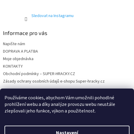
p
i
s
Sledovat na Instagramu
u
Informace pro vás
Napište nám
DOPRAVA A PLATBA
Moje objednávka
KONTAKTY
Obchodní podmínky – SUPER-HRACKY.CZ
Zásady ochrany osobních údajů e-shopu Super-hracky.cz
Používáme cookies, abychom Vám umožnili pohodlné
prohlížení webu a díky analýze provozu webu neustále
Instagram
zlepšovali jeho funkce, výkon a použitelnost.
Nastavení