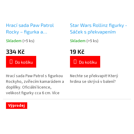
Hrací sada Paw Patrol
Star Wars Rollinz figurky -
Rocky – figurka a
Sáček s překvapením
příslušenství
Skladem
(>5 ks)
Skladem
(>5 ks)
Průměrné
Průměrné
hodnocení
hodnocení
334 Kč
19 Kč
produktu
produktu
je
je
Do košíku
Do košíku
5,0
4,7
z
z
5
5
Hrací sada Paw Patrol s figurkou
Nechte se překvapit! Který
hvězdiček.
hvězdiček.
Rockyho, zvířecím kamarádem a
hrdina se skrývá v balení?
doplňky. Oficiální licence,
velikost figurky cca 6 cm. Více
produktů s motivem
👉 TLAPKOVÉ PATROLY
Výprodej