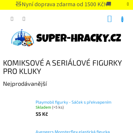
Přejít
🧸Nyní doprava zdarma od 1500 Kč!🚚
na
CZK
obsah
NÁKUP
KOŠÍK
KOMIKSOVÉ A SERIÁLOVÉ FIGURKY
PRO KLUKY
Nejprodávanější
Playmobil figurky - Sáček s překvapením
Skladem
(>5 ks)
55 Kč
Avengers Monsterflex elastická figurka