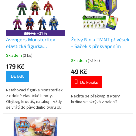
k
i
t
s
ů
p
r
o
229 Kč
–21 %
d
Avengers Monsterflex
Želvy Ninja TMNT přívěsek
u
elastická figurka
- Sáček s překvapením
k
superhrdina
Skladem
(2 ks)
Průměrné
t
Skladem
(>5 ks)
hodnocení
179 Kč
ů
produktu
49 Kč
je
DETAIL
5,0
Do košíku
z
Natahovací figurka Monsterflex
5
z odolné elastické hmoty.
Nechte se překvapit! Který
hvězdiček.
Ohýbej, kroutíš, natahuj – vždy
hrdina se skrývá v balení?
se vrátí do původního tvaru 🦸‍♂️
Více produktů s
motivem 👉 AVENGERS