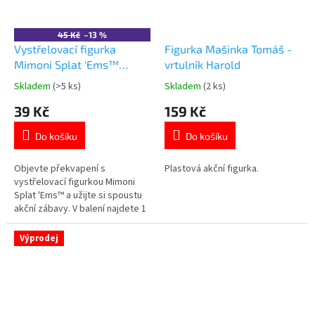
45 Kč
–13 %
Vystřelovací figurka
Figurka Mašinka Tomáš -
Mimoni Splat 'Ems™
vrtulník Harold
překvapení
Skladem
(>5 ks)
Skladem
(2 ks)
Průměrné
Průměrné
hodnocení
hodnocení
39 Kč
159 Kč
produktu
produktu
je
je
Do košíku
Do košíku
5,0
5,0
z
z
5
5
Objevte překvapení s
Plastová akční figurka.
hvězdiček.
hvězdiček.
vystřelovací figurkou Mimoni
Splat 'Ems™ a užijte si spoustu
akční zábavy. V balení najdete 1
náhodnou figurku a doplňky.
Figurka se po vystřelení přichytí
Výprodej
na hladký povrch. Oficiální
produkt Mattel. 👉 Více
produktů s motivem Mimoni