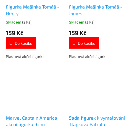
Figurka Mašinka Tomáš -
Figurka Mašinka Tomáš -
Henry
James
Skladem
(2 ks)
Skladem
(1 ks)
Průměrné
Průměrné
hodnocení
hodnocení
159 Kč
159 Kč
produktu
produktu
je
je
Do košíku
Do košíku
5,0
5,0
z
z
5
5
Plastová akční figurka.
Plastová akční figurka.
hvězdiček.
hvězdiček.
Marvel Captain America
Sada figurek k vymalování
akční figurka 9 cm
Tlapková Patrola