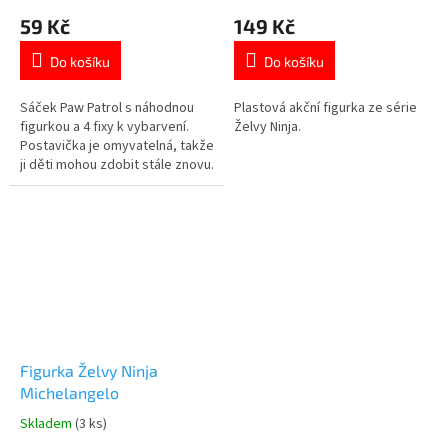
hodnocení
hodnocení
59 Kč
149 Kč
produktu
produktu
je
je
Do košíku
Do košíku
5,0
5,0
z
z
5
5
Sáček Paw Patrol s náhodnou
Plastová akční figurka ze série
hvězdiček.
hvězdiček.
figurkou a 4 fixy k vybarvení.
Želvy Ninja.
Postavička je omyvatelná, takže
ji děti mohou zdobit stále znovu.
Oficiální licence. Více produktů s
motivem 👉 TLAPKOVÉ
PATROLY
Figurka Želvy Ninja
Michelangelo
Skladem
(3 ks)
Průměrné
hodnocení