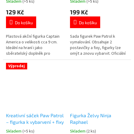
Skladem
(>5 ks)
Skladem
(>5 ks)
Průměrné
Průměrné
hodnocení
hodnocení
129 Kč
199 Kč
produktu
produktu
je
je
Do košíku
Do košíku
5,0
5,0
z
z
5
5
Plastová akční figurka Captain
Sada figurek Paw Patrol k
hvězdiček.
hvězdiček.
America o velikosti cca 9 cm.
vymalování. Obsahuje 2
Ideální na hraní i jako
postavičky a fixy, figurky lze
sběratelský doplněk pro
omýt a znovu vybarvit. Oficiální
fanoušky Marvelu 🦸‍♂️ Více
licence, vhodné od 3 let. Více
produktů s
produktů s motivem
Výprodej
motivem 👉 AVENGERS
👉 TLAPKOVÉ PATROLY
Kreativní sáček Paw Patrol
Figurka Želvy Ninja
– figurka k vybarvení + fixy
Raphael
Skladem
(>5 ks)
Skladem
(2 ks)
Průměrné
Průměrné