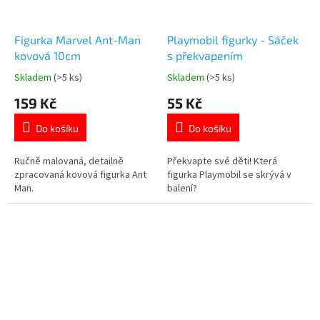
Figurka Marvel Ant-Man
Playmobil figurky - Sáček
kovová 10cm
s překvapením
Skladem
(>5 ks)
Skladem
(>5 ks)
Průměrné
Průměrné
hodnocení
hodnocení
159 Kč
55 Kč
produktu
produktu
je
je
Do košíku
Do košíku
5,0
5,0
z
z
5
5
Ručně malovaná, detailně
Překvapte své děti! Která
hvězdiček.
hvězdiček.
zpracovaná kovová figurka Ant
figurka Playmobil se skrývá v
Man.
balení?