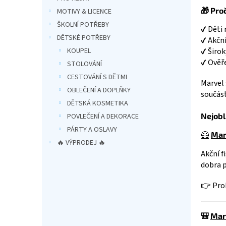
a
🎁 Pro
MOTIVY & LICENCE
n
ŠKOLNÍ POTŘEBY
✔ Děti 
e
DĚTSKÉ POTŘEBY
✔ Akční
l
KOUPEL
✔ Širok
✔ Ověře
STOLOVÁNÍ
CESTOVÁNÍ S DĚTMI
Marvel 
OBLEČENÍ A DOPLŇKY
součást
DĚTSKÁ KOSMETIKA
Nejobl
POVLEČENÍ A DEKORACE
PÁRTY A OSLAVY
🦸
Mar
🔥 VÝPRODEJ 🔥
Akční f
dobra p
👉 Proh
🎒
Mar