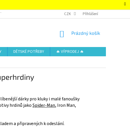
TAKTY
OBCHODNÍ PODMÍNKY – SUPER-HRACKY.CZ
CZK
Přihlášení
ZÁSADY OCHRAN
NÁKUPNÍ
Prázdný košík
KOŠÍK
Y
DĚTSKÉ POTŘEBY
🔥 VÝPRODEJ 🔥
uperhrdiny
líbenější dárky pro kluky i malé fanoušky
otivy hrdinů jako
Spider-Man
,
Iron Man
,
ladem a připravených k odeslání.