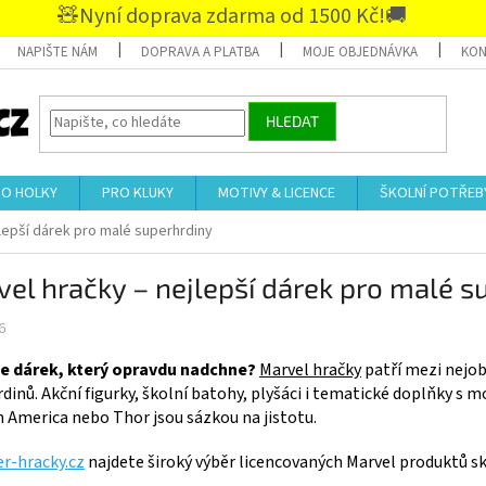
🧸Nyní doprava zdarma od 1500 Kč!🚚
NAPIŠTE NÁM
DOPRAVA A PLATBA
MOJE OBJEDNÁVKA
KON
HLEDAT
RO HOLKY
PRO KLUKY
MOTIVY & LICENCE
ŠKOLNÍ POTŘEB
jlepší dárek pro malé superhrdiny
el hračky – nejlepší dárek pro malé s
6
e dárek, který opravdu nadchne?
Marvel hračky
patří mezi nejob
dinů. Akční figurky, školní batohy, plyšáci i tematické doplňky s m
n America
nebo
Thor
jsou sázkou na jistotu.
er-hracky.cz
najdete široký výběr licencovaných Marvel produktů sk