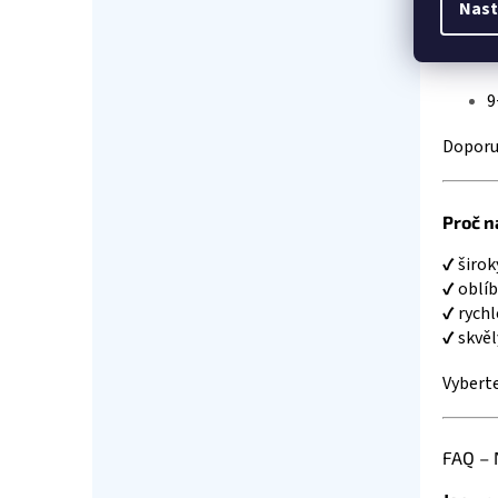
Nast
3
6
9
Doporuč
Proč n
✔ širok
✔ oblí
✔ rychl
✔ skvěl
Vyberte
FAQ – 