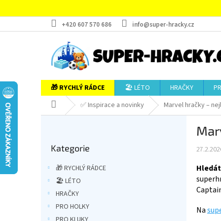
Přejít
na
obsah
+420 607 570 686
info@super-hracky.cz
🎁 RYCHLÝ RÁDCE
🏖️ LÉTO
HRAČKY
P
Domů
✅ Inspirace a novinky
Marvel hračky – ne
P
Marv
o
Přeskočit
s
Kategorie
kategorie
27.2.202
t
r
Hledát
🎁 RYCHLÝ RÁDCE
a
superhr
🏖️ LÉTO
n
Captai
HRAČKY
n
í
PRO HOLKY
Na
sup
p
PRO KLUKY