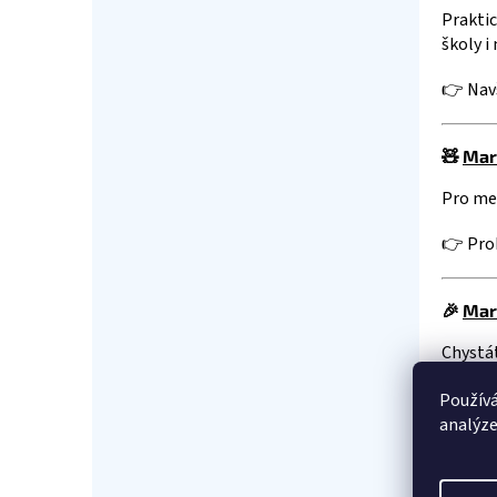
Praktic
školy i 
👉 Nav
🧸
Mar
Pro men
👉 Proh
🎉
Mar
Chystá
👉 Proh
Používá
analýze
Pro ja