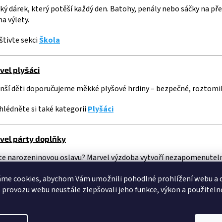
ký dárek, který potěší každý den. Batohy, penály nebo sáčky na pře
na výlety.
štivte sekci
Škola
vel plyšáci
ší děti doporučujeme měkké plyšové hrdiny – bezpečné, roztomilé
lédněte si také kategorii
Plyšáci
vel párty doplňky
te narozeninovou oslavu? Marvel výzdoba vytvoří nezapomenutel
lédněte si také kategorii
Párty
me cookies, abychom Vám umožnili pohodlné prohlížení webu a d
 provozu webu neustále zlepšovali jeho funkce, výkon a použiteln
ký věk jsou Marvel hračky vhodné?