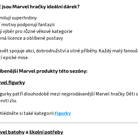
č jsou Marvel hračky ideální dárek?
milují superhrdiny
 motivy podporují fantazii
ý výběr pro různé věkové kategorie
ná licence a oblíbené postavy
svět spojuje akci, dobrodružství a silné příběhy. Každý malý fanouš
í epické mise.
íbenější Marvel produkty této sezóny:
vel figurky
igurky patří dlouhodobě mezi nejprodávanější Marvel hračky. Děti si
roti zlu.
lédněte si také kategorii
Figurky
vel batohy
a
školní potřeby