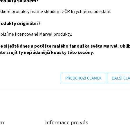
rodukty skladem?
eškeré produkty máme skladem v ČR k rychlému odeslání.
rodukty originální?
bízíme licencované Marvel produkty.
e si ještě dnes a potěšte malého fanouška světa Marvel. Oblíb
te si ujít ty nejžádanější kousky této sezóny.
PŘEDCHOZÍ ČLÁNEK
DALŠÍ ČL
am
Informace pro vás