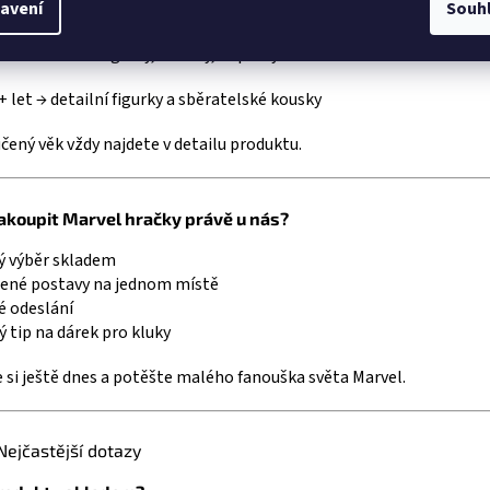
avení
Souh
–5 let → plyšáci a jednodušší figurky
–8 let → akční figurky, batohy, doplňky
+ let → detailní figurky a sběratelské kousky
ený věk vždy najdete v detailu produktu.
akoupit Marvel hračky právě u nás?
ý výběr skladem
bené postavy na jednom místě
é odeslání
ý tip na dárek pro kluky
 si ještě dnes a potěšte malého fanouška světa Marvel.
Nejčastější dotazy