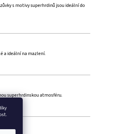
zůvky s motivy superhrdinů jsou ideální do
 a ideální na mazlení.
nou superhrdinskou atmosféru.
íky
ost.