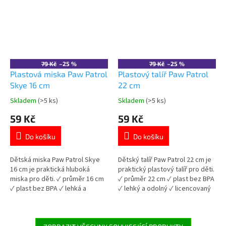
79 Kč
–25 %
79 Kč
–25 %
Plastová miska Paw Patrol
Plastový talíř Paw Patrol
Skye 16 cm
22 cm
Skladem
(>5 ks)
Skladem
(>5 ks)
Průměrné
Průměrné
hodnocení
hodnocení
59 Kč
59 Kč
produktu
produktu
je
je
Do košíku
Do košíku
5,0
5,0
z
z
5
5
Dětská miska Paw Patrol Skye
Dětský talíř Paw Patrol 22 cm je
hvězdiček.
hvězdiček.
16 cm je praktická hluboká
praktický plastový talíř pro děti.
miska pro děti. ✓ průměr 16 cm
✓ průměr 22 cm ✓ plast bez BPA
✓ plast bez BPA ✓ lehká a
✓ lehký a odolný ✓ licencovaný
odolná ✓ licencovaný motiv Paw
motiv Paw Patrol 👉 Více
Patrol 👉 Více produktů Paw
produktů Paw Patrol
Patrol