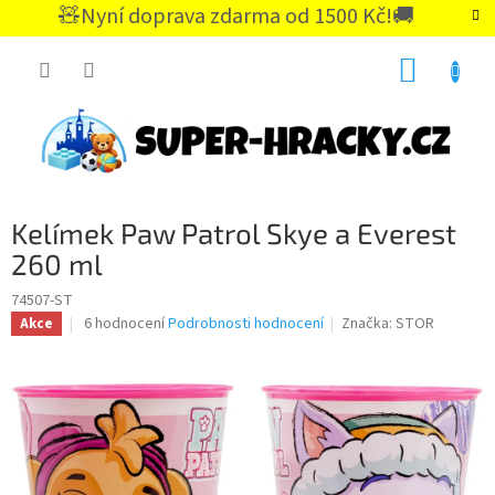
Přejít
🧸Nyní doprava zdarma od 1500 Kč!🚚
na
CZK
obsah
NÁKUP
KOŠÍK
Kelímek Paw Patrol Skye a Everest
260 ml
74507-ST
Průměrné
6 hodnocení
Podrobnosti hodnocení
Značka:
STOR
Akce
hodnocení
produktu
je
5,0
z
5
hvězdiček.