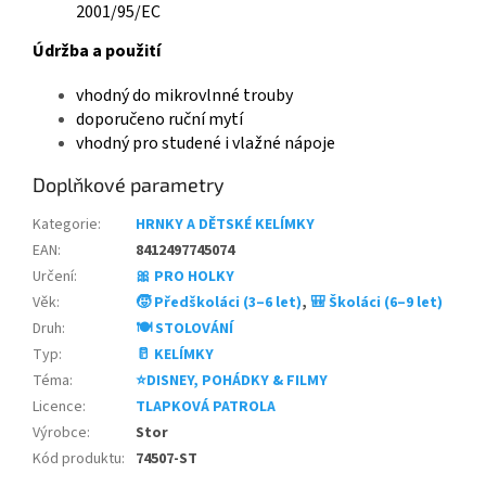
2001/95/EC
Údržba a použití
vhodný do mikrovlnné trouby
doporučeno ruční mytí
vhodný pro studené i vlažné nápoje
Doplňkové parametry
Kategorie
:
HRNKY A DĚTSKÉ KELÍMKY
EAN
:
8412497745074
Určení
:
🎀 PRO HOLKY
Věk
:
🧒 Předškoláci (3–6 let)
,
🎒 Školáci (6–9 let)
Druh
:
🍽️ STOLOVÁNÍ
Typ
:
🥛 KELÍMKY
Téma
:
⭐DISNEY, POHÁDKY & FILMY
Licence
:
TLAPKOVÁ PATROLA
Výrobce
:
Stor
Kód produktu
:
74507-ST