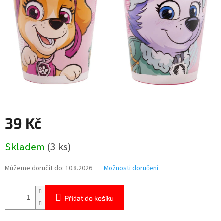
39 Kč
Měrná
Skladem
(3 ks)
cena:
Můžeme doručit do:
10.8.2026
Možnosti doručení
Přidat do košíku