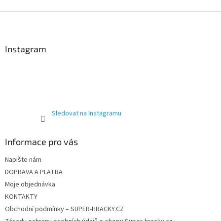
Z
á
p
a
Instagram
t
í
Sledovat na Instagramu
Informace pro vás
Napište nám
DOPRAVA A PLATBA
Moje objednávka
KONTAKTY
Obchodní podmínky – SUPER-HRACKY.CZ