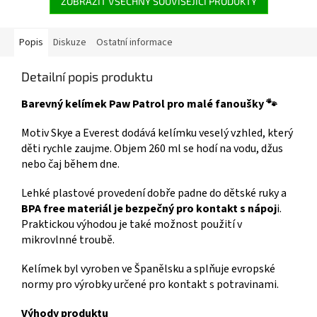
ZOBRAZIT VŠECHNY SOUVISEJÍCÍ PRODUKTY
Popis
Diskuze
Ostatní informace
Detailní popis produktu
Barevný kelímek Paw Patrol pro malé fanoušky 🐾
Motiv Skye a Everest dodává kelímku veselý vzhled, který
děti rychle zaujme. Objem 260 ml se hodí na vodu, džus
nebo čaj během dne.
Lehké plastové provedení dobře padne do dětské ruky a
BPA free materiál je bezpečný pro kontakt s nápoj
i.
Praktickou výhodou je také možnost použití v
mikrovlnné troubě.
Kelímek byl vyroben ve Španělsku a splňuje evropské
normy pro výrobky určené pro kontakt s potravinami.
Výhody produktu