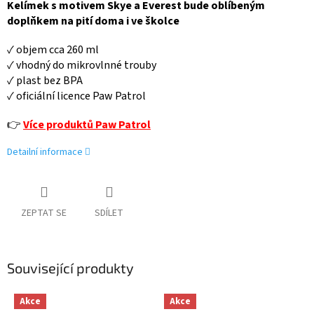
Kelímek s motivem Skye a Everest bude oblíbeným
doplňkem na pití doma i ve školce
✓ objem cca 260 ml
✓ vhodný do mikrovlnné trouby
✓ plast bez BPA
✓ oficiální licence Paw Patrol
👉
Více produktů Paw Patrol
Detailní informace
ZEPTAT SE
SDÍLET
Související produkty
Akce
Akce