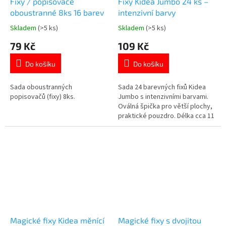
Fixy / popisovače
Fixy Kidea Jumbo 24 ks –
oboustranné 8ks 16 barev
intenzivní barvy
Skladem
(>5 ks)
Skladem
(>5 ks)
Průměrné
Průměrné
hodnocení
hodnocení
79 Kč
109 Kč
produktu
produktu
je
je
Do košíku
Do košíku
5,0
5,0
z
z
5
5
Sada oboustranných
Sada 24 barevných fixů Kidea
hvězdiček.
hvězdiček.
popisovačů (fixy) 8ks.
Jumbo s intenzivními barvami.
Oválná špička pro větší plochy,
praktické pouzdro. Délka cca 11
cm. Více produktů 👉 zde
Magické fixy Kidea měnící
Magické fixy s dvojitou