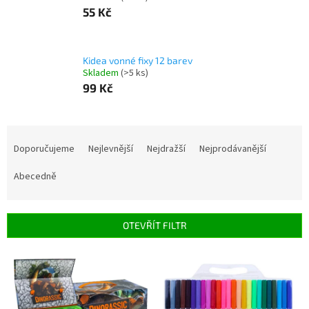
55 Kč
Kidea vonné fixy 12 barev
Skladem
(>5 ks)
99 Kč
Ř
a
Doporučujeme
Nejlevnější
Nejdražší
Nejprodávanější
z
e
Abecedně
n
í
p
OTEVŘÍT FILTR
r
o
V
d
ý
u
p
k
i