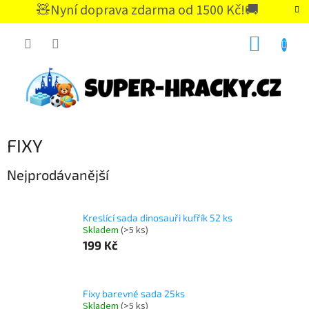
Přejít
🧸Nyní doprava zdarma od 1500 Kč!🚚
na
CZK
obsah
NÁKUP
KOŠÍK
FIXY
Nejprodávanější
Kreslící sada dinosauři kufřík 52 ks
Skladem
(>5 ks)
199 Kč
Fixy barevné sada 25ks
Skladem
(>5 ks)