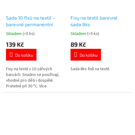
Sada 10 fixů na textil –
Fixy na textil barevné
barevné permanentní
sada 8ks
Skladem
(>5 ks)
Skladem
(>5 ks)
Průměrné
Průměrné
hodnocení
hodnocení
139 Kč
89 Kč
produktu
produktu
je
je
Do košíku
Do košíku
5,0
5,0
z
z
5
5
Fixy na textil v 10 zářivých
Sada 8ks fixů na textil.
hvězdiček.
hvězdiček.
barvách. Snadno se používají,
vhodné pro děti i dospělé.
Pratelné při 30 °C. Více
produktů 👉 zde