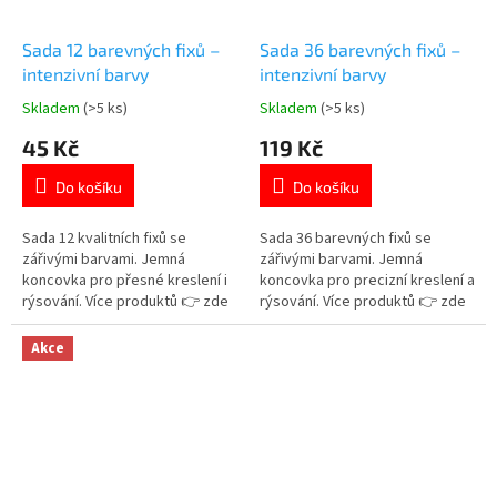
Sada 12 barevných fixů –
Sada 36 barevných fixů –
intenzivní barvy
intenzivní barvy
Skladem
(>5 ks)
Skladem
(>5 ks)
Průměrné
Průměrné
hodnocení
hodnocení
45 Kč
119 Kč
produktu
produktu
je
je
Do košíku
Do košíku
5,0
5,0
z
z
5
5
Sada 12 kvalitních fixů se
Sada 36 barevných fixů se
hvězdiček.
hvězdiček.
zářivými barvami. Jemná
zářivými barvami. Jemná
koncovka pro přesné kreslení i
koncovka pro precizní kreslení a
rýsování. Více produktů 👉 zde
rýsování. Více produktů 👉 zde
Akce