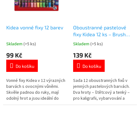
Kidea vonné fixy 12 barev
Oboustranné pastelové
fixy Kidea 12 ks – Brush
Markers
Skladem
(>5 ks)
Skladem
(>5 ks)
Průměrné
Průměrné
hodnocení
hodnocení
99 Kč
139 Kč
produktu
produktu
je
je
Do košíku
Do košíku
5,0
5,0
z
z
5
5
Vonné fixy Kidea v 12 výrazných
Sada 12 oboustranných fixů v
hvězdiček.
hvězdiček.
barvách s ovocnými vůněmi.
jemných pastelových barvách.
Skvěle padnou do ruky, mají
Dva hroty – štětcový a tenký –
odolný hrot a jsou ideální do
pro kaligrafii, vybarvování a
školy i na tvoření. Více
kreativní tvoření. Více
produktů 👉 zde
produktů 👉 zde