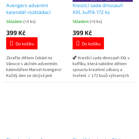
Avengers adventní
Kreslící sada dinosauři
kalendář rozkládací
XXL kufřík 172 ks
Skladem
(>5 ks)
Skladem
(>5 ks)
Průměrné
Průměrné
hodnocení
hodnocení
399 Kč
399 Kč
produktu
produktu
je
je
Do košíku
Do košíku
5,0
5,0
z
z
5
5
Zkraťte dětem čekání na
🦖 Kreslící sada dinosauři XXL v
hvězdiček.
hvězdiček.
Vánoce s akčním adventním
kufříku, která nabídne dětem
kalendářem Marvel Avengers!
spoustu kreativní zábavy a
Každý den se skrývá jiné
tvoření. ✓ 172 kusů výtvarných
superhrdinské překvapení – od
potřeb v jednom balení ✓
pastelek po samolepky! 💪✨
praktický uzavíratelný kufřík s
Více produktů s
ouškem ✓ ideální kreativní sada
motivem 👉 AVENGERS
pro děti 👉 Více produktů s
motivem dinosaurů