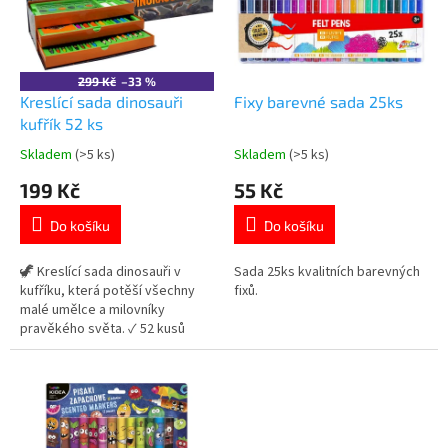
t
s
ů
p
r
o
299 Kč
–33 %
d
Kreslící sada dinosauři
Fixy barevné sada 25ks
u
kufřík 52 ks
k
Skladem
(>5 ks)
Skladem
(>5 ks)
Průměrné
Průměrné
t
hodnocení
hodnocení
199 Kč
55 Kč
ů
produktu
produktu
je
je
Do košíku
Do košíku
5,0
5,0
z
z
5
5
🦖 Kreslící sada dinosauři v
Sada 25ks kvalitních barevných
hvězdiček.
hvězdiček.
kufříku, která potěší všechny
fixů.
malé umělce a milovníky
pravěkého světa. ✓ 52 kusů
výtvarných potřeb v jednom
balení ✓ praktický 3patrový
kufřík s ouškem ✓ ideální
kreativní sada pro děti 👉 Více
produktů s motivem dinosaurů