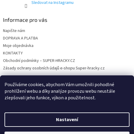
Sledovat na Instagramu
v
ý
p
Informace pro vás
i
s
Napište nám
u
DOPRAVA A PLATBA
Moje objednávka
KONTAKTY
Obchodní podmínky – SUPER-HRACKY.CZ
Zásady ochrany osobních údajů e-shopu Super-hracky.cz
Používáme cookies, abychom Vám umožnili pohodlné
prohlížení webu a díky analýze provozu webu neustále
Instagram
zlepšovali jeho funkce, výkon a použitelnost.
Nastavení
Vytvořil Shoptet