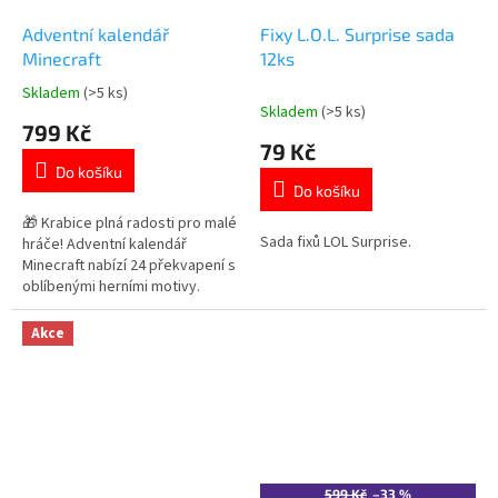
Adventní kalendář
Fixy L.O.L. Surprise sada
Minecraft
12ks
Skladem
(>5 ks)
Průměrné
Skladem
(>5 ks)
hodnocení
799 Kč
produktu
79 Kč
je
Do košíku
4,7
Do košíku
z
5
🎁 Krabice plná radosti pro malé
Sada fixů LOL Surprise.
hvězdiček.
hráče! Adventní kalendář
Minecraft nabízí 24 překvapení s
oblíbenými herními motivy.
Každý den nový důvod k
úsměvu! Objev i další produkty s
Akce
motivem 👉 MINECRAFT
599 Kč
–33 %