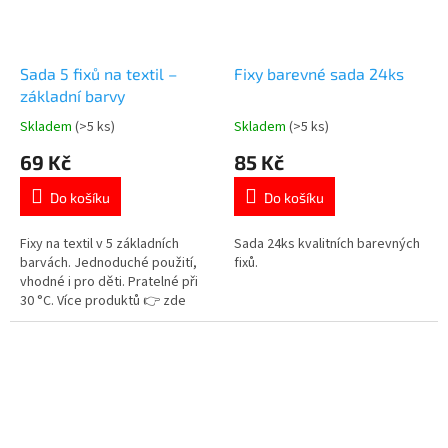
Sada 5 fixů na textil –
Fixy barevné sada 24ks
základní barvy
Skladem
(>5 ks)
Skladem
(>5 ks)
Průměrné
Průměrné
hodnocení
hodnocení
69 Kč
85 Kč
produktu
produktu
je
je
Do košíku
Do košíku
5,0
5,0
z
z
5
5
Fixy na textil v 5 základních
Sada 24ks kvalitních barevných
hvězdiček.
hvězdiček.
barvách. Jednoduché použití,
fixů.
vhodné i pro děti. Pratelné při
30 °C. Více produktů 👉 zde