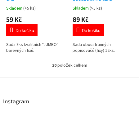
Skladem
(>5 ks)
Skladem
(>5 ks)
Průměrné
Průměrné
hodnocení
hodnocení
59 Kč
89 Kč
produktu
produktu
je
je
Do košíku
Do košíku
5,0
5,0
z
z
5
5
Sada 8ks kvalitních "JUMBO"
Sada oboustranných
hvězdiček.
hvězdiček.
barevných fixů.
popisovačů (fixy) 12ks.
20
položek celkem
O
v
l
Z
á
á
d
p
a
a
Instagram
c
t
í
í
p
r
v
k
y