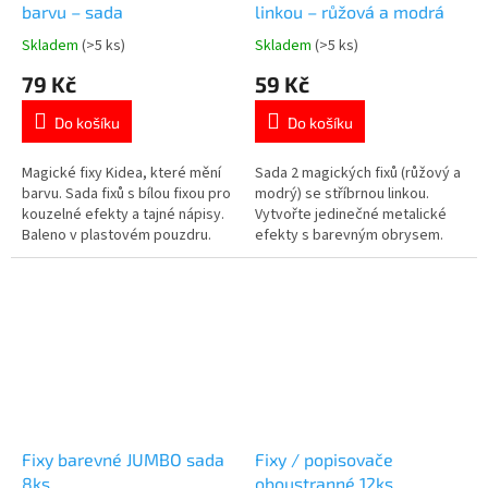
barvu – sada
linkou – růžová a modrá
Skladem
(>5 ks)
Skladem
(>5 ks)
Průměrné
Průměrné
hodnocení
hodnocení
79 Kč
59 Kč
produktu
produktu
je
je
Do košíku
Do košíku
5,0
4,8
z
z
5
5
Magické fixy Kidea, které mění
Sada 2 magických fixů (růžový a
hvězdiček.
hvězdiček.
barvu. Sada fixů s bílou fixou pro
modrý) se stříbrnou linkou.
kouzelné efekty a tajné nápisy.
Vytvořte jedinečné metalické
Baleno v plastovém pouzdru.
efekty s barevným obrysem.
Více produktů 👉 zde
Více produktů 👉 zde
Fixy barevné JUMBO sada
Fixy / popisovače
8ks
oboustranné 12ks