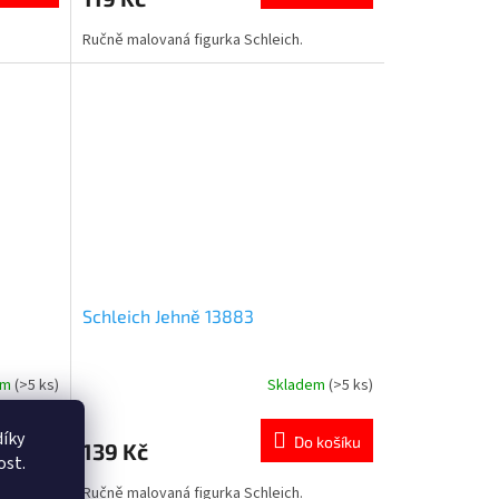
Ručně malovaná figurka Schleich.
Schleich Jehně 13883
em
(>5 ks)
Skladem
(>5 ks)
Průměrné
hodnocení
produktu
íky
 košíku
Do košíku
139 Kč
je
ost.
5,0
Ručně malovaná figurka Schleich.
z