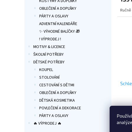
KOSTÝMY A DOPLŇKY
5,0
OBLEČENÍ A DOPLŇKY
Ručně 
z
5
PÁRTY A OSLAVY
hvězdi
ADVENTNÍ KALENDÁŘE
✨ VÝHODNÉ BALÍČKY 🎁
! VÝPRODEJ !
MOTIVY & LICENCE
ŠKOLNÍ POTŘEBY
DĚTSKÉ POTŘEBY
KOUPEL
STOLOVÁNÍ
Schle
CESTOVÁNÍ S DĚTMI
OBLEČENÍ A DOPLŇKY
DĚTSKÁ KOSMETIKA
Průmě
hodno
POVLEČENÍ A DEKORACE
produ
Používá
PÁRTY A OSLAVY
139 
je
analýze
🔥 VÝPRODEJ 🔥
5,0
Ručně 
z