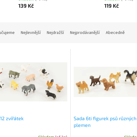
139 Kč
119 Kč
učujeme
Nejlevnější
Nejdražší
Nejprodávanější
Abecedně
12 zvířátek
Sada 6ti figurek psů různých
plemen