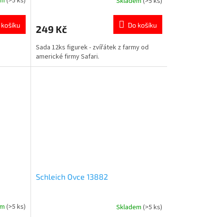
em
(>5 ks)
Skladem
(>5 ks)
Průměrné
hodnocení
produktu
 košíku
Do košíku
249 Kč
je
5,0
Sada 12ks figurek - zvířátek z farmy od
z
americké firmy Safari.
5
hvězdiček.
Schleich Ovce 13882
em
(>5 ks)
Skladem
(>5 ks)
Průměrné