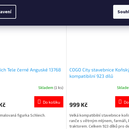
5
ček.
hvězdiček.
avení
Souh
ich Tele černé Anguské 13768
COGO City stavebnice Koňsk
kompatibilní 923 dílů
Skladem
(1 ks)
Sklad
rné
Průměrné
cení
hodnocení
ktu
produktu
Do košíku
Do
Kč
999 Kč
je
5,0
malovaná figurka Schleich.
Velká kompatibilní stavebnice ko
z
ranče s větrným mlýnem, farmáři, 
5
traktorem. Celkem 923 dílků pro de
ček.
hvězdiček.