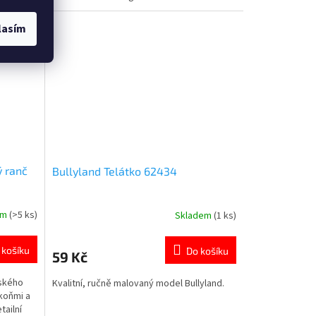
5
hvězdiček.
lasím
ý ranč
Bullyland Telátko 62434
em
(>5 ks)
Skladem
(1 ks)
Průměrné
hodnocení
produktu
 košíku
Do košíku
59 Kč
je
5,0
ňského
Kvalitní, ručně malovaný model Bullyland.
z
koňmi a
5
tailní
hvězdiček.