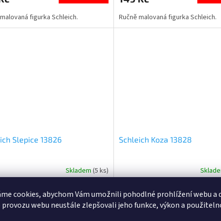
5,0
malovaná figurka Schleich.
Ručně malovaná figurka Schleich.
z
5
ček.
hvězdiček.
ich Slepice 13826
Schleich Koza 13828
Skladem
(5 ks)
Sklad
rné
Průměrné
cení
hodnocení
ktu
produktu
me cookies, abychom Vám umožnili pohodlné prohlížení webu a d
Do košíku
Do
Kč
149 Kč
je
 provozu webu neustále zlepšovali jeho funkce, výkon a použiteln
5,0
malovaná figurka Schleich.
Ručně malovaná figurka Schleich.
z