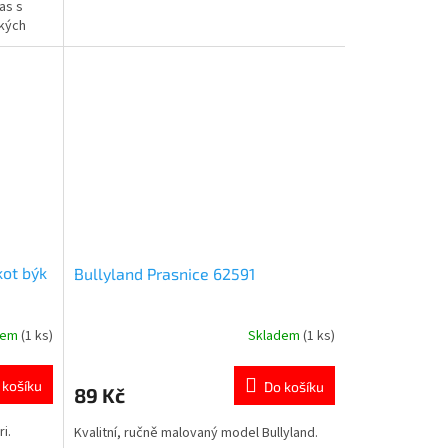
as s
hvězdiček.
ských
pro
ů s
kot býk
Bullyland Prasnice 62591
dem
(1 ks)
Skladem
(1 ks)
Průměrné
hodnocení
produktu
 košíku
Do košíku
89 Kč
je
5,0
i.
Kvalitní, ručně malovaný model Bullyland.
z