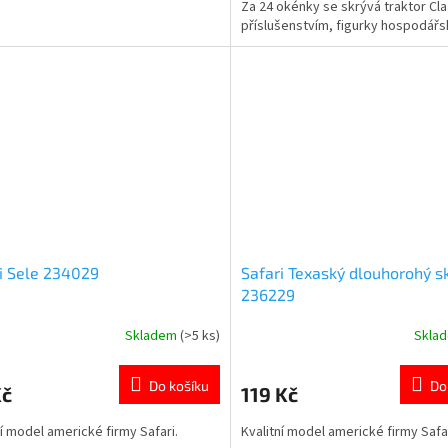
Za 24 okénky se skrývá traktor Cla
ček.
hvězdiček.
příslušenstvím, figurky hospodář
zvířat, farmář a papírové doplňky 
vytvoření vlastní farmy. Oficiálně
licencovaný produkt. Více produkt
tématem 👉 FARMY
i Sele 234029
Safari Texaský dlouhorohý s
236229
Skladem
(>5 ks)
Skla
rné
Průměrné
cení
hodnocení
ktu
produktu
Do košíku
Do
Kč
119 Kč
je
5,0
ní model americké firmy Safari.
Kvalitní model americké firmy Safar
z