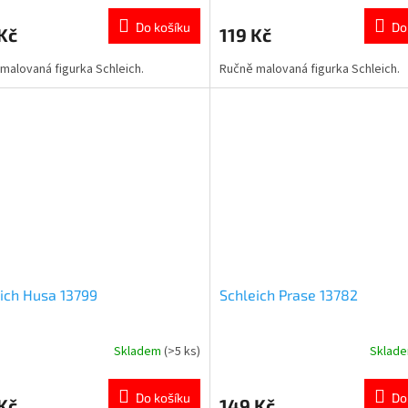
cení
hodnocení
ktu
produktu
Do košíku
Do
Kč
119 Kč
je
5,0
malovaná figurka Schleich.
Ručně malovaná figurka Schleich.
z
5
ček.
hvězdiček.
ich Husa 13799
Schleich Prase 13782
Skladem
(>5 ks)
Sklad
rné
Průměrné
cení
hodnocení
ktu
produktu
Do košíku
Do
Kč
149 Kč
je