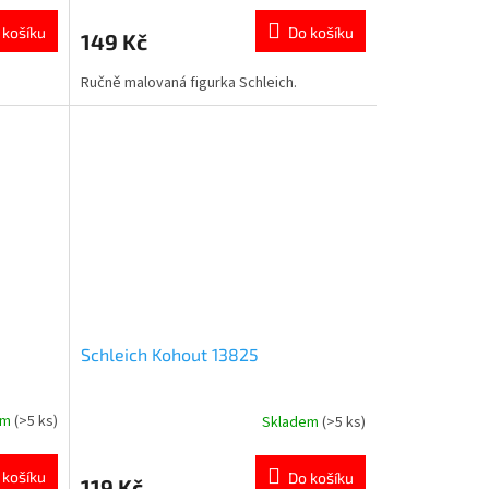
hodnocení
produktu
 košíku
Do košíku
149 Kč
je
5,0
Ručně malovaná figurka Schleich.
z
5
hvězdiček.
Schleich Kohout 13825
em
(>5 ks)
Skladem
(>5 ks)
 košíku
Do košíku
119 Kč