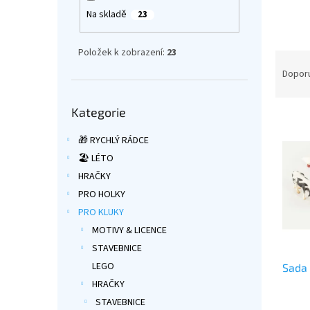
a
Na skladě
23
n
e
Položek k zobrazení:
23
l
Ř
a
Dopor
z
Přeskočit
e
Kategorie
kategorie
V
n
ý
í
🎁 RYCHLÝ RÁDCE
p
p
🏖️ LÉTO
i
r
HRAČKY
s
o
p
d
PRO HOLKY
r
u
PRO KLUKY
o
k
MOTIVY & LICENCE
d
t
STAVEBNICE
u
ů
LEGO
Sada 
k
t
HRAČKY
ů
STAVEBNICE