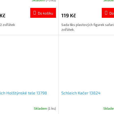
Skladem
(>5 ks)
Sklad
rné
Průměrné
cení
hodnocení
ktu
produktu
Do košíku
Do
 Kč
119 Kč
je
5,0
2 zvířátek
Sada 6ks plastových figurek safari
z
zvířátek.
5
ček.
hvězdiček.
ich Holštýnské tele 13798
Schleich Kačer 13824
Skladem
(1 ks)
Sklad
rné
Průměrné