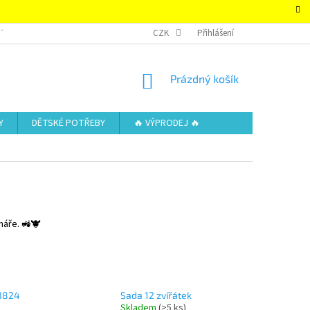
TAKTY
OBCHODNÍ PODMÍNKY – SUPER-HRACKY.CZ
CZK
Přihlášení
ZÁSADY OCHRAN
NÁKUPNÍ
Prázdný košík
KOŠÍK
Y
DĚTSKÉ POTŘEBY
🔥 VÝPRODEJ 🔥
máře. 🚜🐮
13824
Sada 12 zvířátek
Skladem
(>5 ks)