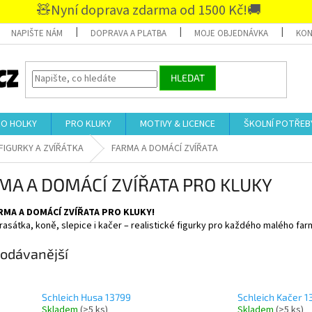
🧸Nyní doprava zdarma od 1500 Kč!🚚
NAPIŠTE NÁM
DOPRAVA A PLATBA
MOJE OBJEDNÁVKA
KON
HLEDAT
RO HOLKY
PRO KLUKY
MOTIVY & LICENCE
ŠKOLNÍ POTŘEB
FIGURKY A ZVÍŘÁTKA
FARMA A DOMÁCÍ ZVÍŘATA
MA A DOMÁCÍ ZVÍŘATA PRO KLUKY
ARMA A DOMÁCÍ ZVÍŘATA PRO KLUKY!
rasátka, koně, slepice i kačer – realistické figurky pro každého malého far
odávanější
Schleich Husa 13799
Schleich Kačer 
Skladem
(>5 ks)
Skladem
(>5 ks)