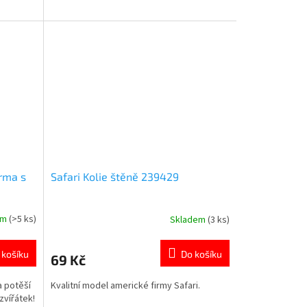
rma s
Safari Kolie štěně 239429
em
(>5 ks)
Skladem
(3 ks)
Průměrné
hodnocení
produktu
 košíku
Do košíku
69 Kč
je
5,0
a potěší
Kvalitní model americké firmy Safari.
z
zvířátek!
5