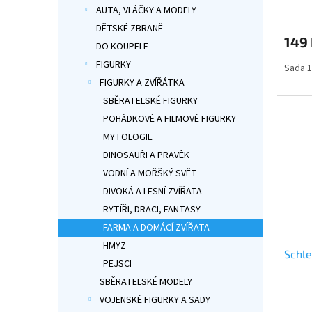
Průmě
AUTA, VLÁČKY A MODELY
hodno
DĚTSKÉ ZBRANĚ
produ
149
je
DO KOUPELE
5,0
FIGURKY
Sada 1
z
5
FIGURKY A ZVÍŘÁTKA
hvězdi
SBĚRATELSKÉ FIGURKY
POHÁDKOVÉ A FILMOVÉ FIGURKY
MYTOLOGIE
DINOSAUŘI A PRAVĚK
VODNÍ A MOŘŠKÝ SVĚT
DIVOKÁ A LESNÍ ZVÍŘATA
RYTÍŘI, DRACI, FANTASY
FARMA A DOMÁCÍ ZVÍŘATA
HMYZ
Schle
PEJSCI
SBĚRATELSKÉ MODELY
Průmě
VOJENSKÉ FIGURKY A SADY