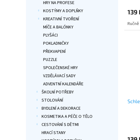
hodno
HRY NA PROFESE
produ
KOSTÝMY A DOPLŇKY
139 
je
5,0
KREATIVNÍ TVOŘENÍ
Ručně 
z
MÍČE A BALÓNKY
5
PLYŠÁCI
hvězdi
POKLADNIČKY
PŘEKVAPENÍ
PUZZLE
SPOLEČENSKÉ HRY
VZDĚLÁVACÍ SADY
ADVENTNÍ KALENDÁŘE
ŠKOLNÍ POTŘEBY
STOLOVÁNÍ
Schle
BYDLENÍ A DEKORACE
KOSMETIKA A PÉČE O TĚLO
Průmě
CESTOVÁNÍ S DĚTMI
hodno
HRACÍ STANY
produ
139 
je