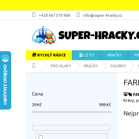
Přejít
na
obsah
+420 607 570 686
info@super-hracky.cz
🎁 RYCHLÝ RÁDCE
🏖️ LÉTO
HRAČKY
P
Domů
PRO KLUKY
HRAČKY
FIGURKY
P
FAR
o
s
Cena
🐷🐔 F
t
Krávy, p
r
29
Kč
999
Kč
a
Nejpr
n
n
í
p