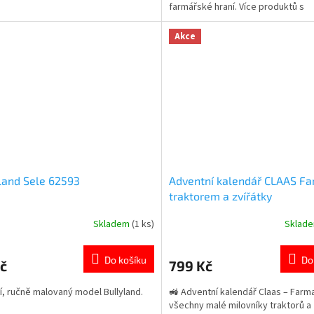
farmářské hraní. Více produktů s
tématem 👉 FARMY
Akce
land Sele 62593
Adventní kalendář CLAAS Fa
traktorem a zvířátky
Skladem
(1 ks)
Sklad
rné
Průměrné
cení
hodnocení
ktu
produktu
Do košíku
Do
č
799 Kč
je
4,7
ní, ručně malovaný model Bullyland.
🚜 Adventní kalendář Claas – Farm
z
všechny malé milovníky traktorů a 
5