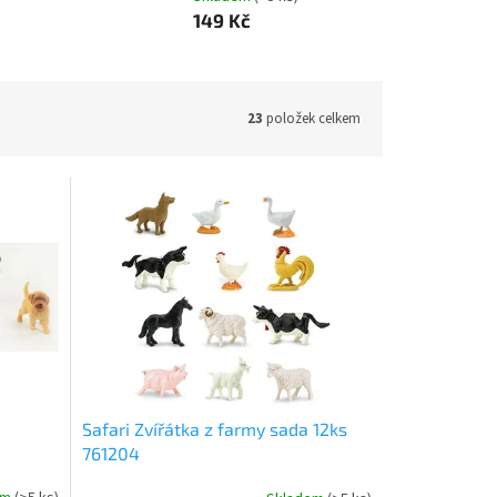
149 Kč
23
položek celkem
Safari Zvířátka z farmy sada 12ks
761204