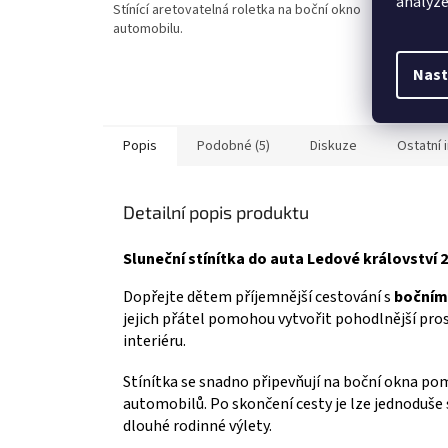
analýze
Stínící aretovatelná roletka na boční okno
Cestovní
z
z
automobilu.
Olafem z
5
5
Ideální 
hvězdiček.
hvězdič
Prohlédn
Nast
zde
Popis
Podobné (5)
Diskuze
Ostatní 
Detailní popis produktu
Sluneční stínítka do auta Ledové království 2
Dopřejte dětem příjemnější cestování s
bočními
jejich přátel pomohou vytvořit pohodlnější pro
interiéru.
Stínítka se snadno připevňují na boční okna po
automobilů. Po skončení cesty je lze jednoduše 
dlouhé rodinné výlety.