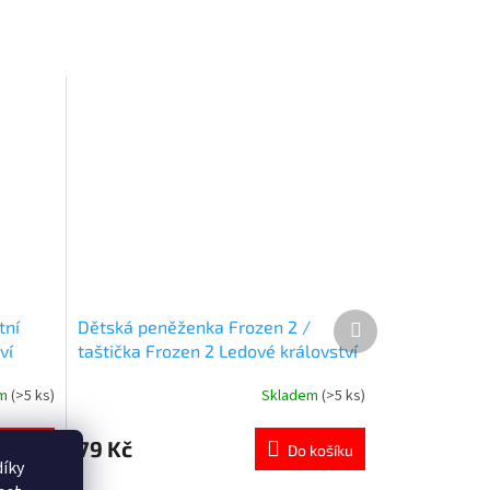
Další
tní
Dětská peněženka Frozen 2 /
produkt
ví
taštička Frozen 2 Ledové království
třpytivá
em
(>5 ks)
Skladem
(>5 ks)
Průměrné
hodnocení
produktu
79 Kč
košíku
Do košíku
je
íky
5,0