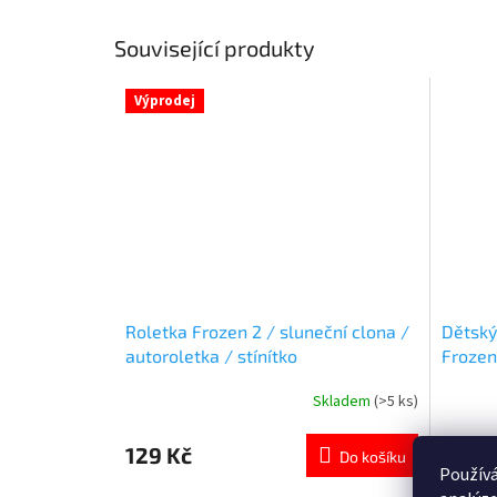
Související produkty
Výprodej
Roletka Frozen 2 / sluneční clona /
Dětský
autoroletka / stínítko
Frozen 
licenc
Skladem
(>5 ks)
Průměrné
Průměr
hodnocení
hodnoce
produktu
produkt
129 Kč
249 
Do košíku
je
je
Používá
5,0
5,0