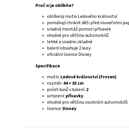
Proč si je oblíbíte?
oblíbený motiv Ledového království
pomáhají chránit děti před slunečními pa
snadná montáž pomocí přísavek
vhodné pro většinu automobilů
lehké a snadno skladné
balení obsahuje 2 kusy
oficiální licence Disney
Specifikace
motiv:
Ledové království (Frozen)
rozměr:
44 × 35 cm
počet kusů v balení:
2
uchycení:
přísavky
vhodné pro většinu osobních automobilů
licence:
Disney