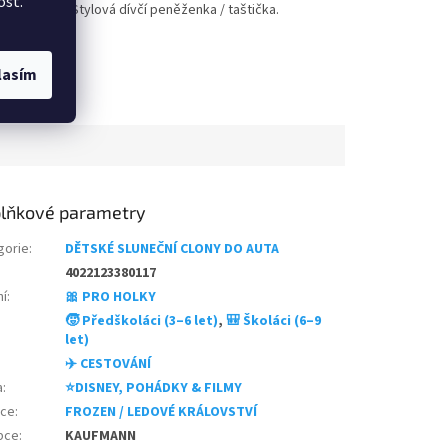
ost.
diáři
Stylová dívčí peněženka / taštička.
z
 i
5
kami,
hvězdiček.
ravá
lasím
motivem
lňkové parametry
gorie
:
DĚTSKÉ SLUNEČNÍ CLONY DO AUTA
4022123380117
ní
:
🎀 PRO HOLKY
🧒 Předškoláci (3–6 let)
,
🎒 Školáci (6–9
let)
✈️ CESTOVÁNÍ
a
:
⭐DISNEY, POHÁDKY & FILMY
nce
:
FROZEN / LEDOVÉ KRÁLOVSTVÍ
bce
:
KAUFMANN