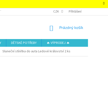
TAKTY
OBCHODNÍ PODMÍNKY – SUPER-HRACKY.CZ
CZK
Přihlášení
ZÁSADY OCHRAN
NÁKUPNÍ
Prázdný košík
KOŠÍK
Y
DĚTSKÉ POTŘEBY
🔥 VÝPRODEJ 🔥
Sluneční stínítka do auta Ledové království 2 ks