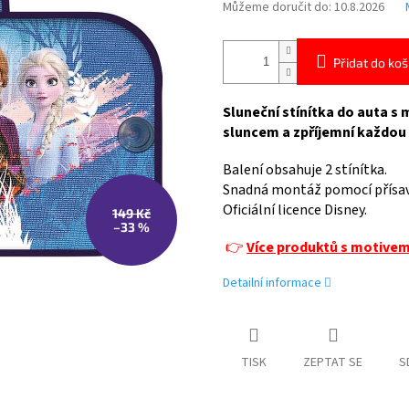
Můžeme doručit do:
10.8.2026
Přidat do koš
Sluneční stínítka do auta s
sluncem a zpříjemní každou 
Balení obsahuje 2 stínítka.
Snadná montáž pomocí přísav
Oficiální licence Disney.
149 Kč
–33 %
👉
Více produktů s motive
Detailní informace
TISK
ZEPTAT SE
S