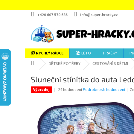
Přejít
na
obsah
+420 607 570 686
info@super-hracky.cz
🎁 RYCHLÝ RÁDCE
🏖️ LÉTO
HRAČKY
P
Domů
DĚTSKÉ POTŘEBY
CESTOVÁNÍ S DĚTMI
Sluneční stínítka do auta Led
Průměrné
24 hodnocení
Podrobnosti hodnocení
Z
Výprodej
hodnocení
produktu
je
4,9
z
5
hvězdiček.