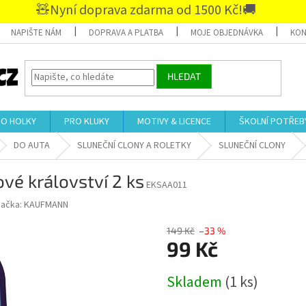
🧸Nyní doprava zdarma od 1500 Kč!🚚
NAPIŠTE NÁM
DOPRAVA A PLATBA
MOJE OBJEDNÁVKA
KON
HLEDAT
RO HOLKY
PRO KLUKY
MOTIVY & LICENCE
ŠKOLNÍ POTŘEB
DO AUTA
SLUNEČNÍ CLONY A ROLETKY
SLUNEČNÍ CLONY
ové království 2 ks
EKSAA011
načka:
KAUFMANN
149 Kč
–33 %
99 Kč
Měrná
Skladem
(1 ks)
cena: