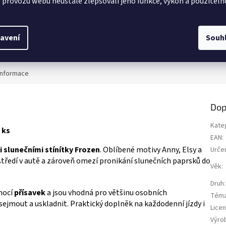
 provozu webu neustále zlepšovali jeho funkce, výkon a použiteln
 polštářek Frozen s Elsou, Annou a
Vytvoř si vlastní ledové království v 
z
ajistí pohodlí malým cestovatelům.
Frozen 2! 💙 Zapisuj si tajemství, sny
5
pro auto, letadlo i dlouhé cesty.
nápady a ozdob si stránky samolep
ek.
hvězdiček.
ěte si další Frozen produkty👉
razítky a třpytkami – přesně jako p
avení
Souh
princezna Elsa! ✨ Více produktů s 
👉 FROZEN
informace
Dop
Kate
 ks
EAN
:
 slunečními stínítky Frozen
. Oblíbené motivy Anny, Elsy a
Urče
středí v autě a zároveň omezí pronikání slunečních paprsků do
Věk
:
Druh
:
mocí
přísavek
a jsou vhodná pro většinu osobních
Tém
sejmout a uskladnit. Praktický doplněk na každodenní jízdy i
Lice
Výro