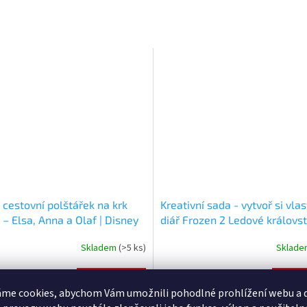
 cestovní polštářek na krk
Kreativní sada - vytvoř si vlas
– Elsa, Anna a Olaf | Disney
diář Frozen 2 Ledové královst
e
product
Skladem
(>5 ks)
Sklad
né
Průměrné
ní
hodnocení
u
produktu
Kč
169 Kč
Do košíku
Do 
je
me cookies, abychom Vám umožnili pohodlné prohlížení webu a d
5,0