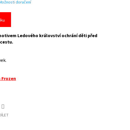
Možnosti doručení
íku
 motivem Ledového království ochrání děti před
cestu.
ek.
m Frozen
DÍLET