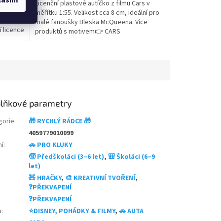
 (Cars) v
Licenční plastové autíčko z filmu Cars v
z
točná
měřítku 1:55. Velikost cca 8 cm, ideální pro
5
Možnost
malé fanoušky Bleska McQueena. Více
hvězdiček.
í licence
produktů s motivem👉 CARS
vem
lňkové parametry
gorie
:
🎁 RYCHLÝ RÁDCE 🎁
4059779010099
ní
:
🚗 PRO KLUKY
🧒 Předškoláci (3–6 let)
,
🎒 Školáci (6–9
let)
🧸 HRAČKY
,
🎨 KREATIVNÍ TVOŘENÍ
,
❓PŘEKVAPENÍ
❓PŘEKVAPENÍ
a
:
⭐DISNEY, POHÁDKY & FILMY
,
🚗 AUTA