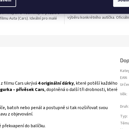
Licenční kovové autíčko z filmu Auta
na maximum s Bleskem
z
měřítku 1:55. Kvalitní zpracování, o
em! ⚡️ Tato sada obsahuje více
5
kola, velikost 7–9 cm dle modelu. 
samolepek a 4 samolepicí puzzle s
ek.
hvězdiček.
výběru konkrétního autíčka. Oficiáln
 filmu Auta (Cars). Ideální pro malé
Disney/Pixar. Více produktů s moti
, kteří milují tvoření! Více
👉 CARS
ů s motivem 👉 CARS
Dop
Kate
EAN
:
z filmu Cars ukrývá
4 originální dárky
, které potěší každého
Urče
igurka – přívěsek Cars
, doplněná o další tři drobnosti, které
Věk
:
Druh
:
íče, batoh nebo penál a postupně si tak rozšiřovat svou
avu z objevování.
Typ
:
Tém
 překvapení do balíčku.