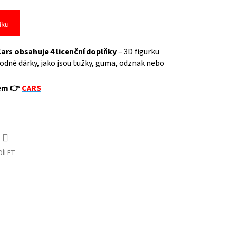
íku
ars obsahuje 4 licenční doplňky
– 3D figurku
áhodné dárky, jako jsou tužky, guma, odznak nebo
vem 👉
CARS
DÍLET