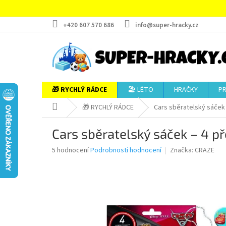
Přejít
na
obsah
+420 607 570 686
info@super-hracky.cz
🎁 RYCHLÝ RÁDCE
🏖️ LÉTO
HRAČKY
P
Domů
🎁 RYCHLÝ RÁDCE
Cars sběratelský sáček 
Cars sběratelský sáček – 4 př
Průměrné
5 hodnocení
Podrobnosti hodnocení
Značka:
CRAZE
hodnocení
produktu
je
5,0
z
5
hvězdiček.