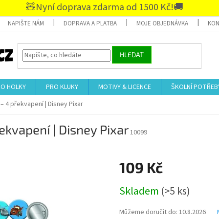
🧸Nyní doprava zdarma od 1500 Kč!🚚
NAPIŠTE NÁM
DOPRAVA A PLATBA
MOJE OBJEDNÁVKA
KON
HLEDAT
RO HOLKY
PRO KLUKY
MOTIVY & LICENCE
ŠKOLNÍ POTŘEB
– 4 překvapení | Disney Pixar
ekvapení | Disney Pixar
10099
109 Kč
Měrná
Skladem
(>5 ks)
cena:
Můžeme doručit do:
10.8.2026