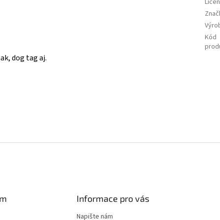
Lice
Znač
Výro
Kód
prod
ak, dog tag aj.
am
Informace pro vás
Napište nám