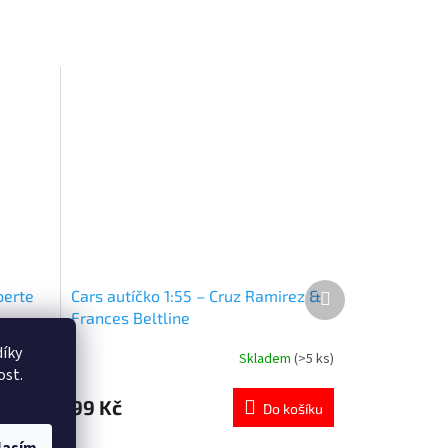
Další
berte
Cars autíčko 1:55 – Cruz Ramirez &
produkt
Frances Beltline
íky
dem
(1 ks)
Skladem
(>5 ks)
Průměrné
ost.
hodnocení
produktu
99 Kč
ETAIL
Do košíku
je
4,8
lasím