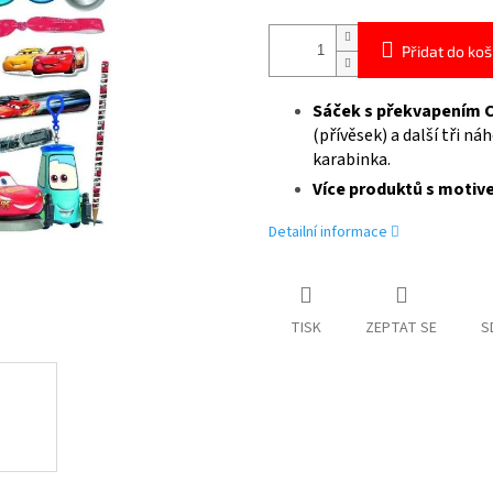
Přidat do koš
Sáček s překvapením C
(přívěsek) a další tři n
karabinka.
Více produktů s moti
Detailní informace
TISK
ZEPTAT SE
S