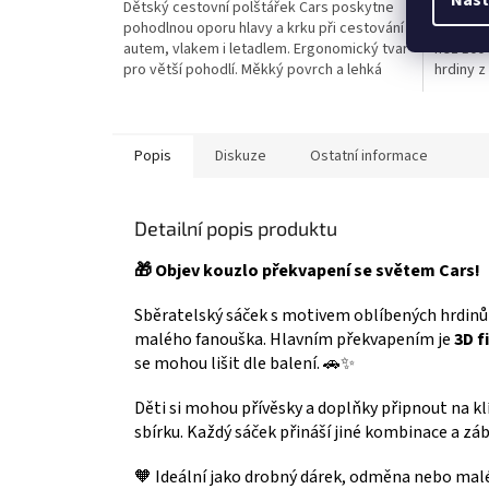
Dětský cestovní polštářek Cars poskytne
Zábava 
z
z
pohodlnou oporu hlavy a krku při cestování
McQueen
5
5
autem, vlakem i letadlem. Ergonomický tvar
než 100 
hvězdiček.
hvězdič
pro větší pohodlí. Měkký povrch a lehká
hrdiny z
výplň. Oficiální licence Disney Pixar Cars.
závodníky
👉 Více produktů s motivem Cars
produkt
Popis
Diskuze
Ostatní informace
Detailní popis produktu
🎁 Objev kouzlo překvapení se světem Cars!
Sběratelský sáček s motivem oblíbených hrdinů 
malého fanouška. Hlavním překvapením je
3D f
se mohou lišit dle balení. 🚗✨
Děti si mohou přívěsky a doplňky připnout na kl
sbírku. Každý sáček přináší jiné kombinace a záb
🧡 Ideální jako drobný dárek, odměna nebo malé