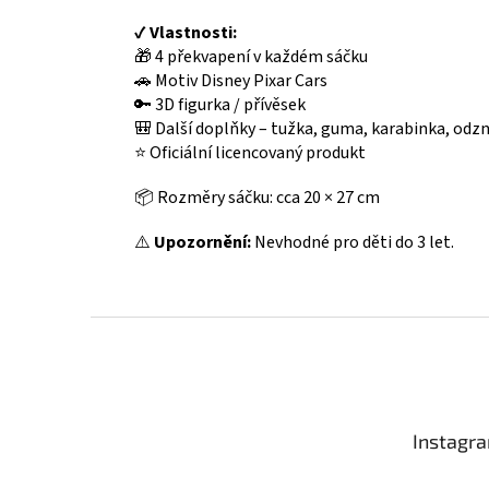
✔
Vlastnosti:
🎁 4 překvapení v každém sáčku
🚗 Motiv Disney Pixar Cars
🔑 3D figurka / přívěsek
🎒 Další doplňky – tužka, guma, karabinka, odzn
⭐ Oficiální licencovaný produkt
📦 Rozměry sáčku: cca 20 × 27 cm
⚠️
Upozornění:
Nevhodné pro děti do 3 let.
Z
á
p
a
t
Instagr
í