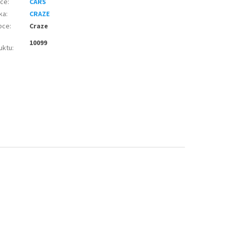
nce
:
CARS
ka
:
CRAZE
bce
:
Craze
10099
uktu
: