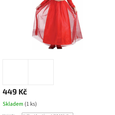
449 Kč
Měrná
Skladem
(1 ks)
cena: