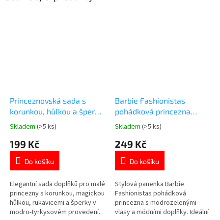
Princeznovská sada s
Barbie Fashionistas
korunkou, hůlkou a šperky
pohádková princezna
5 ks
panenka modrozelené
Skladem
(>5 ks)
Skladem
(>5 ks)
Průměrné
Průměrné
vlasy
hodnocení
hodnocení
199 Kč
249 Kč
produktu
produktu
je
je
Do košíku
Do košíku
4,6
5,0
z
z
5
5
Elegantní sada doplňků pro malé
Stylová panenka Barbie
hvězdiček.
hvězdiček.
princezny s korunkou, magickou
Fashionistas pohádková
hůlkou, rukavicemi a šperky v
princezna s modrozelenými
modro-tyrkysovém provedení.
vlasy a módními doplňky. Ideální