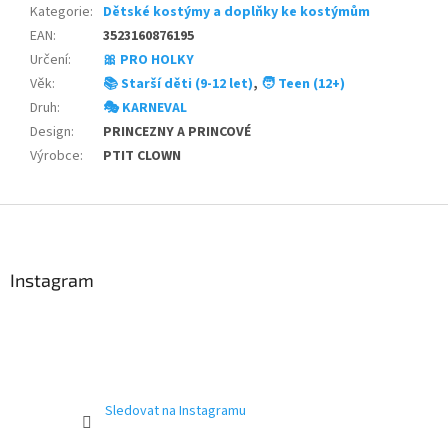
Kategorie
:
Dětské kostýmy a doplňky ke kostýmům
EAN
:
3523160876195
Určení
:
🎀 PRO HOLKY
Věk
:
📚 Starší děti (9-12 let)
,
🧑 Teen (12+)
Druh
:
🎭 KARNEVAL
Design
:
PRINCEZNY A PRINCOVÉ
Výrobce
:
PTIT CLOWN
Z
á
p
a
Instagram
t
í
Sledovat na Instagramu