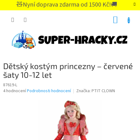
Přejít
🧸Nyní doprava zdarma od 1500 Kč!🚚
na
CZK
obsah
NÁKUP
KOŠÍK
Dětský kostým princezny – červené
šaty 10-12 let
87619-L
Průměrné
4 hodnocení
Podrobnosti hodnocení
Značka:
PTIT CLOWN
hodnocení
produktu
je
4,5
z
5
hvězdiček.