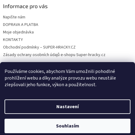
Informace pro vás
Napište nám
DOPRAVA A PLATBA
Moje objednávka
KONTAKTY
Obchodní podmínky – SUPER-HRACKY.CZ
Zásady ochrany osobních údajů e-shopu Super-hracky.cz
Používáme cookies, abychom Vám umožnili pohodlné
prohlížení webu a díky analýze provozu webu neustále
Instagram
zlepšovali jeho funkce, výkon a použitelnost.
Nastavení
Vytvořil Shoptet
Souhlasím
Copyright 2026
SUPER-HRACKY.CZ
. Všechna práva vyhrazena.