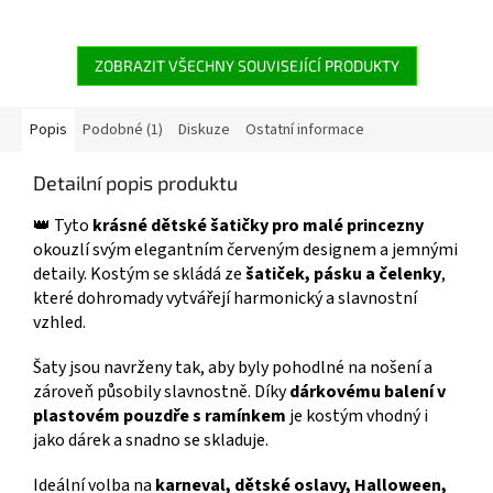
Více produktů s
pro kreativní hraní a svět
motivem 👉 PRINCEZEN
fantazie. 👑 Více produktů s
motivem 👉 BARBIE
ZOBRAZIT VŠECHNY SOUVISEJÍCÍ PRODUKTY
Popis
Podobné (1)
Diskuze
Ostatní informace
Detailní popis produktu
👑 Tyto
krásné dětské šatičky pro malé princezny
okouzlí svým elegantním červeným designem a jemnými
detaily. Kostým se skládá ze
šatiček, pásku a čelenky
,
které dohromady vytvářejí harmonický a slavnostní
vzhled.
Šaty jsou navrženy tak, aby byly pohodlné na nošení a
zároveň působily slavnostně. Díky
dárkovému balení v
plastovém pouzdře s ramínkem
je kostým vhodný i
jako dárek a snadno se skladuje.
Ideální volba na
karneval, dětské oslavy, Halloween,