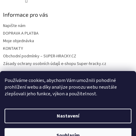
Informace pro vás
Napište nám
DOPRAVA A PLATBA
Moje objednávka
KONTAKTY
Obchodní podmínky – SUPER-HRACKY.CZ
Zásady ochrany osobních údajů e-shopu Super-hracky.cz
Používáme cookies, abychom Vám umožnili pohodlné
prohlížení webu a díky analýze provozu webu neustále
Instagram
zlepšovali jeho funkce, výkon a použitelnost.
Nastavení
Vytvořil Shoptet
Souhlasím
Copyright 2026
SUPER-HRACKY.CZ
. Všechna práva vyhrazena.