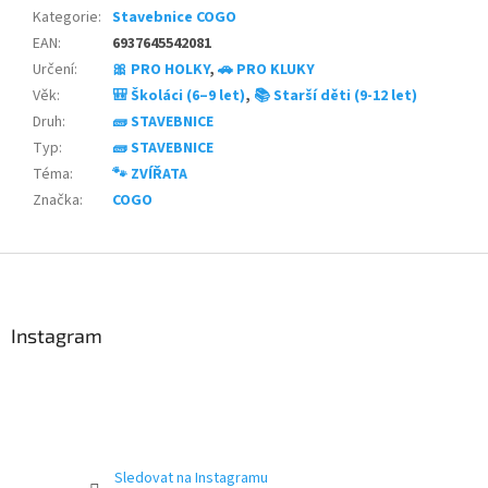
Kategorie
:
Stavebnice COGO
EAN
:
6937645542081
Určení
:
🎀 PRO HOLKY
,
🚗 PRO KLUKY
Věk
:
🎒 Školáci (6–9 let)
,
📚 Starší děti (9-12 let)
Druh
:
🧱 STAVEBNICE
Typ
:
🧱 STAVEBNICE
Téma
:
🐾 ZVÍŘATA
Značka
:
COGO
Z
á
p
a
Instagram
t
í
Sledovat na Instagramu