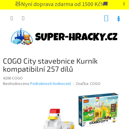
Přejít
🧸Nyní doprava zdarma od 1500 Kč!🚚
na
CZK
obsah
NÁKUP
KOŠÍK
COGO City stavebnice Kurník
kompatibilní 257 dílů
4208-COGO
Průměrné
Neohodnoceno
Podrobnosti hodnocení
Značka:
COGO
hodnocení
produktu
je
0,0
z
5
hvězdiček.