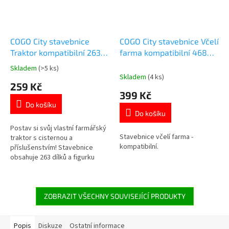
COGO City stavebnice
COGO City stavebnice Včelí
Traktor kompatibilní 263
farma kompatibilní 468
dílů
dílů
Skladem
(>5 ks)
Průměrné
Skladem
(4 ks)
hodnocení
259 Kč
produktu
399 Kč
je
Do košíku
5,0
Do košíku
z
5
Postav si svůj vlastní farmářský
Stavebnice včelí farma -
hvězdiček.
traktor s cisternou a
kompatibilní.
příslušenstvím! Stavebnice
obsahuje 263 dílků a figurku
farmáře, vše plně kompatibilní s
jinými stavebnicemi. 🌾 Více
produktů s motivem 👉 FARMA
ZOBRAZIT VŠECHNY SOUVISEJÍCÍ PRODUKTY
Popis
Diskuze
Ostatní informace