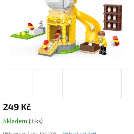
249 Kč
Měrná
Skladem
(3 ks)
cena: