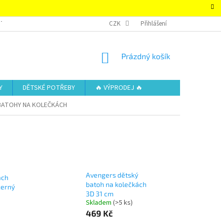
TAKTY
OBCHODNÍ PODMÍNKY – SUPER-HRACKY.CZ
CZK
Přihlášení
ZÁSADY OCHRAN
NÁKUPNÍ
Prázdný košík
KOŠÍK
Y
DĚTSKÉ POTŘEBY
🔥 VÝPRODEJ 🔥
BATOHY NA KOLEČKÁCH
Avengers dětský
ách
batoh na kolečkách
černý
3D 31 cm
Skladem
(>5 ks)
469 Kč