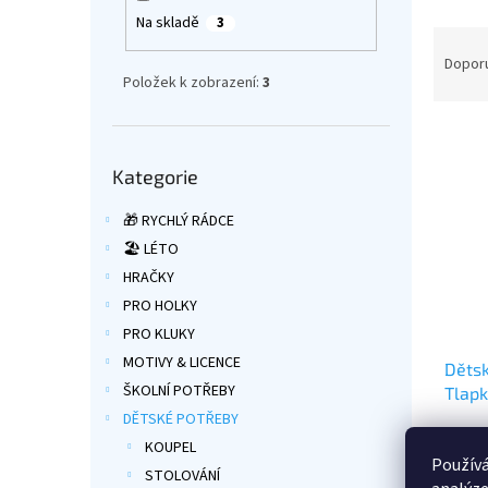
a
Na skladě
3
Ř
n
a
e
Dopor
Položek k zobrazení:
3
z
l
e
V
n
ý
í
Přeskočit
Kategorie
kategorie
p
p
i
r
🎁 RYCHLÝ RÁDCE
s
o
🏖️ LÉTO
p
d
r
u
HRAČKY
o
k
PRO HOLKY
d
t
PRO KLUKY
u
ů
MOTIVY & LICENCE
Dětsk
k
ŠKOLNÍ POTŘEBY
Tlapk
t
ů
DĚTSKÉ POTŘEBY
Průmě
KOUPEL
hodno
Používá
STOLOVÁNÍ
produ