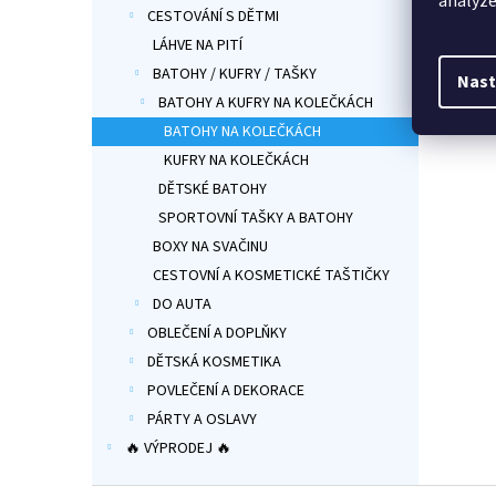
analýze
299
je
CESTOVÁNÍ S DĚTMI
5,0
LÁHVE NA PITÍ
Lehký 
z
BATOHY / KUFRY / TAŠKY
Tlapko
5
Nast
od 3 d
hvězdi
BATOHY A KUFRY NA KOLEČKÁCH
a výsu
BATOHY NA KOLEČKÁCH
školky
produ
KUFRY NA KOLEČKÁCH
PATR
DĚTSKÉ BATOHY
SPORTOVNÍ TAŠKY A BATOHY
BOXY NA SVAČINU
CESTOVNÍ A KOSMETICKÉ TAŠTIČKY
DO AUTA
OBLEČENÍ A DOPLŇKY
DĚTSKÁ KOSMETIKA
POVLEČENÍ A DEKORACE
PÁRTY A OSLAVY
🔥 VÝPRODEJ 🔥