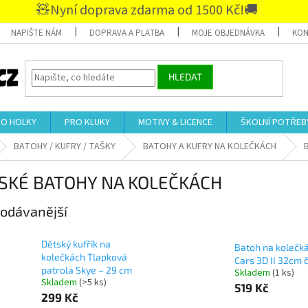
🧸Nyní doprava zdarma od 1500 Kč!🚚
NAPIŠTE NÁM
DOPRAVA A PLATBA
MOJE OBJEDNÁVKA
KON
HLEDAT
RO HOLKY
PRO KLUKY
MOTIVY & LICENCE
ŠKOLNÍ POTŘEB
BATOHY / KUFRY / TAŠKY
BATOHY A KUFRY NA KOLEČKÁCH
SKÉ BATOHY NA KOLEČKÁCH
odávanější
Dětský kufřík na
Batoh na kolečk
kolečkách Tlapková
Cars 3D II 32cm 
patrola Skye – 29 cm
Skladem
(1 ks)
Skladem
(>5 ks)
519 Kč
299 Kč