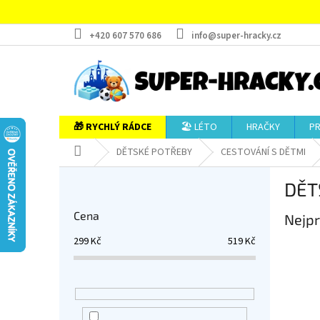
Přejít
na
obsah
+420 607 570 686
info@super-hracky.cz
🎁 RYCHLÝ RÁDCE
🏖️ LÉTO
HRAČKY
P
Domů
DĚTSKÉ POTŘEBY
CESTOVÁNÍ S DĚTMI
P
DĚT
o
s
Cena
Nejpr
t
r
299
Kč
519
Kč
a
n
n
í
p