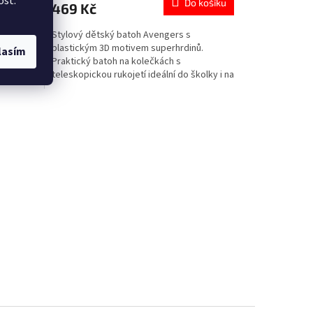
ost.
 košíku
Do košíku
469 Kč
je
4,8
II (32
Stylový dětský batoh Avengers s
z
m Bleska
plastickým 3D motivem superhrdinů.
5
lasím
lní do
Praktický batoh na kolečkách s
hvězdiček.
teleskopickou rukojetí ideální do školky i na
výlety. Více produktů s
motivem 👉 AVENGERS