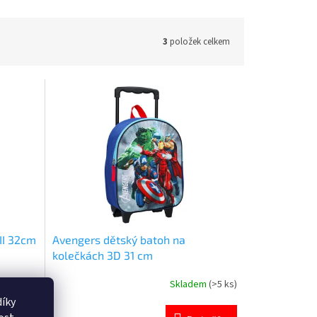
3
položek celkem
II 32cm
Avengers dětský batoh na
kolečkách 3D 31 cm
dem
(1 ks)
Skladem
(>5 ks)
Průměrné
hodnocení
íky
produktu