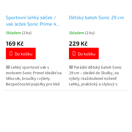
Sportovní lehký sáček /
Dětský batoh Sonic 29 cm
vak Ježek Sonic Prime 44 x
36 cm
Skladem
(2 ks)
Skladem
(2 ks)
Průměrné
Průměrné
hodnocení
hodnocení
169 Kč
229 Kč
produktu
produktu
je
je
Do košíku
Do košíku
5,0
5,0
z
z
5
5
🎒 Lehký sportovní vak s
🎒 Parádní dětský batoh Sonic
hvězdiček.
hvězdiček.
motivem Sonic Prime! Ideální na
29 cm – ideální do školky, na
tělocvik, kroužky i výlety.
výlety i každodenní nošení!
Bezpečnostní pojistky pro klid
Lehký, praktický a stylový s
rodičů – styl a funkčnost v
oficiálním designem Sonic
jednom! Více produktů s
Prime. Více produktů s motivem
motivem SONIC 👉 zde
SONIC 👉 zde