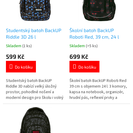
t
s
ů
p
r
o
d
Studentský batoh BackUP
Školní batoh BackUP
u
Riddle 3D 26 l
Roboti Red, 39 cm, 24 l
k
Skladem
(1 ks)
Skladem
(>5 ks)
Průměrné
Průměrné
t
hodnocení
hodnocení
599 Kč
699 Kč
ů
produktu
produktu
je
je
Do košíku
Do košíku
5,0
5,0
z
z
5
5
Studentský batoh BackUP
Školní batoh BackUP Roboti Red
hvězdiček.
hvězdiček.
Riddle 3D nabízí velký úložný
39 cm s objemem 24 l. 3 komory,
prostor, pohodlné nošení a
kapsa na notebook, organizér,
moderní design pro školu i volný
hrudní pás, reflexní prvky a
čas. Tři prostorné komory pro
motiv robotů. Více
přehledné uložení školních
produktů 👉 zde
potřeb. Boční kapsy na láhev
nebo drobnosti. Polstrované
nastavitelné ramenní popruhy.
Moderní geometrický 3D