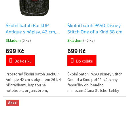
motiv....
Školní batoh BackUP
Školní batoh PASO Disney
Antique s nápisy, 42 cm,
Stitch One of a Kind 38 cm
26 l
Skladem
(5 ks)
Skladem
(>5 ks)
Průměrné
Průměrné
hodnocení
hodnocení
699 Kč
699 Kč
produktu
produktu
je
je
Do košíku
Do košíku
5,0
5,0
z
z
5
5
Prostorný školní batoh BackUP
Školní batoh PASO Disney Stitch
hvězdiček.
hvězdiček.
Antique 42 cm s objemem 26 l, 4
One of a Kind potěší všechny
přihrádkami, kapsou na
fanoušky oblíbeného
notebook, organizérem,
mimozemšťana Stitche. Lehký
reflexními prvky a hrudním
batoh se dvěma komorami a
pásem. Více produktů 👉 zde
praktickými kapsami.
Akce
Ergonomická záda, zesílené dno
a reflexní prvky pro pohodlné
nošení. Ideální do školy i na
volný čas. 👉 Více produktů s
motivem Stitch