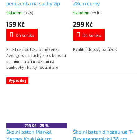
peněženka na suchý zip
28cm černý
Skladem
(3 ks)
Skladem
(>5 ks)
Průměrné
Průměrné
hodnocení
hodnocení
159 Kč
299 Kč
produktu
produktu
je
je
Do košíku
Do košíku
5,0
5,0
z
z
5
5
Praktická dětská peněženka
Kvalitní dětský batůžek.
hvězdiček.
hvězdiček.
Avengers na suchý zip s kapsou
na mince a přihrádkami na
bankovky i karty. Ideální pro
malé fanoušky superhrdinů 🦸‍♂️
💳 Více produktů s
Výprodej
motivem 👉 AVENGERS
799 Kč
–25 %
Školní batoh Marvel
Školní batoh dinosaurus T-
Heroes Khaki 44 cm
Rex ergonomický 38 cm