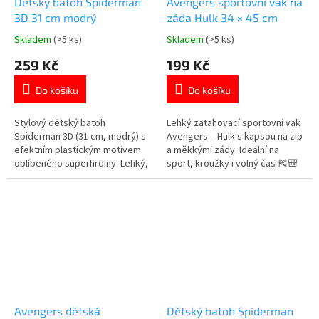
Dětský batoh Spiderman
Avengers sportovní vak na
3D 31 cm modrý
záda Hulk 34 × 45 cm
Skladem
(>5 ks)
Skladem
(>5 ks)
Průměrné
Průměrné
hodnocení
hodnocení
259 Kč
199 Kč
produktu
produktu
je
je
Do košíku
Do košíku
5,0
5,0
z
z
5
5
Stylový dětský batoh
Lehký zatahovací sportovní vak
hvězdiček.
hvězdiček.
Spiderman 3D (31 cm, modrý) s
Avengers – Hulk s kapsou na zip
efektním plastickým motivem
a měkkými zády. Ideální na
oblíbeného superhrdiny. Lehký,
sport, kroužky i volný čas 🎽🎒
pohodlný a ideální do školky i na
Více produktů s
výlety!
motivem 👉 AVENGERS
Avengers dětská
Dětský batoh Spiderman