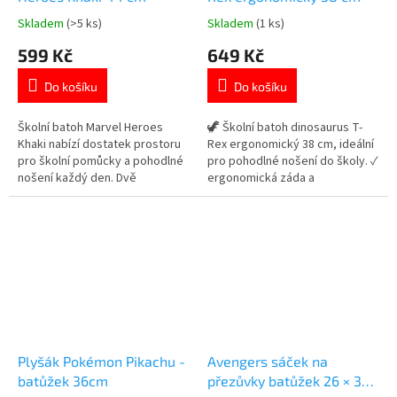
Skladem
(>5 ks)
Skladem
(1 ks)
Průměrné
Průměrné
hodnocení
hodnocení
599 Kč
649 Kč
produktu
produktu
je
je
Do košíku
Do košíku
5,0
5,0
z
z
5
5
Školní batoh Marvel Heroes
🦖 Školní batoh dinosaurus T-
hvězdiček.
hvězdiček.
Khaki nabízí dostatek prostoru
Rex ergonomický 38 cm, ideální
pro školní pomůcky a pohodlné
pro pohodlné nošení do školy. ✓
nošení každý den. Dvě
ergonomická záda a
prostorné komory a přední
polstrované popruhy ✓
kapsa na zip. Ergonomicky
prostorný batoh vhodný pro
tvarovaná polstrovaná záda pro
formát A4 ✓ ideální školní batoh
maximální pohodlí. Boční kapsy
pro děti 👉 Více produktů s
na láhev a termo kapsa na zip.
motivem dinosaurů
Oficiální licence Marvel.
👉 Více...
Plyšák Pokémon Pikachu -
Avengers sáček na
batůžek 36cm
přezůvky batůžek 26 × 34