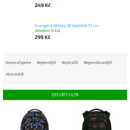
249 Kč
Avengers dětský 3D batůžek 31 cm
Skladem
(2 ks)
299 Kč
Ř
a
Doporučujeme
Nejlevnější
Nejdražší
Nejprodávanější
z
e
Abecedně
n
í
p
OTEVŘÍT FILTR
r
o
V
d
ý
u
p
k
i