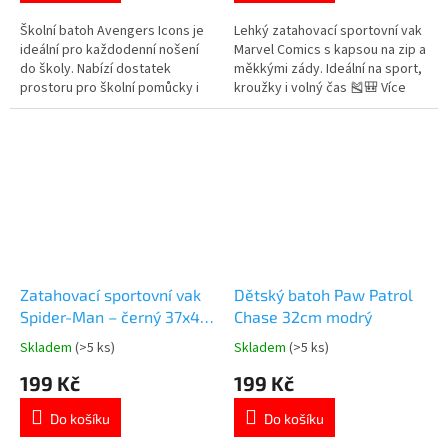
z
z
5
5
Školní batoh Avengers Icons je
Lehký zatahovací sportovní vak
hvězdiček.
hvězdiček.
ideální pro každodenní nošení
Marvel Comics s kapsou na zip a
do školy. Nabízí dostatek
měkkými zády. Ideální na sport,
prostoru pro školní pomůcky i
kroužky i volný čas 🎽🎒 Více
pohodlné nošení. Dvě prostorné
produktů s
komory a přední kapsa na zip.
motivem 👉 AVENGERS
Ergonomicky tvarovaná
polstrovaná záda pro pohodlné
nošení. Boční síťované kapsy na
láhev nebo drobnosti. Oficiální...
Zatahovací sportovní vak
Dětský batoh Paw Patrol
Spider-Man – černý 37x46
Chase 32cm modrý
cm
Skladem
(>5 ks)
Skladem
(>5 ks)
Průměrné
Průměrné
hodnocení
hodnocení
199 Kč
199 Kč
produktu
produktu
je
je
Do košíku
Do košíku
5,0
5,0
z
z