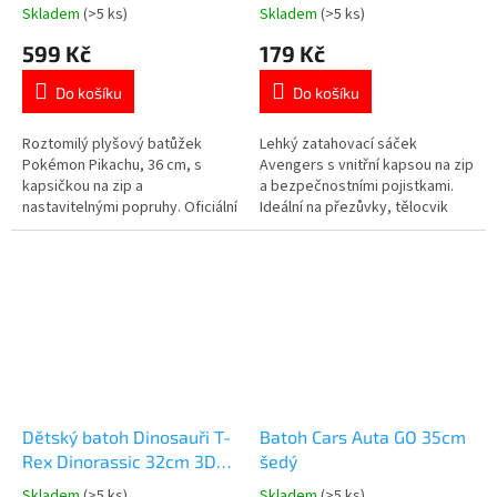
cm
Skladem
(>5 ks)
Skladem
(>5 ks)
Průměrné
Průměrné
hodnocení
hodnocení
599 Kč
179 Kč
produktu
produktu
je
je
Do košíku
Do košíku
5,0
5,0
z
z
5
5
Roztomilý plyšový batůžek
Lehký zatahovací sáček
hvězdiček.
hvězdiček.
Pokémon Pikachu, 36 cm, s
Avengers s vnitřní kapsou na zip
kapsičkou na zip a
a bezpečnostními pojistkami.
nastavitelnými popruhy. Oficiální
Ideální na přezůvky, tělocvik
licencovaný produkt. Více
nebo svačinu. Oficiální licence
produktů s
Marvel. Více produktů s
motivem 👉 POKÉMON
motivem 👉 AVENGERS
Dětský batoh Dinosauři T-
Batoh Cars Auta GO 35cm
Rex Dinorassic 32cm 3D
šedý
zelený
Skladem
(>5 ks)
Skladem
(>5 ks)