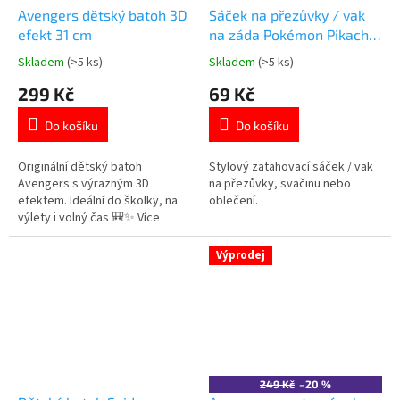
Avengers dětský batoh 3D
Sáček na přezůvky / vak
efekt 31 cm
na záda Pokémon Pikachu
25x25 cm
Skladem
(>5 ks)
Skladem
(>5 ks)
Průměrné
Průměrné
hodnocení
hodnocení
299 Kč
69 Kč
produktu
produktu
je
je
Do košíku
Do košíku
5,0
5,0
z
z
5
5
Originální dětský batoh
Stylový zatahovací sáček / vak
hvězdiček.
hvězdiček.
Avengers s výrazným 3D
na přezůvky, svačinu nebo
efektem. Ideální do školky, na
oblečení.
výlety i volný čas 🎒✨ Více
produktů s
motivem 👉 AVENGERS
Výprodej
249 Kč
–20 %