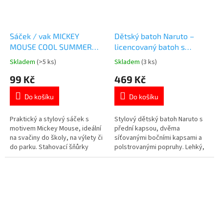
Sáček / vak MICKEY
Dětský batoh Naruto –
MOUSE COOL SUMMER
licencovaný batoh s
25x30 cm
potiskem
Skladem
(>5 ks)
Skladem
(3 ks)
Průměrné
Průměrné
hodnocení
hodnocení
99 Kč
469 Kč
produktu
produktu
je
je
Do košíku
Do košíku
5,0
4,8
z
z
5
5
Praktický a stylový sáček s
Stylový dětský batoh Naruto s
hvězdiček.
hvězdiček.
motivem Mickey Mouse, ideální
přední kapsou, dvěma
na svačiny do školy, na výlety či
síťovanými bočními kapsami a
do parku. Stahovací šňůrky
polstrovanými popruhy. Lehký,
umožňují snadné uzavření i
pohodlný a ideální na výlety či
nošení na zádech. Rozměry: 25 ×
volný čas. Více produktů s
30 cm. Snadno omyvatelný,
motivem 👉 NARUTO
dlouhá životnost.