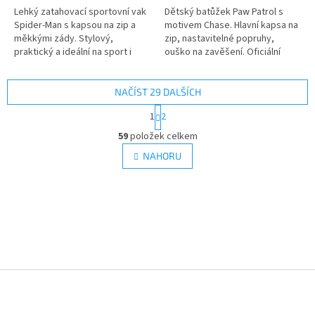
5
5
Lehký zatahovací sportovní vak
Dětský batůžek Paw Patrol s
hvězdiček.
hvězdiček.
Spider-Man s kapsou na zip a
motivem Chase. Hlavní kapsa na
měkkými zády. Stylový,
zip, nastavitelné popruhy,
praktický a ideální na sport i
ouško na zavěšení. Oficiální
volný čas 🎽🎒 Více produktů s
licence. Rozměr 26×32×11 cm.
motivem 👉 SPIDERMAN
Více produktů s motivem
👉 TLAPKOVÉ PATROLY
NAČÍST 29 DALŠÍCH
S
1
2
t
O
r
59
položek celkem
v
á
l
NAHORU
n
á
k
d
o
v
a
á
c
n
í
í
p
r
v
Z
k
y
á
v
p