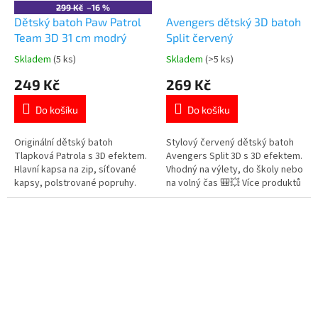
299 Kč
–16 %
Dětský batoh Paw Patrol
Avengers dětský 3D batoh
Team 3D 31 cm modrý
Split červený
Skladem
(5 ks)
Skladem
(>5 ks)
Průměrné
Průměrné
hodnocení
hodnocení
249 Kč
269 Kč
produktu
produktu
je
je
Do košíku
Do košíku
5,0
5,0
z
z
5
5
Originální dětský batoh
Stylový červený dětský batoh
hvězdiček.
hvězdiček.
Tlapková Patrola s 3D efektem.
Avengers Split 3D s 3D efektem.
Hlavní kapsa na zip, síťované
Vhodný na výlety, do školy nebo
kapsy, polstrované popruhy.
na volný čas 🎒💥 Více produktů
Rozměry 26×31×11 cm. Více
s motivem 👉 AVENGERS
produktů s motivem
👉 TLAPKOVÉ PATROLY