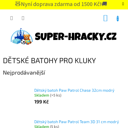
Přejít
🧸Nyní doprava zdarma od 1500 Kč!🚚
na
CZK
obsah
NÁKUP
KOŠÍK
DĚTSKÉ BATOHY PRO KLUKY
Nejprodávanější
Dětský batoh Paw Patrol Chase 32cm modrý
Skladem
(>5 ks)
199 Kč
Dětský batoh Paw Patrol Team 3D 31 cm modrý
Skladem
(5 ks)