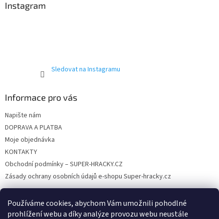
ý
a
Instagram
p
t
i
í
s
u
Sledovat na Instagramu
Informace pro vás
Napište nám
DOPRAVA A PLATBA
Moje objednávka
KONTAKTY
Obchodní podmínky – SUPER-HRACKY.CZ
Zásady ochrany osobních údajů e-shopu Super-hracky.cz
Používáme cookies, abychom Vám umožnili pohodlné
prohlížení webu a díky analýze provozu webu neustále
Instagram