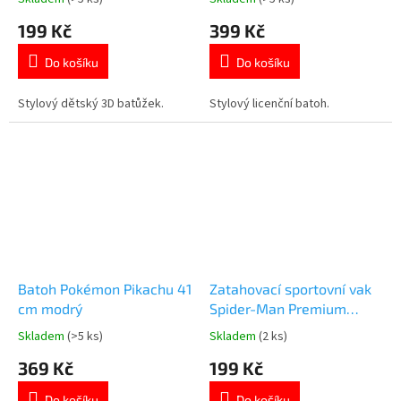
Průměrné
Průměrné
hodnocení
hodnocení
199 Kč
399 Kč
produktu
produktu
je
je
Do košíku
Do košíku
5,0
5,0
z
z
5
5
Stylový dětský 3D batůžek.
Stylový licenční batoh.
hvězdiček.
hvězdiček.
Batoh Pokémon Pikachu 41
Zatahovací sportovní vak
cm modrý
Spider-Man Premium
37x46 cm
Skladem
(>5 ks)
Skladem
(2 ks)
Průměrné
Průměrné
hodnocení
hodnocení
369 Kč
199 Kč
produktu
produktu
je
je
Do košíku
Do košíku