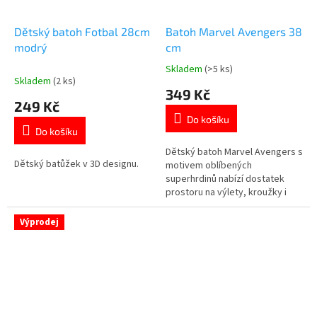
Dětský batoh Fotbal 28cm
Batoh Marvel Avengers 38
modrý
cm
Skladem
(>5 ks)
Průměrné
Skladem
(2 ks)
hodnocení
349 Kč
produktu
249 Kč
je
Do košíku
5,0
Do košíku
z
5
Dětský batoh Marvel Avengers s
Dětský batůžek v 3D designu.
hvězdiček.
motivem oblíbených
superhrdinů nabízí dostatek
prostoru na výlety, kroužky i
každodenní nošení. Prostorná
hlavní komora a přední kapsa na
Výprodej
zip. Boční síťované kapsy a
popruh pro upevnění na kufr.
Oficiální licence Marvel. 👉 Více
produktů s motivem Avengers