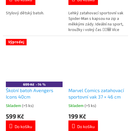
5,0
5,0
z
z
5
5
Stylový dětský batoh.
Lehký zatahovací sportovní vak
hvězdiček.
hvězdiček.
Spider-Man s kapsou na zip a
měkkými zády. Ideální na sport,
kroužky i volný čas 🏃‍♂️🎒 Více
produktů s motivem
👉 SPIDERMAN
Výprodej
699 Kč
–14 %
Školní batoh Avengers
Marvel Comics zatahovací
Icons 40cm
sportovní vak 37 × 46 cm
Skladem
(>5 ks)
Skladem
(>5 ks)
Průměrné
Průměrné
hodnocení
hodnocení
599 Kč
199 Kč
produktu
produktu
je
je
Do košíku
Do košíku
5,0
5,0