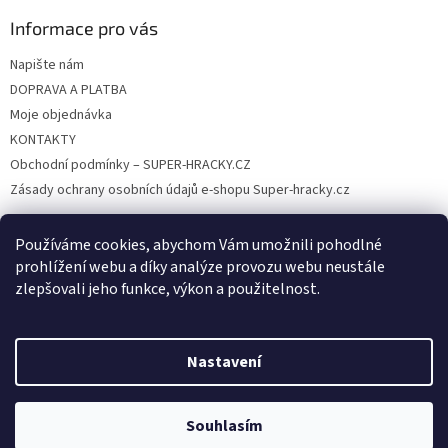
Informace pro vás
Napište nám
DOPRAVA A PLATBA
Moje objednávka
KONTAKTY
Obchodní podmínky – SUPER-HRACKY.CZ
Zásady ochrany osobních údajů e-shopu Super-hracky.cz
Používáme cookies, abychom Vám umožnili pohodlné
prohlížení webu a díky analýze provozu webu neustále
Instagram
zlepšovali jeho funkce, výkon a použitelnost.
Nastavení
Vytvořil Shoptet
Souhlasím
Copyright 2026
SUPER-HRACKY.CZ
. Všechna práva vyhrazena.