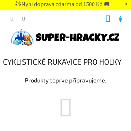
Přejít
🧸Nyní doprava zdarma od 1500 Kč!🚚
na
CZK
obsah
NÁKUP
KOŠÍK
CYKLISTICKÉ RUKAVICE PRO HOLKY
Produkty teprve připravujeme.