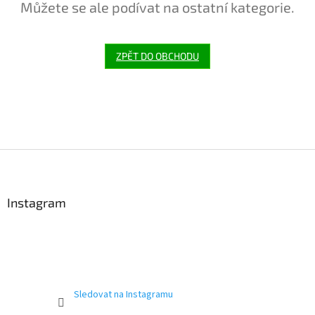
Můžete se ale podívat na ostatní kategorie.
ZPĚT DO OBCHODU
Z
á
p
a
Instagram
t
í
Sledovat na Instagramu