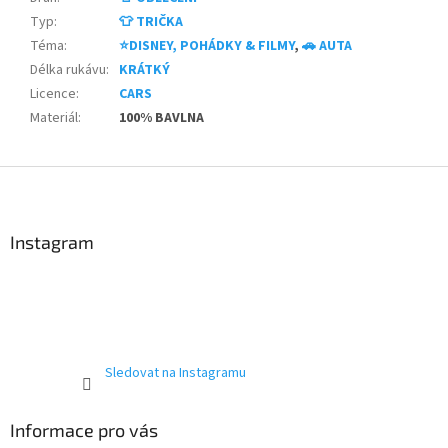
Typ
:
👕 TRIČKA
Téma
:
⭐DISNEY, POHÁDKY & FILMY
,
🚗 AUTA
Délka rukávu
:
KRÁTKÝ
Licence
:
CARS
Materiál
:
100% BAVLNA
Z
á
p
a
Instagram
t
í
Sledovat na Instagramu
Informace pro vás