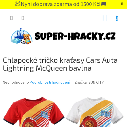
Přejít
🧸Nyní doprava zdarma od 1500 Kč!🚚
na
CZK
obsah
NÁKUP
KOŠÍK
Chlapecké tričko kraťasy Cars Auta
Lightning McQueen bavlna
Průměrné
Neohodnoceno
Podrobnosti hodnocení
Značka:
SUN CITY
hodnocení
produktu
je
0,0
z
5
hvězdiček.