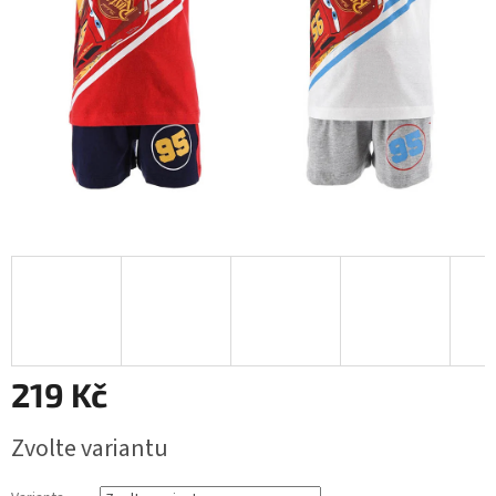
219 Kč
Měrná
Zvolte variantu
cena: