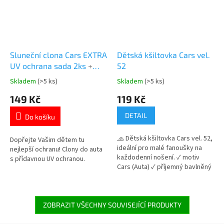
Sluneční clona Cars EXTRA
Dětská kšiltovka Cars vel.
UV ochrana sada 2ks
+
52
taštička na clony zdarma
Skladem
(>5 ks)
Skladem
(>5 ks)
Průměrné
Průměrné
hodnocení
hodnocení
149 Kč
119 Kč
produktu
produktu
je
je
DETAIL
Do košíku
5,0
4,7
z
z
🧢 Dětská kšiltovka Cars vel. 52,
5
5
Dopřejte Vašim dětem tu
ideální pro malé fanoušky na
hvězdiček.
hvězdiček.
nejlepší ochranu! Clony do auta
každodenní nošení. ✓ motiv
s přídavnou UV ochranou.
Cars (Auta) ✓ příjemný bavlněný
materiál ✓ nastavitelná velikost
na suchý zip 👉 Více produktů s
motivem Cars
ZOBRAZIT VŠECHNY SOUVISEJÍCÍ PRODUKTY