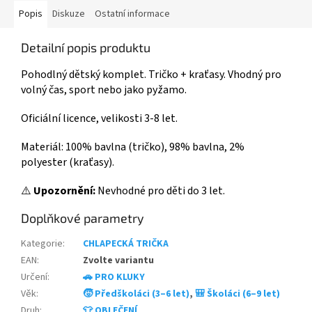
Popis
Diskuze
Ostatní informace
Detailní popis produktu
Pohodlný dětský komplet. Tričko + kraťasy. Vhodný pro
volný čas, sport nebo jako pyžamo.
Oficiální licence, velikosti 3-8 let.
Materiál: 100% bavlna (tričko), 98% bavlna, 2%
polyester (kraťasy).
⚠️
Upozornění:
Nevhodné pro děti do 3 let.
Doplňkové parametry
Kategorie
:
CHLAPECKÁ TRIČKA
EAN
:
Zvolte variantu
Určení
:
🚗 PRO KLUKY
Věk
:
🧒 Předškoláci (3–6 let)
,
🎒 Školáci (6–9 let)
Druh
:
👕 OBLEČENÍ