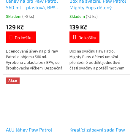
Láhev na pití Paw Patrol
Box na svačinu Paw Patrol
560 ml – plastová, BPA
Mighty Pups dělený
free, šroubovací víčko
Skladem
(>5 ks)
Skladem
(>5 ks)
Průměrné
Průměrné
hodnocení
hodnocení
129 Kč
139 Kč
produktu
produktu
je
je
Do košíku
Do košíku
5,0
5,0
z
z
5
5
Licencovaná láhev na pití Paw
Box na svačinu Paw Patrol
hvězdiček.
hvězdiček.
Patrol o objemu 560 ml.
Mighty Pups dělený umožní
Vyrobena z plastu bez BPA, se
přehledně oddělit jednotlivé
šroubovacím víčkem. Bezpečná,
části svačiny a potěší motivem
lehká a ideální pro děti. Více
oblíbených hrdinů. ✓ 3
produktů s motivem
samostatné přihrádky s víčky ✓
Akce
👉 TLAPKOVÉ PATROLY
plast bez BPA – bezpečný pro
děti ✓ praktické a odolné
provedení 👉 Více produktů s
motivem Tlapková Patrola
ALU láhev Paw Patrol
Kreslící zábavní sada Paw