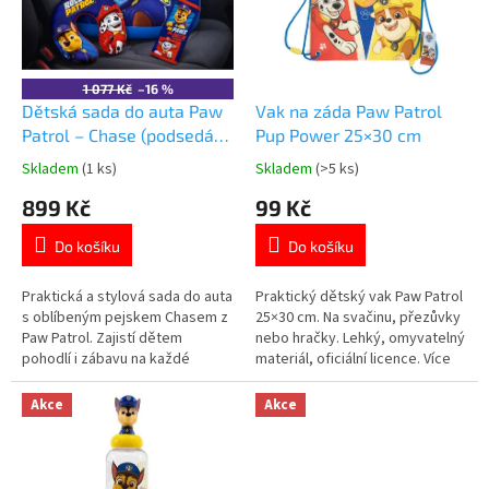
t
s
ů
p
r
o
1 077 Kč
–16 %
d
Dětská sada do auta Paw
Vak na záda Paw Patrol
u
Patrol – Chase (podsedák,
Pup Power 25×30 cm
k
polštář, chránič pásu)
Skladem
(1 ks)
Skladem
(>5 ks)
Průměrné
Průměrné
t
hodnocení
hodnocení
899 Kč
99 Kč
ů
produktu
produktu
je
je
Do košíku
Do košíku
5,0
5,0
z
z
5
5
Praktická a stylová sada do auta
Praktický dětský vak Paw Patrol
hvězdiček.
hvězdiček.
s oblíbeným pejskem Chasem z
25×30 cm. Na svačinu, přezůvky
Paw Patrol. Zajistí dětem
nebo hračky. Lehký, omyvatelný
pohodlí i zábavu na každé
materiál, oficiální licence. Více
cestě. ✔ pohodlný podsedák ✔
produktů s motivem
polštářek za krk ✔ chránič
👉 TLAPKOVÉ PATROLY
Akce
Akce
bezpečnostního pásu ✔ ideální
na delší jízdy autem 👉 Více
produktů s motivem Paw Patrol