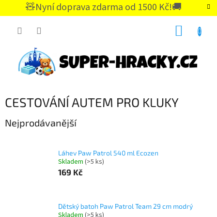
Přejít
🧸Nyní doprava zdarma od 1500 Kč!🚚
na
CZK
obsah
NÁKUP
KOŠÍK
CESTOVÁNÍ AUTEM PRO KLUKY
Nejprodávanější
Láhev Paw Patrol 540 ml Ecozen
Skladem
(>5 ks)
169 Kč
Dětský batoh Paw Patrol Team 29 cm modrý
Skladem
(>5 ks)