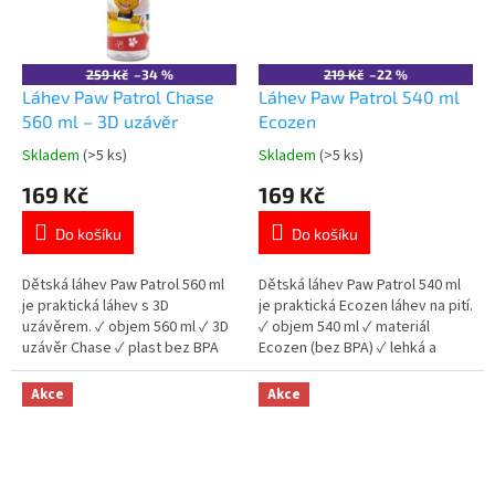
259 Kč
–34 %
219 Kč
–22 %
Láhev Paw Patrol Chase
Láhev Paw Patrol 540 ml
560 ml – 3D uzávěr
Ecozen
Skladem
(>5 ks)
Skladem
(>5 ks)
Průměrné
Průměrné
hodnocení
hodnocení
169 Kč
169 Kč
produktu
produktu
je
je
Do košíku
Do košíku
5,0
5,0
z
z
5
5
Dětská láhev Paw Patrol 560 ml
Dětská láhev Paw Patrol 540 ml
hvězdiček.
hvězdiček.
je praktická láhev s 3D
je praktická Ecozen láhev na pití.
uzávěrem. ✓ objem 560 ml ✓ 3D
✓ objem 540 ml ✓ materiál
uzávěr Chase ✓ plast bez BPA
Ecozen (bez BPA) ✓ lehká a
(Ecozen) ✓ licencovaný motiv
odolná ✓ licencovaný motiv Paw
Paw Patrol 👉 Více produktů
Patrol 👉 Více produktů Paw
Akce
Akce
Paw Patrol
Patrol