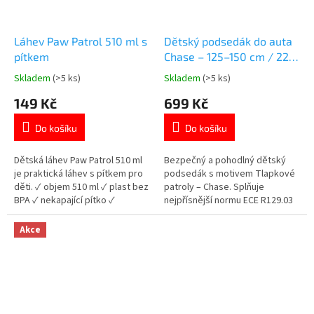
Láhev Paw Patrol 510 ml s
Dětský podsedák do auta
pítkem
Chase – 125–150 cm / 22–
36 kg
Skladem
(>5 ks)
Skladem
(>5 ks)
Průměrné
Průměrné
hodnocení
hodnocení
149 Kč
699 Kč
produktu
produktu
je
je
Do košíku
Do košíku
5,0
5,0
z
z
5
5
Dětská láhev Paw Patrol 510 ml
Bezpečný a pohodlný dětský
hvězdiček.
hvězdiček.
je praktická láhev s pítkem pro
podsedák s motivem Tlapkové
děti. ✓ objem 510 ml ✓ plast bez
patroly – Chase. Splňuje
BPA ✓ nekapající pítko ✓
nejpřísnější normu ECE R129.03
licencovaný motiv Paw Patrol 👉
(i-Size). Více produktů s
Více produktů Paw Patrol
motivem Tlapkové patroly👉
Akce
zde