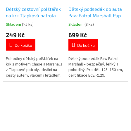
Dětský cestovní polštářek
Dětský podsedák do auta
na krk Tlapková patrola –
Paw Patrol Marshall Pup
Chase a Marshall | pohodlí
Fired Up (125–150 cm)
Skladem
(>5 ks)
Skladem
(3 ks)
Průměrné
Průměrné
na cesty
hodnocení
hodnocení
249 Kč
699 Kč
produktu
produktu
je
je
Do košíku
Do košíku
5,0
5,0
z
z
5
5
Pohodlný dětský polštářek na
Dětský podsedák Paw Patrol
hvězdiček.
hvězdiček.
krk s motivem Chase a Marshalla
Marshall – bezpečný, lehký a
z Tlapkové patroly. Ideální na
pohodlný. Pro děti 125–150 cm,
cesty autem, vlakem i letadlem.
certifikace ECE R129.
Prohlédněte si další Tlapkové
Ergonomický tvar, potah s
patroly produkty👉 zde
motivem Marshalla. Více
produktů s motivem
👉 TLAPKOVÉ PATROLY