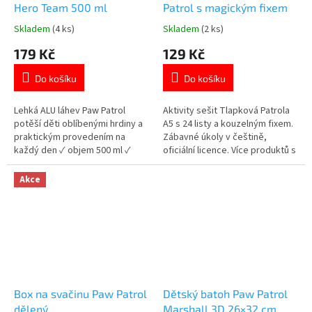
Hero Team 500 ml
Patrol s magickým fixem
Skladem
(4 ks)
Skladem
(2 ks)
Průměrné
Průměrné
hodnocení
hodnocení
179 Kč
129 Kč
produktu
produktu
je
je
Do košíku
Do košíku
5,0
4,7
z
z
5
5
Lehká ALU láhev Paw Patrol
Aktivity sešit Tlapková Patrola
hvězdiček.
hvězdiček.
potěší děti oblíbenými hrdiny a
A5 s 24 listy a kouzelným fixem.
praktickým provedením na
Zábavné úkoly v češtině,
každý den ✓ objem 500 ml ✓
oficiální licence. Více produktů s
bezpečnostní odklápěcí uzávěr
motivem 👉 TLAPKOVÉ
✓ lehké hliníkové provedení ✓
PATROLY
Akce
oficiální licence Paw Patrol 👉
Více produktů Paw Patrol
Box na svačinu Paw Patrol
Dětský batoh Paw Patrol
dělený
Marshall 3D 26×32 cm