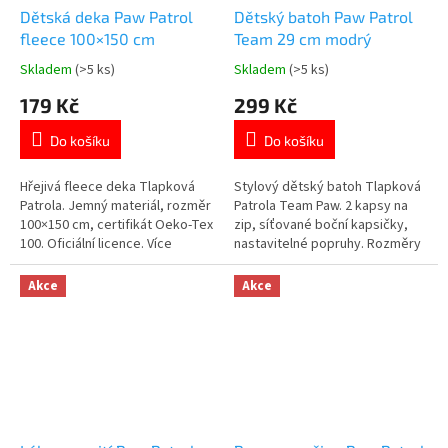
Dětská deka Paw Patrol
Dětský batoh Paw Patrol
fleece 100×150 cm
Team 29 cm modrý
Skladem
(>5 ks)
Skladem
(>5 ks)
Průměrné
Průměrné
hodnocení
hodnocení
179 Kč
299 Kč
produktu
produktu
je
je
Do košíku
Do košíku
5,0
5,0
z
z
5
5
Hřejivá fleece deka Tlapková
Stylový dětský batoh Tlapková
hvězdiček.
hvězdiček.
Patrola. Jemný materiál, rozměr
Patrola Team Paw. 2 kapsy na
100×150 cm, certifikát Oeko-Tex
zip, síťované boční kapsičky,
100. Oficiální licence. Více
nastavitelné popruhy. Rozměry
produktů s motivem
23×29×8 cm. Více produktů s
👉 TLAPKOVÉ PATROLY
motivem 👉 TLAPKOVÉ
Akce
Akce
PATROLY