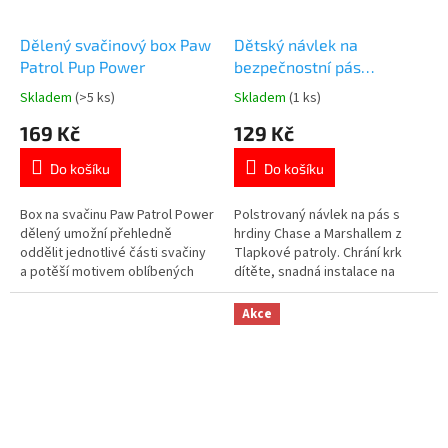
Dělený svačinový box Paw
Dětský návlek na
Patrol Pup Power
bezpečnostní pás
Tlapková patrola – Chase
Skladem
(>5 ks)
Skladem
(1 ks)
Průměrné
Průměrné
a Marshall | Pohodlný
hodnocení
hodnocení
169 Kč
129 Kč
chránič se suchým zipem
produktu
produktu
je
je
Do košíku
Do košíku
5,0
5,0
z
z
5
5
Box na svačinu Paw Patrol Power
Polstrovaný návlek na pás s
hvězdiček.
hvězdiček.
dělený umožní přehledně
hrdiny Chase a Marshallem z
oddělit jednotlivé části svačiny
Tlapkové patroly. Chrání krk
a potěší motivem oblíbených
dítěte, snadná instalace na
hrdinů. ✓ dělený vnitřní prostor
suchý zip. Prohlédněte si další
(3 přihrádky) ✓ plast bez BPA –
Tlapková patrola produkty👉
Akce
bezpečný pro děti ✓ pevné a
zde
spolehlivé uzavírání 👉 Více
produktů s motivem Tlapková
Patrola