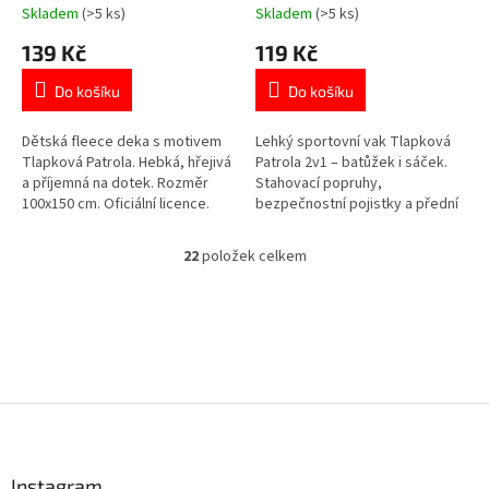
hebká a hřejivá
Skladem
(>5 ks)
Skladem
(>5 ks)
Průměrné
Průměrné
hodnocení
hodnocení
139 Kč
119 Kč
produktu
produktu
je
je
Do košíku
Do košíku
5,0
5,0
z
z
5
5
Dětská fleece deka s motivem
Lehký sportovní vak Tlapková
hvězdiček.
hvězdiček.
Tlapková Patrola. Hebká, hřejivá
Patrola 2v1 – batůžek i sáček.
a příjemná na dotek. Rozměr
Stahovací popruhy,
100x150 cm. Oficiální licence.
bezpečnostní pojistky a přední
Více produktů s motivem
kapsa na zip. Rozměry 30×41
👉 TLAPKOVÉ PATROLY
cm. Více produktů s motivem
22
položek celkem
O
👉 TLAPKOVÉ PATROLY
v
l
á
d
a
c
í
Z
p
á
r
p
v
a
Instagram