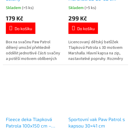
Skladem
(>5 ks)
Skladem
(>5 ks)
Průměrné
Průměrné
hodnocení
hodnocení
179 Kč
299 Kč
produktu
produktu
je
je
Do košíku
Do košíku
4,9
4,5
z
z
5
5
Box na svačinu Paw Patrol
Licencovaný dětský batůžek
hvězdiček.
hvězdiček.
dělený umožní přehledně
Tlapková Patrola s 3D motivem
oddělit jednotlivé části svačiny
Marshalla. Hlavní kapsa na zip,
a potěší motivem oblíbených
nastavitelné popruhy. Rozměry
hrdinů. ✓ 3 samostatné
26×32×11 cm. Více produktů s
přihrádky s víčky ✓ plast bez
motivem 👉 TLAPKOVÉ
BPA – bezpečný pro děti ✓
PATROLY
praktické a odolné provedení
👉 Více produktů s motivem
Tlapková Patrola
Fleece deka Tlapková
Sportovní vak Paw Patrol s
Patrola 100x150 cm –
kapsou 30×41 cm