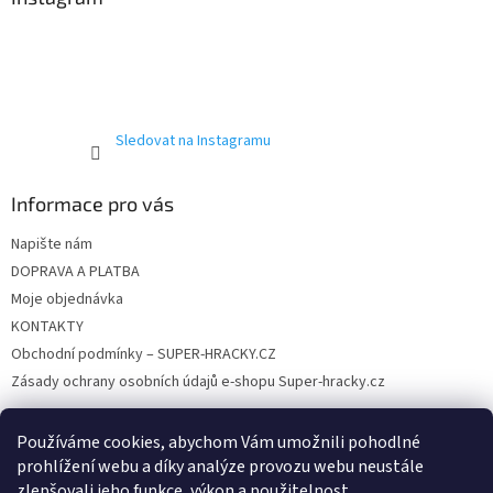
k
t
y
í
v
ý
p
i
s
Sledovat na Instagramu
u
Informace pro vás
Napište nám
DOPRAVA A PLATBA
Moje objednávka
KONTAKTY
Obchodní podmínky – SUPER-HRACKY.CZ
Zásady ochrany osobních údajů e-shopu Super-hracky.cz
Používáme cookies, abychom Vám umožnili pohodlné
prohlížení webu a díky analýze provozu webu neustále
Instagram
zlepšovali jeho funkce, výkon a použitelnost.