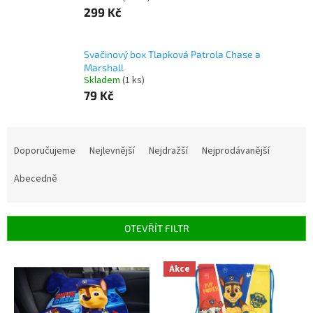
299 Kč
Svačinový box Tlapková Patrola Chase a
Marshall
Skladem
(1 ks)
79 Kč
Ř
a
Doporučujeme
Nejlevnější
Nejdražší
Nejprodávanější
z
e
Abecedně
n
í
p
OTEVŘÍT FILTR
r
o
V
Akce
d
ý
u
p
k
i