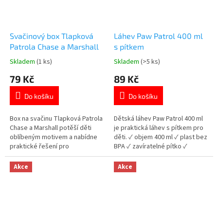
Svačinový box Tlapková
Láhev Paw Patrol 400 ml
Patrola Chase a Marshall
s pítkem
Skladem
(1 ks)
Skladem
(>5 ks)
Průměrné
Průměrné
hodnocení
hodnocení
79 Kč
89 Kč
produktu
produktu
je
je
Do košíku
Do košíku
5,0
5,0
z
z
5
5
Box na svačinu Tlapková Patrola
Dětská láhev Paw Patrol 400 ml
hvězdiček.
hvězdiček.
Chase a Marshall potěší děti
je praktická láhev s pítkem pro
oblíbeným motivem a nabídne
děti. ✓ objem 400 ml ✓ plast bez
praktické řešení pro
BPA ✓ zavíratelné pítko ✓
každodenní svačiny. ✓ motiv
licencovaný motiv Paw Patrol 👉
Paw Patrol – Chase a Marshall ✓
Více produktů Paw Patrol
Akce
Akce
plast bez BPA – bezpečný pro
děti ✓ pevné uzavírání 👉 Více
produktů s motivem Tlapková
Patrola