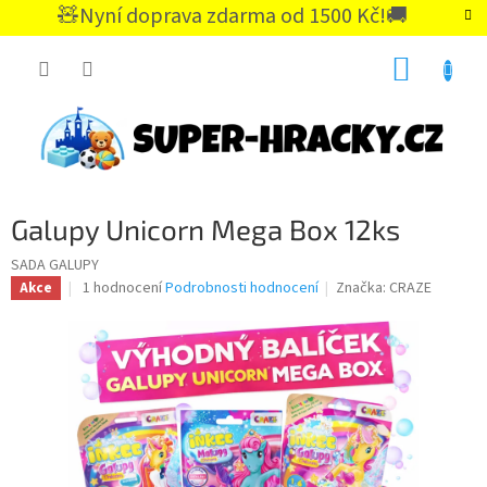
Přejít
🧸Nyní doprava zdarma od 1500 Kč!🚚
na
CZK
obsah
NÁKUP
KOŠÍK
Galupy Unicorn Mega Box 12ks
SADA GALUPY
Průměrné
1 hodnocení
Podrobnosti hodnocení
Značka:
CRAZE
Akce
hodnocení
produktu
je
5,0
z
5
hvězdiček.