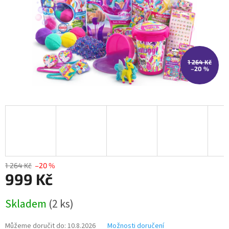
1 264 Kč
–20 %
1 264 Kč
–20 %
999 Kč
Měrná
Skladem
(2 ks)
cena:
Můžeme doručit do:
10.8.2026
Možnosti doručení