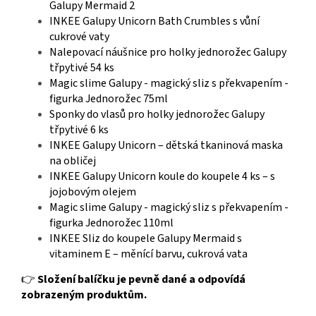
Galupy Mermaid 2
INKEE Galupy Unicorn Bath Crumbles s vůní
cukrové vaty
Nalepovací náušnice pro holky jednorožec Galupy
třpytivé 54 ks
Magic slime Galupy - magický sliz s překvapením -
figurka Jednorožec 75ml
Sponky do vlasů pro holky jednorožec Galupy
třpytivé 6 ks
INKEE Galupy Unicorn – dětská tkaninová maska
na obličej
INKEE Galupy Unicorn koule do koupele 4 ks – s
jojobovým olejem
Magic slime Galupy - magický sliz s překvapením -
figurka Jednorožec 110ml
INKEE Sliz do koupele Galupy Mermaid s
vitaminem E – měnící barvu, cukrová vata
👉
Složení balíčku je pevně dané a odpovídá
zobrazeným produktům.