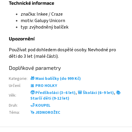
Technické informace
značka: Inkee / Craze
motiv: Galupy Unicorn
typ: zvýhodněný balíček
Upozornění
Používat pod dohledem dospělé osoby. Nevhodné pro
děti do 3 let (malé části).
Doplňkové parametry
Kategorie
:
🎁 Maxi balíčky (do 999 Kč)
Určení
:
🎀 PRO HOLKY
🧒 Předškoláci (3–6 let)
,
🎒 Školáci (6–9 let)
,
📚
Věk
:
Starší děti (9-12 let)
Druh
:
🛁 KOUPEL
Téma
:
🦄 JEDNOROŽEC
Z