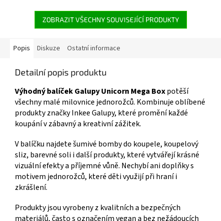
doplňky i samolepky pro
produktů s motivem 👉
všechny milovníky jednorožců!
GALUPY
🌈✨ Více produktů s motivem
ZOBRAZIT VŠECHNY SOUVISEJÍCÍ PRODUKTY
👉 JEDNOROŽCŮ
Popis
Diskuze
Ostatní informace
Detailní popis produktu
Výhodný balíček Galupy Unicorn Mega Box
potěší
všechny malé milovnice jednorožců. Kombinuje oblíbené
produkty značky Inkee Galupy, které promění každé
koupání v zábavný a kreativní zážitek.
V balíčku najdete šumivé bomby do koupele, koupelový
sliz, barevné soli i další produkty, které vytvářejí krásné
vizuální efekty a příjemné vůně. Nechybí ani doplňky s
motivem jednorožců, které děti využijí při hraní i
zkrášlení.
Produkty jsou vyrobeny z kvalitních a bezpečných
materiálů, často s označením vegan a bez nežádoucích