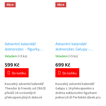
Akce
Akce
Adventní kalendář
Adventní kalendář
Jednorožec - figurky,
Jednorožec Galupy -
bižuterie a doplňky
figurky + hrací sada
Skladem
(>5 ks)
Skladem
(>5 ks)
Průměrné
Průměrné
hodnocení
hodnocení
599 Kč
699 Kč
produktu
produktu
je
je
Do košíku
Do košíku
5,0
4,8
z
z
5
5
Kouzelný adventní kalendář
Kouzelný adventní kalendář
hvězdiček.
hvězdiček.
Theodor & Friends od CRAZE
Galupy s 24 překvapeními a
přináší 24 roztomilých
dvěma exkluzivními figurkami
překvapení plných duhové
jednorožců! Perfektní dárek pro
radosti! 🎁 Figurky, přívěsky,
malé milovnice magie. Více