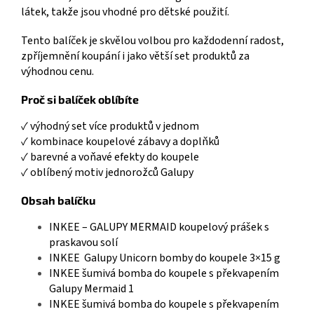
látek, takže jsou vhodné pro dětské použití.
Tento balíček je skvělou volbou pro každodenní radost,
zpříjemnění koupání i jako větší set produktů za
výhodnou cenu.
Proč si balíček oblíbíte
✓ výhodný set více produktů v jednom
✓ kombinace koupelové zábavy a doplňků
✓ barevné a voňavé efekty do koupele
✓ oblíbený motiv jednorožců Galupy
Obsah balíčku
INKEE – GALUPY MERMAID koupelový prášek s
praskavou solí
INKEE Galupy Unicorn bomby do koupele 3×15 g
INKEE šumivá bomba do koupele s překvapením
Galupy Mermaid 1
INKEE šumivá bomba do koupele s překvapením