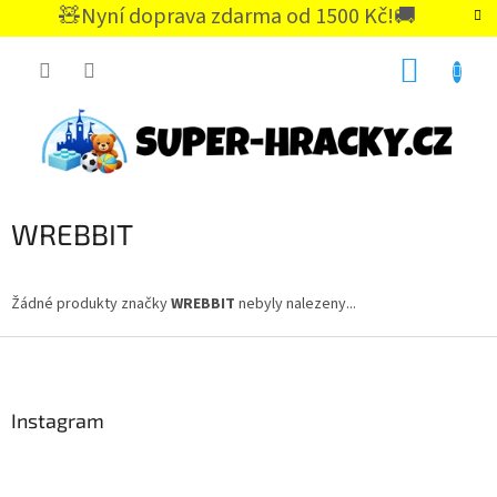
Přejít
🧸Nyní doprava zdarma od 1500 Kč!🚚
na
CZK
obsah
NÁKUP
KOŠÍK
WREBBIT
Žádné produkty značky
WREBBIT
nebyly nalezeny...
Z
á
p
a
Instagram
t
í