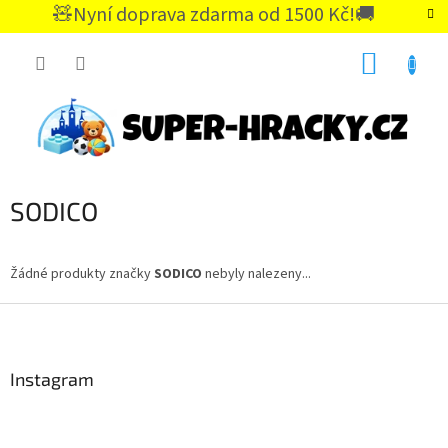
Přejít
🧸Nyní doprava zdarma od 1500 Kč!🚚
na
CZK
obsah
NÁKUP
KOŠÍK
SODICO
Žádné produkty značky
SODICO
nebyly nalezeny...
Z
á
p
a
Instagram
t
í